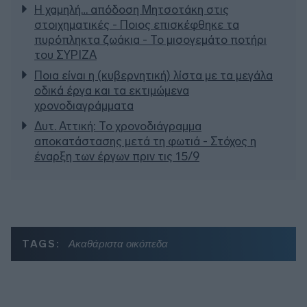
Η χαμηλή… απόδοση Μητσοτάκη στις
στοιχηματικές - Ποιος επισκέφθηκε τα
πυρόπληκτα ζωάκια - Το μισογεμάτο ποτήρι
του ΣΥΡΙΖΑ
Ποια είναι η (κυβερνητική) λίστα με τα μεγάλα
οδικά έργα και τα εκτιμώμενα
χρονοδιαγράμματα
Δυτ. Αττική: Το χρονοδιάγραμμα
αποκατάστασης μετά τη φωτιά - Στόχος η
έναρξη των έργων πριν τις 15/9
TAGS:
Ακαθάριστα οικόπεδα