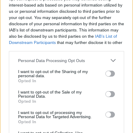
interest-based ads based on personal information utilized by
Τα πρόστιμα και οι κυρώσεις για τα
us or personal information disclosed to third parties prior to
your opt-out. You may separately opt-out of the further
ακαθάριστα οικόπεδα
disclosure of your personal information by third parties on the
IAB’s list of downstream participants. This information may
also be disclosed by us to third parties on the
IAB’s List of
Το νέο πλαίσιο προβλέπει αυστηρότερες
Downstream Participants
that may further disclose it to other
κυρώσεις για όσους δεν συμμορφωθούν, με το
third parties.
υπουργείο και τους δήμους να προετοιμάζονται
Please note that this website/app uses one or more Google
Personal Data Processing Opt Outs
για περισσότερους επιτόπιους ελέγχους μέσα
services and may gather and store information including but
στην αντιπυρική περίοδο.
not limited to your visit or usage behaviour. You may click to
I want to opt-out of the Sharing of my
personal data.
grant or deny consent to Google and its third-party tags to
Opted In
use your data for below specified purposes in below Google
consent section.
I want to opt-out of the Sale of my
Personal Data.
Opted In
I want to opt-out of processing my
Personal Data for Targeted Advertising.
Opted In