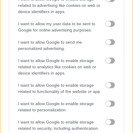
related to advertising like cookies on web or
device identifiers in apps.
I want to allow my user data to be sent to
Google for online advertising purposes.
Ολυμπιακός: Πρόταση για δανεισμό και οψιόν
I want to allow Google to send me
αγοράς του Μόουρα σύμφωνα με τους Πορτογάλους
personalized advertising.
Φενέρμπαχτσε: Αντέγραψε τον ποδοσφαιρικό
I want to allow Google to enable storage
Παναθηναϊκό με Spiderman και Λιβάι Γκαρσία!
related to analytics like cookies on web or
device identifiers in apps.
Ρεάλ Μαδρίτης ή Μπαρτσελόνα; Ο Ρόδρι μπροστά
I want to allow Google to enable storage
στο μεγαλύτερο δίλημμα της καριέρας του
related to functionality of the website or app.
I want to allow Google to enable storage
related to personalization.
I want to allow Google to enable storage
related to security, including authentication