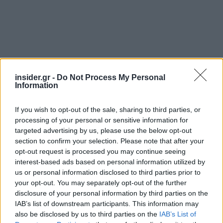
Διαβάζονται αυτή τη στιγμή
insider.gr -
Do Not Process My Personal
Information
Η χαμηλή… απόδοση Μητσοτάκη στις
στοιχηματικές - Ποιος επισκέφθηκε τα
If you wish to opt-out of the sale, sharing to third parties, or
πυρόπληκτα ζωάκια - Το μισογεμάτο ποτήρι
processing of your personal or sensitive information for
του ΣΥΡΙΖΑ
targeted advertising by us, please use the below opt-out
Ποια είναι η (κυβερνητική) λίστα με τα μεγάλα
section to confirm your selection. Please note that after your
οδικά έργα και τα εκτιμώμενα
opt-out request is processed you may continue seeing
χρονοδιαγράμματα
interest-based ads based on personal information utilized by
us or personal information disclosed to third parties prior to
Δυτ. Αττική: Το χρονοδιάγραμμα
your opt-out. You may separately opt-out of the further
αποκατάστασης μετά τη φωτιά - Στόχος η
disclosure of your personal information by third parties on the
έναρξη των έργων πριν τις 15/9
IAB’s list of downstream participants. This information may
also be disclosed by us to third parties on the
IAB’s List of