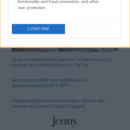
functionality and fraud prevention, and other
user protection.
CONFIRM
«Εδώ η Αθήνα θυμίζει Ευρώπη»: H γειτονιά εκτός
κέντρου που ανακάλυψαν στο TikTok
Δύο σημείο στίξης που προδίδουν ότι
χρησιμοποίησες CHAT-GPT
«Καμία ψυχή δεν είναι κατώτερη»: Εκείνοι που
έσωσαν τα ζώα στο Πόρτο Γερμενό