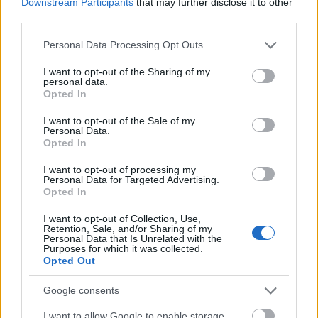
Downstream Participants
that may further disclose it to other
third parties.
Please note that this website/app uses one or more Google
Personal Data Processing Opt Outs
TAGS:
Πυρκαγιά
Φωτιά τώρα
Πυροσβεστική
services and may gather and store information including but
not limited to your visit or usage behaviour. You may click to
I want to opt-out of the Sharing of my
personal data.
grant or deny consent to Google and its third-party tags to
Opted In
use your data for below specified purposes in below Google
consent section.
I want to opt-out of the Sale of my
BEST OF
INTERNET
Personal Data.
Opted In
I want to opt-out of processing my
Personal Data for Targeted Advertising.
Opted In
I want to opt-out of Collection, Use,
Retention, Sale, and/or Sharing of my
Personal Data that Is Unrelated with the
Purposes for which it was collected.
Opted Out
Google consents
I want to allow Google to enable storage