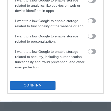
I want to allow Google to enable storage
related to analytics like cookies on web or
device identifiers in apps.
I want to allow Google to enable storage
related to functionality of the website or app.
I want to allow Google to enable storage
Διαβάζονται αυτή τη στιγμή
related to personalization.
Η χαμηλή… απόδοση Μητσοτάκη στις
I want to allow Google to enable storage
στοιχηματικές - Ποιος επισκέφθηκε τα
related to security, including authentication
πυρόπληκτα ζωάκια - Το μισογεμάτο ποτήρι
functionality and fraud prevention, and other
του ΣΥΡΙΖΑ
user protection.
Ποια είναι η (κυβερνητική) λίστα με τα μεγάλα
οδικά έργα και τα εκτιμώμενα
χρονοδιαγράμματα
CONFIRM
Δυτ. Αττική: Το χρονοδιάγραμμα
αποκατάστασης μετά τη φωτιά - Στόχος η
έναρξη των έργων πριν τις 15/9