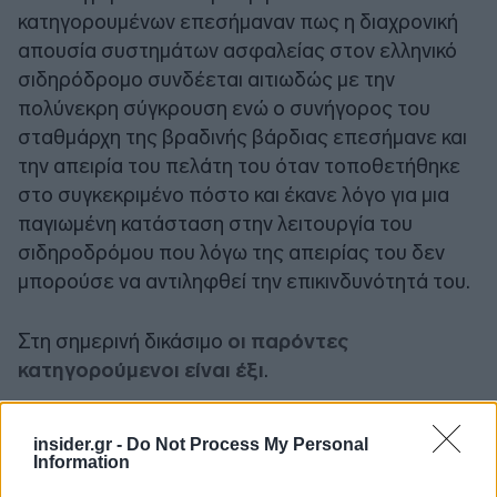
κατηγορουμένων επεσήμαναν πως η διαχρονική
απουσία συστημάτων ασφαλείας στον ελληνικό
σιδηρόδρομο συνδέεται αιτιωδώς με την
πολύνεκρη σύγκρουση ενώ ο συνήγορος του
σταθμάρχη της βραδινής βάρδιας επεσήμανε και
την απειρία του πελάτη του όταν τοποθετήθηκε
στο συγκεκριμένο πόστο και έκανε λόγο για μια
παγιωμένη κατάσταση στην λειτουργία του
σιδηροδρόμου που λόγω της απειρίας του δεν
μπορούσε να αντιληφθεί την επικινδυνότητά του.
Στη σημερινή δικάσιμο
οι παρόντες
κατηγορούμενοι είναι έξι
.
insider.gr -
Do Not Process My Personal
Information