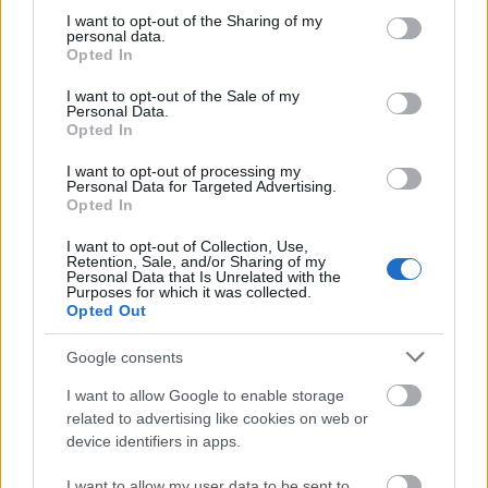
Διαβάζονται αυτή τη στιγμή
not limited to your visit or usage behaviour. You may click to
I want to opt-out of the Sharing of my
personal data.
grant or deny consent to Google and its third-party tags to
Πυρόπληκτοι: Ποιοι δικαιούνται έως 6.000 ευρώ,
Opted In
use your data for below specified purposes in below Google
επιδότηση ενοικίου και στεγαστική συνδρομή
consent section.
I want to opt-out of the Sale of my
Τρίτη χρονιά με διεθνές ρεκόρ εσόδων για τη
Personal Data.
Opted In
Ρεάλ Μαδρίτης - «Κλειδί» το γήπεδο
Πώς μπορείτε να βγείτε νωρίτερα στη σύνταξη
I want to opt-out of processing my
Personal Data for Targeted Advertising.
- Οι 3 κινήσεις που πρέπει να γίνουν εγκαίρως
Opted In
I want to opt-out of Collection, Use,
Retention, Sale, and/or Sharing of my
Personal Data that Is Unrelated with the
Purposes for which it was collected.
Opted Out
TAGS:
Κατάρ
Ιράν
Στενά του Ορμούζ
Google consents
I want to allow Google to enable storage
related to advertising like cookies on web or
BEST OF
INTERNET
device identifiers in apps.
I want to allow my user data to be sent to