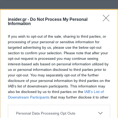
Ακολουθήστε το
insider.gr στο Google News
και μάθετε
πρώτοι όλες τις
ειδήσεις
από την Ελλάδα και τον κόσμο.
insider.gr -
Do Not Process My Personal
Information
If you wish to opt-out of the sale, sharing to third parties, or
processing of your personal or sensitive information for
targeted advertising by us, please use the below opt-out
section to confirm your selection. Please note that after your
opt-out request is processed you may continue seeing
interest-based ads based on personal information utilized by
us or personal information disclosed to third parties prior to
your opt-out. You may separately opt-out of the further
disclosure of your personal information by third parties on the
IAB’s list of downstream participants. This information may
also be disclosed by us to third parties on the
IAB’s List of
Downstream Participants
that may further disclose it to other
third parties.
Please note that this website/app uses one or more Google
Personal Data Processing Opt Outs
services and may gather and store information including but