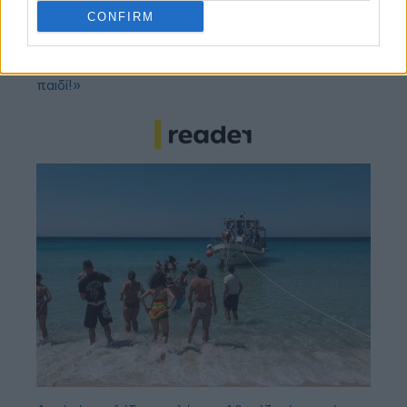
δεδομένα του σπουδαίου deal
CONFIRM
Νέντοβιτς για Γουόκαπ: «Είναι από τους πιο...
βρώμικους παίκτες της EuroLeague, αλλά τόσο καλό
παιδί!»