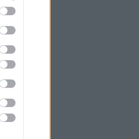
Η Apollo Global εξαγοράζει την
EasyJet έναντι 7,7 δισ. δολαρίων
Η Μόσχα καταδικάζει την απόφαση
της Γαλλίας να απελάσει Ρωσίδα
δημοσιογράφο
Η Qualco αποκτά το 50,1% της
Multiverse
Η OpenAI ζητά απόρριψη της αγωγής
της Apple για κλοπή εμπορικών
μυστικών
Η Bain Capital εξαγοράζει την αλυσίδα
«bubble tea» Gong Cha - Στα 635 εκατ.
δολ. το deal
Σε εξέλιξη πυρκαγιά στην Αγία Μαρίνα
Ηλείας - Επιχειρούν ισχυρές επίγειες
και εναέριες δυνάμεις