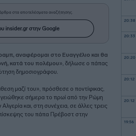
άρθρα στα αποτελέσματα αναζήτησης.
20:38
υ insider.gr στην Google
20:33
αμπ, αναφέρομαι στο Ευαγγέλιο και θα
20:20
ωνή, κατά του πολέμου
», δήλωσε ο πάπας
ώτηση δημοσιογράφου.
20:12
θεση μαζί του», πρόσθεσε ο ποντίφικας,
γειώθηκε σήμερα το πρωί από την Ρώμη
20:12
 Αλγερία και, στη συνέχεια, σε άλλες τρεις
επίσκεψης του πάπα Πρέβοστ στην
19:56