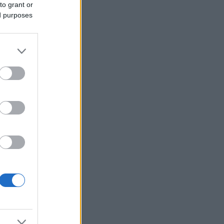
to grant or
ΑΔΜΗΕ: Διατηρεί την τεχνική ηγεσία
ed purposes
κατά την κατασκευή του Great Sea
Interconnector
ΗΠΑ: Επιτροπή της Γερουσίας
προτείνει άσκηση διώξεων σε βάρος
του Άντονι Φάουτσι
Υπ. Παιδείας: Ανακοινώθηκαν 95
ειδικότητες και 860 τμήματα των ΣΑΕΚ
ΕΛΑΣ: «Βιομηχανία κοροϊδίας από τον
κ. Μητσοτάκη»
CrediaBank: Ισχυρές επιδόσεις στο α'
εξάμηνο με άλμα κερδών και ρεκόρ
εκταμιεύσεων
Χρηματιστήριο: Αντίρροπες δυνάμεις
και νέα υποχώρηση για τον Γενικό
Δείκτη
ΥΠΕΘΟΟ: 204,6 εκατ. ευρώ από το
Εθνικό Πρόγραμμα Ανάπτυξης για
ανάπλαση της ΔΕΘ