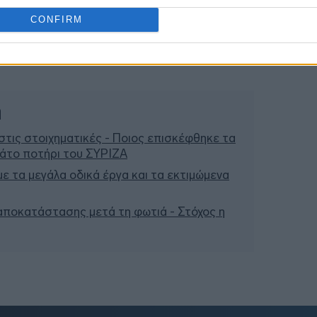
CONFIRM
ή
τις στοιχηματικές - Ποιος επισκέφθηκε τα
μάτο ποτήρι του ΣΥΡΙΖΑ
 με τα μεγάλα οδικά έργα και τα εκτιμώμενα
 αποκατάστασης μετά τη φωτιά - Στόχος η