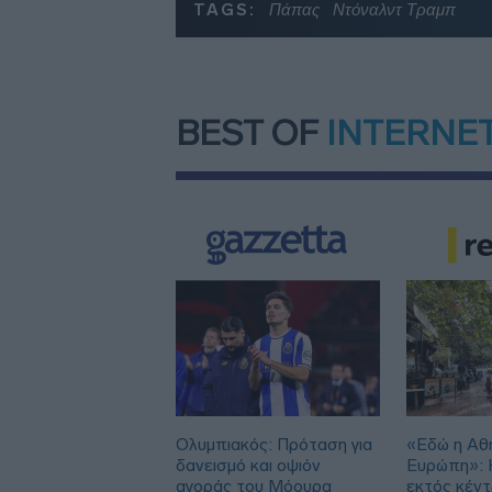
TAGS:
Πάπας
Ντόναλντ Τραμπ
BEST OF
INTERNE
Ολυμπιακός: Πρόταση για
«Εδώ η Αθή
δανεισμό και οψιόν
Ευρώπη»: H
αγοράς του Μόουρα
εκτός κέν