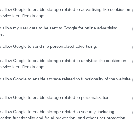
17:47
o allow Google to enable storage related to advertising like cookies on
evice identifiers in apps.
17:41
o allow my user data to be sent to Google for online advertising
s.
17:32
to allow Google to send me personalized advertising.
News
και μάθετε πρώτοι όλες τις
ειδήσεις
από την
17:19
o allow Google to enable storage related to analytics like cookies on
evice identifiers in apps.
o allow Google to enable storage related to functionality of the website
17:15
o allow Google to enable storage related to personalization.
17:12
o allow Google to enable storage related to security, including
cation functionality and fraud prevention, and other user protection.