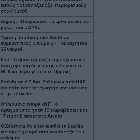
καθώς το Ιράν εξετάζει περιορισμούς
στο Ορμούζ
Δήμας: «Προχωρούν τα έργα σε όλο το
μήκος του ΒΟΑΚ»
Υεμένη: Επίθεση των Χούθι σε
κυβερνητικές δυνάμεις - Τουλάχιστον
38 νεκροί
Fars: Το Ιράν εξετάζει νομοσχέδιο για
απαγόρευση διέλευσης πλοίων από
ΗΠΑ και Ισραήλ από το Ορμούζ
Επένδυση 6,3 δισ. δολαρίων από ΗΑΕ
για data center τεχνητής νοημοσύνης
στην Ιαπωνία
Οπλισμένα τουρκικά F-16
πραγματοποίησαν 10 παραβάσεις και
17 παραβιάσεις στο Αιγαίο
Ο Ζελένσκι θα επισκεφθεί τη Σερβία
για πρώτη φορά από την έναρξη του
πολέμου