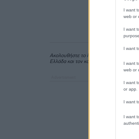
I want t
web or d
I want t
purpose
I want 
Ακολουθήστε το
insider.gr στο Google 
Ελλάδα και τον κόσμο.
I want t
web or d
I want t
or app.
I want t
I want t
authenti