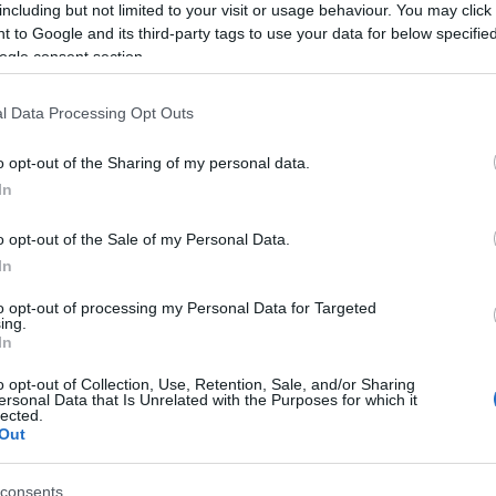
including but not limited to your visit or usage behaviour. You may click 
18:49
 to Google and its third-party tags to use your data for below specifi
ogle consent section.
18:47
l Data Processing Opt Outs
o opt-out of the Sharing of my personal data.
18:35
In
18:20
o opt-out of the Sale of my Personal Data.
In
18:01
to opt-out of processing my Personal Data for Targeted
ing.
In
17:55
o opt-out of Collection, Use, Retention, Sale, and/or Sharing
ersonal Data that Is Unrelated with the Purposes for which it
lected.
Out
17:50
consents