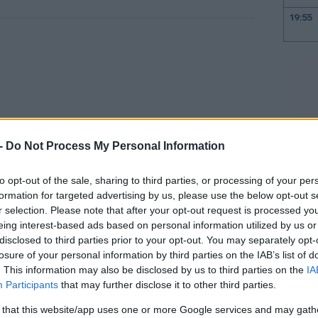
19:55
19:47
19:35
19:22
 -
Do Not Process My Personal Information
to opt-out of the sale, sharing to third parties, or processing of your per
formation for targeted advertising by us, please use the below opt-out s
19:14
r selection. Please note that after your opt-out request is processed y
eing interest-based ads based on personal information utilized by us or
α με τους αναλυτές, αποτελούν απάντηση
disclosed to third parties prior to your opt-out. You may separately opt-
19:12
έδρου, στην οποία
χαρακτήριζε τον πάπα
losure of your personal information by third parties on the IAB’s list of
. This information may also be disclosed by us to third parties on the
IA
φορά την εξωτερική πολιτική»
ενώ
Participants
that may further disclose it to other third parties.
 να του είναι ευγνώμων για την εκλογή
18:54
 that this website/app uses one or more Google services and may gath
λίων.