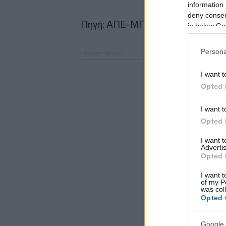
information 
deny consent
Πηγή: ΑΠΕ-ΜΠΕ
in below Go
Persona
I want t
Opted 
I want t
Opted 
I want 
Advertis
Opted 
I want t
of my P
was col
Opted 
Google 