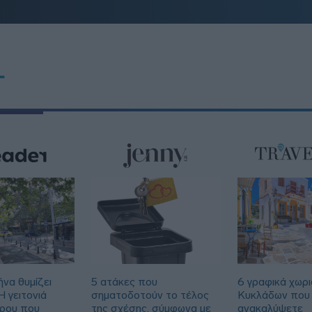
T
να θυμίζει
5 ατάκες που
6 γραφικά χωρι
 γειτονιά
σηματοδοτούν το τέλος
Κυκλάδων που 
τρου που
της σχέσης, σύμφωνα με
ανακαλύψετε