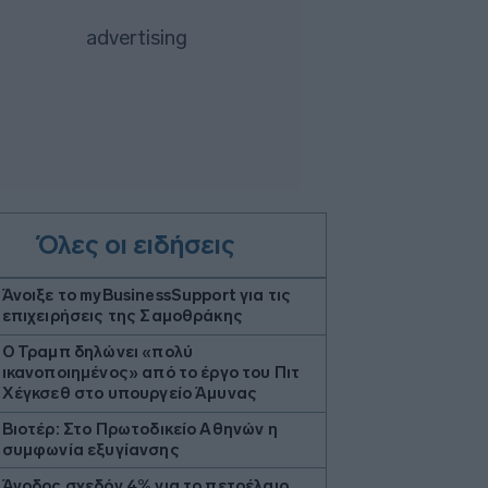
Όλες οι ειδήσεις
Άνοιξε το myBusinessSupport για τις
επιχειρήσεις της Σαμοθράκης
Ο Τραμπ δηλώνει «πολύ
ικανοποιημένος» από το έργο του Πιτ
Χέγκσεθ στο υπουργείο Άμυνας
Βιοτέρ: Στο Πρωτοδικείο Αθηνών η
συμφωνία εξυγίανσης
Άνοδος σχεδόν 4% για το πετρέλαιο