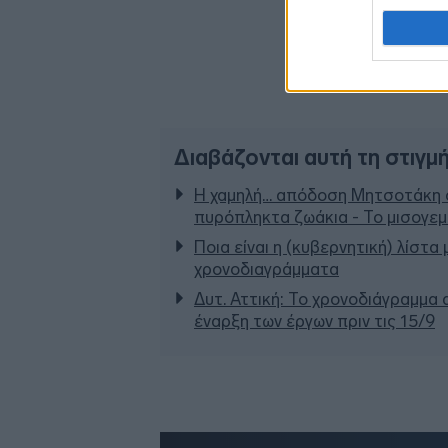
Διαβάζονται αυτή τη στιγμ
Η χαμηλή… απόδοση Μητσοτάκη σ
πυρόπληκτα ζωάκια - Το μισογε
Ποια είναι η (κυβερνητική) λίστα
χρονοδιαγράμματα
Δυτ. Αττική: Το χρονοδιάγραμμα
έναρξη των έργων πριν τις 15/9