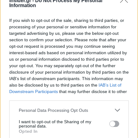
Πηγή: ΑΠΕ-ΜΠΕ
insider.gr -
Do Not Process My Personal
Information
If you wish to opt-out of the sale, sharing to third parties, or
processing of your personal or sensitive information for
targeted advertising by us, please use the below opt-out
section to confirm your selection. Please note that after your
opt-out request is processed you may continue seeing
interest-based ads based on personal information utilized by
us or personal information disclosed to third parties prior to
your opt-out. You may separately opt-out of the further
disclosure of your personal information by third parties on the
IAB’s list of downstream participants. This information may
also be disclosed by us to third parties on the
IAB’s List of
Downstream Participants
that may further disclose it to other
third parties.
Please note that this website/app uses one or more Google
Personal Data Processing Opt Outs
services and may gather and store information including but
not limited to your visit or usage behaviour. You may click to
I want to opt-out of the Sharing of my
personal data.
grant or deny consent to Google and its third-party tags to
Opted In
use your data for below specified purposes in below Google