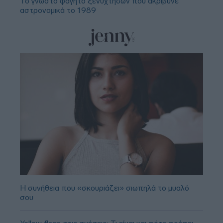
Το γνωστό φαγητό ξενύχτηδων που ακρίβυνε
αστρονομικά το 1989
Η συνήθεια που «σκουριάζει» σιωπηλά το μυαλό
σου