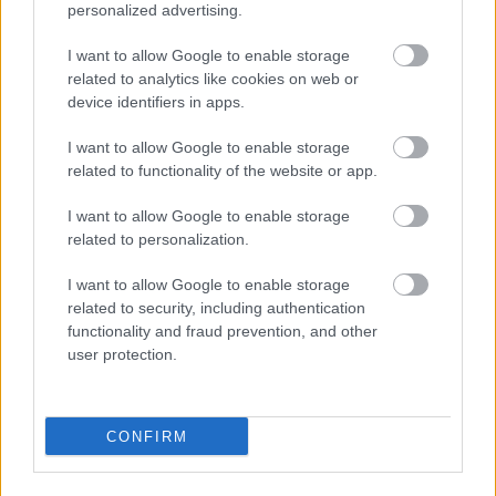
personalized advertising.
I want to allow Google to enable storage
related to analytics like cookies on web or
device identifiers in apps.
I want to allow Google to enable storage
related to functionality of the website or app.
I want to allow Google to enable storage
Διαβάζονται αυτή τη στιγμή
related to personalization.
Η χώρα που ζει το δημογραφικό μας μέλλον
I want to allow Google to enable storage
προβλέπεται να χάσει το 30% του πληθυσμού
related to security, including authentication
της μέχρι το 2070
functionality and fraud prevention, and other
user protection.
Ακαθάριστα οικόπεδα: Τι γίνεται όταν ο
ιδιοκτήτης δεν τα καθαρίσει - Πώς κινούνται
δήμοι και ΠΣ, ποιος πληρώνει τον λογαριασμό
CONFIRM
Η επίθεση στη Hugging Face σηματοδοτεί την
έναρξη μιας επικίνδυνης εποχής
κυβερνοεπιθέσεων με AI