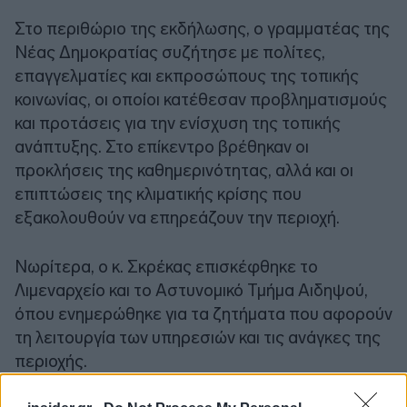
Στο περιθώριο της εκδήλωσης, ο γραμματέας της
Νέας Δημοκρατίας συζήτησε με πολίτες,
επαγγελματίες και εκπροσώπους της τοπικής
κοινωνίας, οι οποίοι κατέθεσαν προβληματισμούς
και προτάσεις για την ενίσχυση της τοπικής
ανάπτυξης. Στο επίκεντρο βρέθηκαν οι
προκλήσεις της καθημερινότητας, αλλά και οι
επιπτώσεις της κλιματικής κρίσης που
εξακολουθούν να επηρεάζουν την περιοχή.
Νωρίτερα, ο κ. Σκρέκας επισκέφθηκε το
Λιμεναρχείο και το Αστυνομικό Τμήμα Αιδηψού,
όπου ενημερώθηκε για τα ζητήματα που αφορούν
τη λειτουργία των υπηρεσιών και τις ανάγκες της
περιοχής.