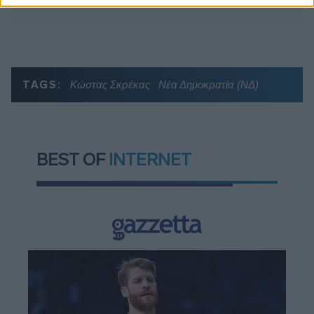
TAGS:
Κώστας Σκρέκας
Νέα Δημοκρατία (ΝΔ)
BEST OF
INTERNET