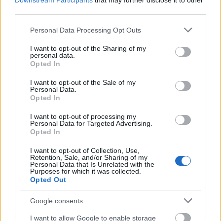
Downstream Participants
that may further disclose it to other
TAGS:
ΓΑΔΑ
Πυρκαγιά
Πυροσβεστική
third parties.
Please note that this website/app uses one or more Google
Personal Data Processing Opt Outs
services and may gather and store information including but
not limited to your visit or usage behaviour. You may click to
I want to opt-out of the Sharing of my
personal data.
BEST OF
INTERNET
grant or deny consent to Google and its third-party tags to
Opted In
use your data for below specified purposes in below Google
consent section.
I want to opt-out of the Sale of my
Personal Data.
Opted In
I want to opt-out of processing my
Personal Data for Targeted Advertising.
Opted In
I want to opt-out of Collection, Use,
Retention, Sale, and/or Sharing of my
Personal Data that Is Unrelated with the
Purposes for which it was collected.
Opted Out
Google consents
I want to allow Google to enable storage