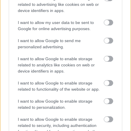
related to advertising like cookies on web or
device identifiers in apps.
Ολυμπιακός, Γουόκαπ: Δεν υπάρχει οπισθοχώρηση
I want to allow my user data to be sent to
από την αρχική τιμή πώλησης των 3 εκατομμυρίων
Google for online advertising purposes.
ευρώ!
I want to allow Google to send me
personalized advertising.
Οι πλουσιότεροι ιδιοκτήτες ομάδων παγκοσμίως:
Πάνω από τον Φλορεντίνο Πέρεθ ο Βαγγέλης
Μαρινάκης
I want to allow Google to enable storage
related to analytics like cookies on web or
device identifiers in apps.
Ολυμπιακός: Ο φορ Ουγκάλντε, τα φαβορί στα χαφ
(Κάσερες, Καντιού) και ο Τικνιζιάν για αριστερά
I want to allow Google to enable storage
related to functionality of the website or app.
I want to allow Google to enable storage
related to personalization.
I want to allow Google to enable storage
related to security, including authentication