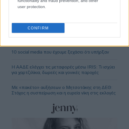
functionality and fraud prevention, and other
user protection.
CONFIRM
10 social media που έχουμε ξεχάσει ότι υπήρξαν
Η ΑΑΔΕ ελέγχει τις μεταφορές μέσω IRIS: Τι ισχύει
για χαρτζιλίκια, δωρεές και γονικές παροχές
Με «πακέτο» αυξήσεων ο Μητσοτάκης στη ΔΕΘ:
Στόχος η συσπείρωση και η ευρεία νίκη στις εκλογές