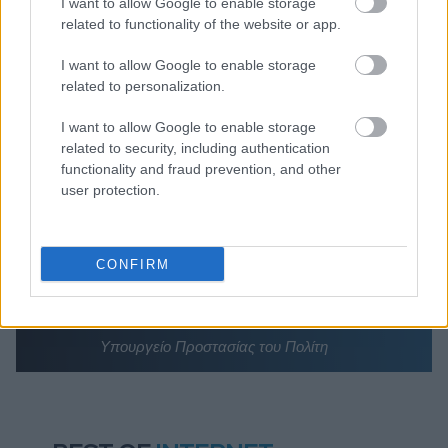
Διαβάζονται αυτή τη στιγμή
I want to allow Google to enable storage
related to functionality of the website or app.
Τράπεζες: Στα 55,5 εκατ. ευρώ ο λογαριασμός
από τα δάνεια του ν. Κατσέλη
I want to allow Google to enable storage
related to personalization.
Νέο Χωροταξικό Τουρισμού: Οι νέες «κόκκινες
γραμμές» για το περιβάλλον και τι αλλάζει σε
I want to allow Google to enable storage
ξενοδοχεία, νησιά και επενδύσεις
related to security, including authentication
Τα ανοιχτά μέτωπα για την ενίσχυση της
functionality and fraud prevention, and other
ελληνικής βιομηχανίας
user protection.
CONFIRM
TAGS:
Ουκρανία
Υπουργείο Προστασίας του Πολίτη