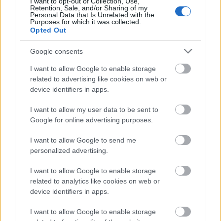
I want to opt-out of Collection, Use,
Retention, Sale, and/or Sharing of my
Τράπεζες: Στα 55,5 εκατ. ευρώ ο λογαριασμός
Personal Data that Is Unrelated with the
Purposes for which it was collected.
από τα δάνεια του ν. Κατσέλη
Opted Out
Νέο Χωροταξικό Τουρισμού: Οι νέες «κόκκινες
γραμμές» για το περιβάλλον και τι αλλάζει σε
Google consents
ξενοδοχεία, νησιά και επενδύσεις
I want to allow Google to enable storage
Τα ανοιχτά μέτωπα για την ενίσχυση της
related to advertising like cookies on web or
ελληνικής βιομηχανίας
device identifiers in apps.
I want to allow my user data to be sent to
Google for online advertising purposes.
I want to allow Google to send me
TAGS:
Μάριος Θεμιστοκλέους
personalized advertising.
I want to allow Google to enable storage
related to analytics like cookies on web or
device identifiers in apps.
BEST OF
INTERNET
I want to allow Google to enable storage