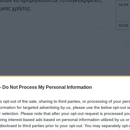
σουν να προμηθεύονται 10 συγκεκριμένες
16:59
μιας χρήσης.
16:52
16:47
16:47
16:40
 -
Do Not Process My Personal Information
16:25
to opt-out of the sale, sharing to third parties, or processing of your per
formation for targeted advertising by us, please use the below opt-out s
r selection. Please note that after your opt-out request is processed y
μα για την κατάργηση των πλαστικών μιας
16:23
eing interest-based ads based on personal information utilized by us or
εται να εφαρμοστεί από την 3η Ιουλίου
disclosed to third parties prior to your opt-out. You may separately opt-