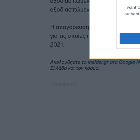
οξοδιασπώμενη πλαστική ύλη (όπ
I want t
οξοδιασπώμενη πλαστική ύλη).
authenti
Η απαγόρευση των παραπάνω προ
για τις οποίες η διαδικασία ανάθε
2021.
Ακολουθήστε το
insider.gr στο Google 
Ελλάδα και τον κόσμο.