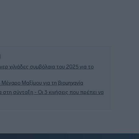
ή
ερ χιλιάδες συμβόλαια του 2025 για το
 Μέγαρο Μαξίμου για τη βιομηχανία
 στη σύνταξη - Οι 3 κινήσεις που πρέπει να