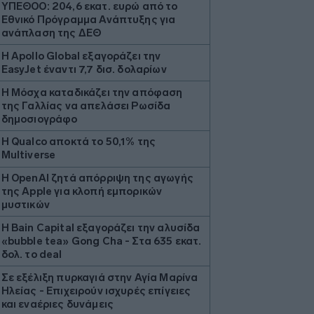
ΥΠΕΘΟΟ: 204,6 εκατ. ευρώ από το
Εθνικό Πρόγραμμα Ανάπτυξης για
ανάπλαση της ΔΕΘ
Η Apollo Global εξαγοράζει την
EasyJet έναντι 7,7 δισ. δολαρίων
Η Μόσχα καταδικάζει την απόφαση
της Γαλλίας να απελάσει Ρωσίδα
δημοσιογράφο
Η Qualco αποκτά το 50,1% της
Multiverse
Η OpenAI ζητά απόρριψη της αγωγής
της Apple για κλοπή εμπορικών
μυστικών
Η Bain Capital εξαγοράζει την αλυσίδα
«bubble tea» Gong Cha - Στα 635 εκατ.
δολ. το deal
Σε εξέλιξη πυρκαγιά στην Αγία Μαρίνα
Ηλείας - Επιχειρούν ισχυρές επίγειες
και εναέριες δυνάμεις