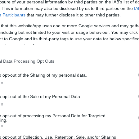
losure of your personal information by third parties on the IAB’s list of
. This information may also be disclosed by us to third parties on the
IA
16:15
Participants
that may further disclose it to other third parties.
υαρίου 2021 το δημόσιο δεν μπορεί να
 that this website/app uses one or more Google services and may gath
16:13
including but not limited to your visit or usage behaviour. You may click 
 to Google and its third-party tags to use your data for below specifi
ogle consent section.
16:08
l Data Processing Opt Outs
16:08
o opt-out of the Sharing of my personal data.
In
16:04
o opt-out of the Sale of my Personal Data.
In
16:03
to opt-out of processing my Personal Data for Targeted
ing.
In
15:51
o opt-out of Collection, Use, Retention, Sale, and/or Sharing