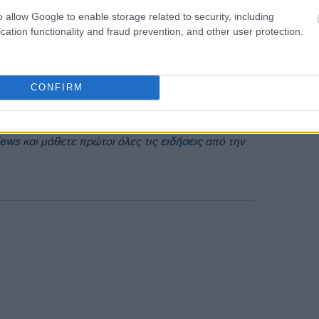
ως σακούλες και περιέκτες τροφίμων από
o allow Google to enable storage related to security, including
cation functionality and fraud prevention, and other user protection.
ϊόντων δεν αφορά δημόσιες συμβάσεις
σης έχει ξεκινήσει πριν την 1η Φεβρουαρίου
CONFIRM
News
και μάθετε πρώτοι όλες τις
ειδήσεις
από την