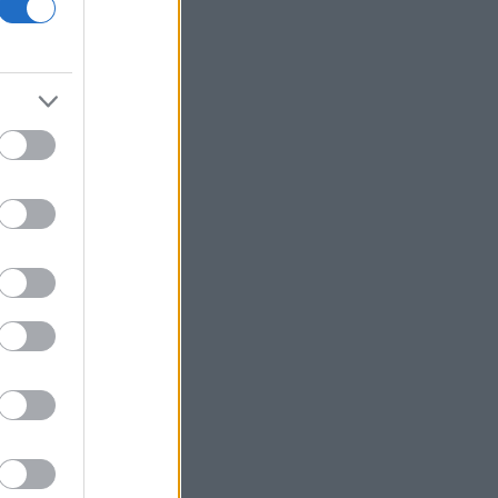
ΥΠΑΑΤ: Αποζημιώσεις 38,1 εκατ. ευρώ
σε κτηνοτρόφους για ευλογιά, πανώλη
και αφθώδη πυρετό
Warner Bros: Η απώλεια του ΝΒΑ
«πλήγωσε» τα έσοδα - Γιατί ανεβαίνει
η μετοχή
Scope Ratings: Ισχυρή κερδοφορία και
το 2026 για τις ελληνικές τράπεζες
Siemens: Ιστορικό ρεκόρ βιομηχανικών
κερδών χάρη στην έκρηξη της
τεχνητής νοημοσύνης
Πυρκαγιά - Δυτική Αττική: Το
χρονοδιάγραμμα για την
αποκατάσταση - Στόχος η έναρξη των
έργων πριν τις 15/9
ΗΠΑ: Σε χαμηλό διετίας οι απολύσεις -
Βασική αιτία για πέμπτο μήνα το ΑΙ
Από τις 28/8 η ψηφιακή ενεργοποίηση
της Κάρτας Αγρότη μέσω της ΕΑΕ