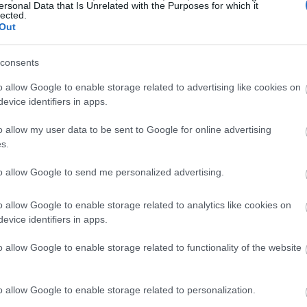
ersonal Data that Is Unrelated with the Purposes for which it
15:37
lected.
Out
15:36
consents
o allow Google to enable storage related to advertising like cookies on
evice identifiers in apps.
15:19
o allow my user data to be sent to Google for online advertising
s.
15:16
, κουτάλια, μαχαίρια, ξυλάκια φαγητού),
to allow Google to send me personalized advertising.
κια, πλαστικούς αναδευτήρες ποτών,
τηρίγματα μπαλονιών (όχι τα μπαλόνια),
15:12
o allow Google to enable storage related to analytics like cookies on
ένοι από διογκωμένο πολυστυρένιο
evice identifiers in apps.
ν από διογκωμένο πολυστυρένιο (όπως
o allow Google to enable storage related to functionality of the website
ι τα καλύμματά τους, κυπελάκια για ποτά
15:11
ως φελιζόλ) καθώς και τα καπάκια και
α προϊόντα που κατασκευάζονται από
o allow Google to enable storage related to personalization.
15:03