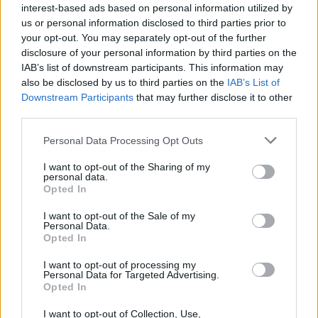
της ΑΑΔΕ οι ενστάσεις για τα πρόστιμα
interest-based ads based on personal information utilized by
us or personal information disclosed to third parties prior to
Μετά την επιτυχία των καθαρών οικοπέδων, ας
your opt-out. You may separately opt-out of the further
τολμήσουμε τα «καθαρά χωράφια» και
disclosure of your personal information by third parties on the
μεταρρύθμιση της γης στην Ελλάδα
IAB’s list of downstream participants. This information may
Η χώρα που ζει το δημογραφικό μας μέλλον
also be disclosed by us to third parties on the
IAB’s List of
προβλέπεται να χάσει το 30% του πληθυσμού
Downstream Participants
that may further disclose it to other
της μέχρι το 2070
third parties.
Please note that this website/app uses one or more Google
Personal Data Processing Opt Outs
services and may gather and store information including but
not limited to your visit or usage behaviour. You may click to
I want to opt-out of the Sharing of my
personal data.
grant or deny consent to Google and its third-party tags to
Opted In
use your data for below specified purposes in below Google
TAGS:
Bitcoin
Κρυπτονομίσματα
consent section.
I want to opt-out of the Sale of my
Personal Data.
Opted In
I want to opt-out of processing my
BEST OF
INTERNET
Personal Data for Targeted Advertising.
Opted In
I want to opt-out of Collection, Use,