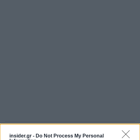
«Το ολονύκτιο sell-off στα διεθνή χρηματιστήρια
insider.gr -
Do Not Process My Personal