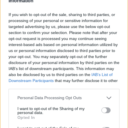
Information
πυροδοτήθηκε από μια σειρά "
γερακίσιων
"
(
hawkish
) συναντήσεων των κεντρικών
If you wish to opt-out of the sale, sharing to third parties, or
τραπεζών, που επαναφέραν δυναμικά στο
processing of your personal or sensitive information for
τραπέζι τις προσδοκίες για αυξήσεις επιτοκίων
targeted advertising by us, please use the below opt-out
τους επόμενους μήνες», επεσήμανε σύμφωνα με
section to confirm your selection. Please note that after your
opt-out request is processed you may continue seeing
το Bloomberg, o Τόνι Σίκαμορ, αναλυτής της IG
interest-based ads based on personal information utilized by
Markets. Παράλληλα, τα ανταλλακτήρια Gemini
us or personal information disclosed to third parties prior to
Space Station Inc. και Crypto.com ανακοίνωσαν
your opt-out. You may separately opt-out of the further
περικοπές θέσεων εργασίας, επικαλούμενα την
disclosure of your personal information by third parties on the
IAB’s list of downstream participants. This information may
επίδραση της τεχνητής νοημοσύνης.
also be disclosed by us to third parties on the
IAB’s List of
Downstream Participants
that may further disclose it to other
Ακολουθήστε το
insider.gr στο Google News
και μάθετε
third parties.
πρώτοι όλες τις
ειδήσεις
από την Ελλάδα και τον κόσμο.
Please note that this website/app uses one or more Google
Personal Data Processing Opt Outs
services and may gather and store information including but
not limited to your visit or usage behaviour. You may click to
I want to opt-out of the Sharing of my
personal data.
grant or deny consent to Google and its third-party tags to
Opted In
use your data for below specified purposes in below Google
consent section.