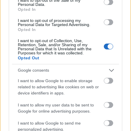
I want to opt-out of the Sale of my
Personal Data.
Opted In
I want to opt-out of processing my
Personal Data for Targeted Advertising.
Opted In
I want to opt-out of Collection, Use,
Retention, Sale, and/or Sharing of my
Personal Data that Is Unrelated with the
Purposes for which it was collected.
Opted Out
Google consents
Διαβάζονται αυτή τη στιγμή
I want to allow Google to enable storage
related to advertising like cookies on web or
Πυρόπληκτοι: Ποιοι δικαιούνται έως 6.000 ευρώ,
device identifiers in apps.
επιδότηση ενοικίου και στεγαστική συνδρομή
Τρίτη χρονιά με διεθνές ρεκόρ εσόδων για τη
I want to allow my user data to be sent to
Ρεάλ Μαδρίτης - «Κλειδί» το γήπεδο
Google for online advertising purposes.
Πώς μπορείτε να βγείτε νωρίτερα στη σύνταξη
I want to allow Google to send me
- Οι 3 κινήσεις που πρέπει να γίνουν εγκαίρως
personalized advertising.