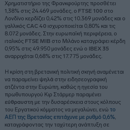
Χρηματιστήριο της Φρανκφούρτης προσθέτει
1,38% στις 24.469 μονάδες, ο
FTSE 100
στο
Λονδίνο κερδίζει 0,42% στις 10.369 μονάδες και ο
γαλλικός
CAC 40
ισχυροποιείται 0,80% και τις
8.072 μονάδες. Στην ευρωπαϊκή περιφέρεια, ο
ιταλικός
FTSE MIB
στο Μιλάνο καταγράφει κέρδη
0,95% στις 49.950 μονάδες ενώ ο
IBEX 35
αναρριχάται 0,68% στις 17.775 μονάδες.
Η κρίση στη βρετανική πολιτική σκηνή αναμένεται
να παραμείνει
ψηλά
στην ειδησεογραφική
ατζέντα στην Ευρώπη, καθώς η ηγεσία του
πρωθυπουργού Κιρ Στάρμερ παραμένει
εύθραυστη
με την δυσαρέσκεια στους κόλπους
του Εργατικού κόμματος να μεγαλώνει, ενώ
το
ΑΕΠ της Βρετανίας επιτάχυνε με ρυθμό 0,6%
,
καταγράφοντας την ταχύτερη ανάπτυξη σε