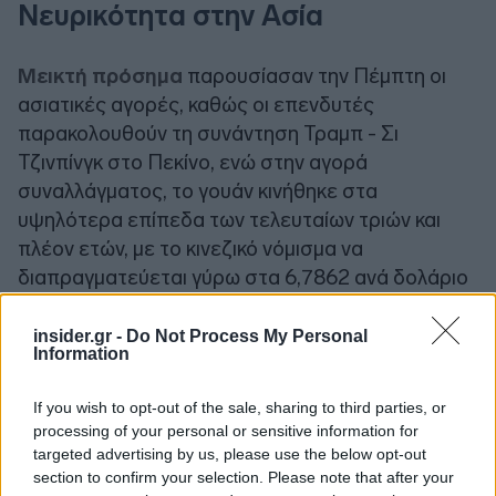
Νευρικότητα στην Ασία
Μεικτή πρόσημα
παρουσίασαν την Πέμπτη οι
ασιατικές αγορές, καθώς οι επενδυτές
παρακολουθούν τη συνάντηση Τραμπ - Σι
Τζινπίνγκ στο Πεκίνο, ενώ στην αγορά
συναλλάγματος, το γουάν κινήθηκε στα
υψηλότερα επίπεδα των τελευταίων τριών και
πλέον ετών, με το κινεζικό νόμισμα να
διαπραγματεύεται γύρω στα 6,7862 ανά δολάριο
στην εγχώρια αγορά και στα 6,7852 στην
υπεράκτια αγορά.
insider.gr -
Do Not Process My Personal
Information
If you wish to opt-out of the sale, sharing to third parties, or
processing of your personal or sensitive information for
targeted advertising by us, please use the below opt-out
section to confirm your selection. Please note that after your