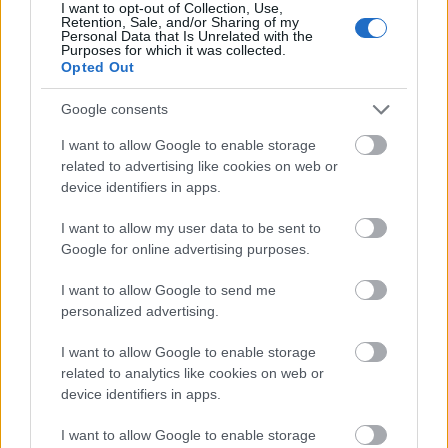
I want to opt-out of Collection, Use,
Retention, Sale, and/or Sharing of my
Personal Data that Is Unrelated with the
Purposes for which it was collected.
Opted Out
Στο ταμπλό, ο
ιαπωνικός Nikkei 225
υποχώρησε
Google consents
0,95%, ενώ ο
TOPIX
απώλεσε 0,23%. Στη
Νότια
I want to allow Google to enable storage
Κορέα
, ο
KOSPI
κατέγραψε άνοδο 0,38%, ενώ ο
related to advertising like cookies on web or
KOSDAQ
σημείωσε κέρδη 1,31%. O
Shanghai
device identifiers in apps.
Composite
υποχώρησε 0,88%, ενώ ο
κινεζικός
CSI 300
ενισχύθηκε 0,27% και ο
Hang Seng
στο
I want to allow my user data to be sent to
Google for online advertising purposes.
Χονγκ Κονγκ
σημείωσε άνοδο 0,32%. Ο
νοτιοκορεατικός Kospi
ενισχύθηκε 1,75%. Στην
I want to allow Google to send me
Αυστραλία
, ο
S&P/ASX 200
κινήθηκε οριακά
personalized advertising.
υψηλότερα σημειώνοντας άνοδο 0,12%, ενώ στην
I want to allow Google to enable storage
Ινδία
ο
Nifty 50
κατέγραψε άνοδο 1,06%.
related to analytics like cookies on web or
device identifiers in apps.
Ακολουθήστε το
insider.gr στο Google News
και μάθετε
πρώτοι όλες τις
ειδήσεις
από την Ελλάδα και τον κόσμο.
I want to allow Google to enable storage