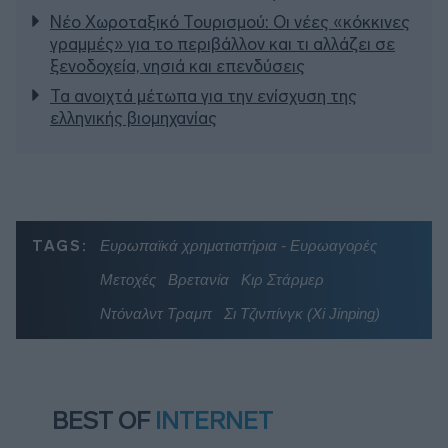
Νέο Χωροταξικό Τουρισμού: Οι νέες «κόκκινες
γραμμές» για το περιβάλλον και τι αλλάζει σε
ξενοδοχεία, νησιά και επενδύσεις
Τα ανοιχτά μέτωπα για την ενίσχυση της
ελληνικής βιομηχανίας
TAGS:
Ευρωπαϊκά χρηματιστήρια - Ευρωαγορές
Μετοχές
Βρετανία
Κιρ Στάρμερ
Ντόναλντ Τραμπ
Σι Τζινπίνγκ (Xi Jinping)
BEST OF
INTERNET