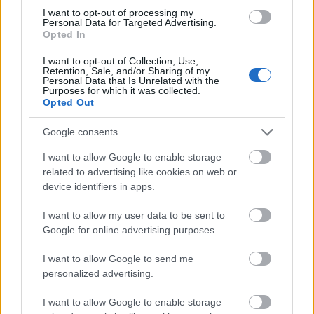
I want to opt-out of processing my
Επίσης η
Profile
, ως εταιρεία
Personal Data for Targeted Advertising.
Opted In
χρηματοοικονομικού λογισμικού με υψηλούς
ρυθμούς ανάπτυξης στη μεσαία κεφαλαιοποίηση,
I want to opt-out of Collection, Use,
Retention, Sale, and/or Sharing of my
και η
Τράπεζα Πειραιώς
, η οποία προσφέρει το
Personal Data that Is Unrelated with the
Purposes for which it was collected.
υψηλότερο περιθώριο ανόδου σε σύγκριση με τις
Opted Out
υπόλοιπες ελληνικές συστημικές τράπεζες.
Google consents
I want to allow Google to enable storage
related to advertising like cookies on web or
device identifiers in apps.
I want to allow my user data to be sent to
Google for online advertising purposes.
I want to allow Google to send me
personalized advertising.
I want to allow Google to enable storage