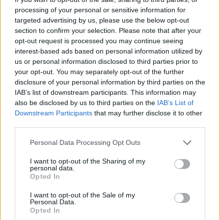
processing of your personal or sensitive information for
targeted advertising by us, please use the below opt-out
section to confirm your selection. Please note that after your
opt-out request is processed you may continue seeing
interest-based ads based on personal information utilized by
us or personal information disclosed to third parties prior to
your opt-out. You may separately opt-out of the further
-
για το 2026
Top
picks
disclosure of your personal information by third parties on the
IAB’s list of downstream participants. This information may
also be disclosed by us to third parties on the
IAB’s List of
Με κριτήρια τα ισχυρά θεμελιώδη μεγέθη, την
Downstream Participants
that may further disclose it to other
ορατότητα σε επίπεδο ανάπτυξης, τους
third parties.
ισχυρούς ισολογισμούς και τις ελκυστικές
Please note that this website/app uses one or more Google
αποτιμήσεις, οι κορυφαίες επιλογές της
NBG
Personal Data Processing Opt Outs
services and may gather and store information including but
Securities
για το 2026 είναι οι
Metlen
και
Motor
not limited to your visit or usage behaviour. You may click to
I want to opt-out of the Sharing of my
Oil
, ως επιλογές αξίας με ισχυρούς ισολογισμούς
personal data.
grant or deny consent to Google and its third-party tags to
Opted In
και καλή μερισματική απόδοση, που προσφέρουν
use your data for below specified purposes in below Google
consent section.
παράλληλα έκθεση στο θέμα της ενεργειακής
I want to opt-out of the Sale of my
Personal Data.
μετάβασης.
Opted In