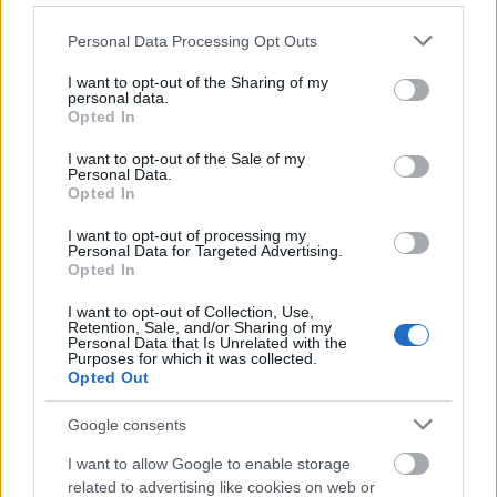
της Fed, σε συνδυασμό με την επιτάχυνση της
Please note that this website/app uses one or more Google
Personal Data Processing Opt Outs
ανάπτυξης,
πιθανότατα θα οδηγήσει σε άνοδο
services and may gather and store information including but
των αμερικανικών επιτοκίων
, προσφέροντας
not limited to your visit or usage behaviour. You may click to
I want to opt-out of the Sharing of my
personal data.
grant or deny consent to Google and its third-party tags to
στήριξη στο αμερικανικό νόμισμα και
Opted In
use your data for below specified purposes in below Google
περιορίζοντας τα carry trades που λειτουργούν
consent section.
I want to opt-out of the Sale of my
εις βάρος του δολαρίου.
Personal Data.
Opted In
I want to opt-out of processing my
Personal Data for Targeted Advertising.
Opted In
I want to opt-out of Collection, Use,
Retention, Sale, and/or Sharing of my
Personal Data that Is Unrelated with the
Purposes for which it was collected.
Opted Out
Google consents
I want to allow Google to enable storage
related to advertising like cookies on web or