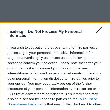
insider.gr -
Do Not Process My Personal
Information
Αρχικά, οι ανθεκτικές προοπτικές ανάπτυξης των
If you wish to opt-out of the sale, sharing to third parties, or
ΗΠΑ. Όπως αναφέρει ο οίκος, η αισιοδοξία για
processing of your personal or sensitive information for
την ανάπτυξη των ΗΠΑ μέσα στο 2026
targeted advertising by us, please use the below opt-out
ενισχύεται και θα μπορούσε να ενισχύσει το
section to confirm your selection. Please note that after your
opt-out request is processed you may continue seeing
αφήγημα του «αμερικανικού εξαιρετισμού». Η
interest-based ads based on personal information utilized by
δημοσιονομική τόνωση από το «One Big Beautiful
us or personal information disclosed to third parties prior to
Bill» και οι καθυστερημένες επιδράσεις των
your opt-out. You may separately opt-out of the further
μειώσεων επιτοκίων της Fed πιθανότατα θα
disclosure of your personal information by third parties on the
IAB’s list of downstream participants. This information may
διατηρήσουν την οικονομική δυναμική.
also be disclosed by us to third parties on the
IAB’s List of
Downstream Participants
that may further disclose it to other
Επίσης, το τέλος του κύκλου μειώσεων επιτοκίων
third parties.