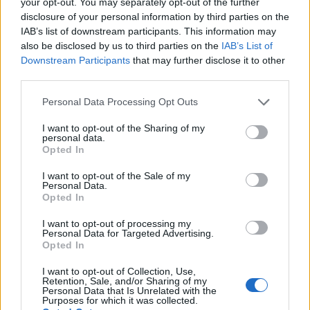
κυρίως φαρμακοβιομηχανίες που αντλούν συχνά
your opt-out. You may separately opt-out of the further
γνώση από τις παραδοσιακές κοινωνίες στην
disclosure of your personal information by third parties on the
IAB’s list of downstream participants. This information may
αναζήτηση νέων δραστικών ουσιών που
also be disclosed by us to third parties on the
IAB’s List of
υπάρχουν σε φυτά και δέντρα τα οποία ενδημούν
Downstream Participants
that may further disclose it to other
σε αναπτυσσόμενες χώρες. Όταν εντοπίσουν τις
third parties.
κατάλληλες ουσίες, τις αναπαράγουν και τις
Please note that this website/app uses one or more Google
Personal Data Processing Opt Outs
αναπτύσσουν χημικά για να καταλήξουν σε
services and may gather and store information including but
φάρμακα τα οποία, φυσικά, καλύπτονται από
not limited to your visit or usage behaviour. You may click to
I want to opt-out of the Sharing of my
personal data.
δικαιώματα πνευματικής ιδιοκτησίας.
grant or deny consent to Google and its third-party tags to
Opted In
use your data for below specified purposes in below Google
consent section.
I want to opt-out of the Sale of my
Η
πνευματική ιδιοκτησία
αποτελεί επίσης
Personal Data.
Opted In
σημαντικό εργαλείο για την ενσωμάτωση της
τεχνητής νοημοσύνης στην παραδοσιακή ιατρική,
I want to opt-out of processing my
Personal Data for Targeted Advertising.
όπως εξηγεί ο υποδιευθυντής του φορέα WIPO,
Opted In
Edward Kwakwa. Για την ενδυνάμωση των
τοπικών κοινωνιών, σημαντικό ρόλο διαδραματίζει
I want to opt-out of Collection, Use,
Retention, Sale, and/or Sharing of my
και η κυριαρχία των εγχώριων δεδομένων
Personal Data that Is Unrelated with the
Purposes for which it was collected.
(Indigenous Data Sovereignty-IDSov). Στο νέο