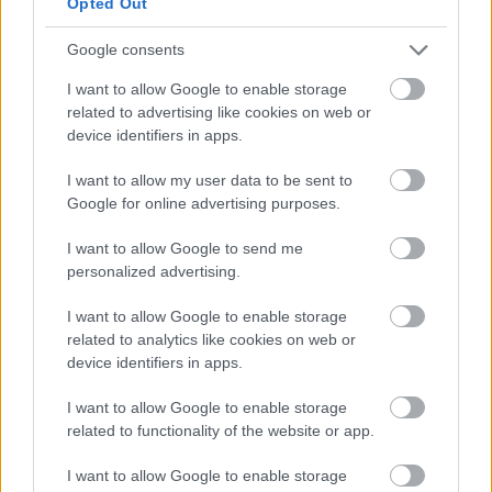
Opted Out
εγχειρίδιο αναλύονται μοντέλα κυριαρχίας
εγχώριων δεδομένων από τον Καναδά, τη Νέα
Google consents
Ζηλανδία και την Αυστραλία που ωθούν τις
I want to allow Google to enable storage
Κυβερνήσεις να υιοθετούν νομοθεσίες οι οποίες
related to advertising like cookies on web or
device identifiers in apps.
προστατεύουν τον εγχώριο πληθυσμό. Οι τοπικές
κοινωνίες κάθε χώρας πρέπει να διαδραματίζουν
I want to allow my user data to be sent to
ενεργό ρόλο στο πώς διαμορφώνεται το μέλλον
Google for online advertising purposes.
της ιατρικής στην εποχή της Τεχνητής
I want to allow Google to send me
Νοημοσύνης.
personalized advertising.
I want to allow Google to enable storage
related to analytics like cookies on web or
device identifiers in apps.
I want to allow Google to enable storage
related to functionality of the website or app.
I want to allow Google to enable storage