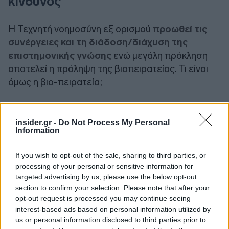
κίνδυνος
Η Τεχνητή νοημοσύνη εξ ορισμού
προωθεί τις
συνέργειες και τη διάδοση/διάχυση της
επιστημονικής γνώσης
ενώ μεγάλη πρόκληση
αποτελεί η πρόληψη της βιοπειρατείας. Τι είναι
όμως η βιο-πειρατεία;
Πρόκειται για ένα φαινόμενο που παρατηρείται
κατά κόρον στις αναπτυσσόμενες χώρες. Αφορά
insider.gr -
Do Not Process My Personal
Information
την
κατοχύρωση με δίπλωμα ευρεσιτεχνίας
των φαρμακευτικών ιδιοτήτων ενός φυτού
,
If you wish to opt-out of the sale, sharing to third parties, or
ώστε μεγάλες εταιρίες να εκμεταλλεύονται τις
processing of your personal or sensitive information for
ιδιότητες αυτές, χωρίς όμως να επιτρέπουν σε
targeted advertising by us, please use the below opt-out
section to confirm your selection. Please note that after your
άλλους να τις χρησιμοποιούν και χωρίς να
opt-out request is processed you may continue seeing
αποδίδουν ποσοστά από τα κέρδη που
interest-based ads based on personal information utilized by
αποκομίζουν. Στην βιοπειρατεία επιδίδονται
us or personal information disclosed to third parties prior to