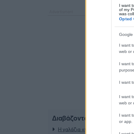
I want t
of my P
was col
Opted 
Google 
I want t
web or d
I want t
purpose
I want 
I want t
web or d
I want t
Διαβάζονται αυτή τη στιγμ
or app.
Η γαλάζια «θετική ατζέντα» στο
I want t