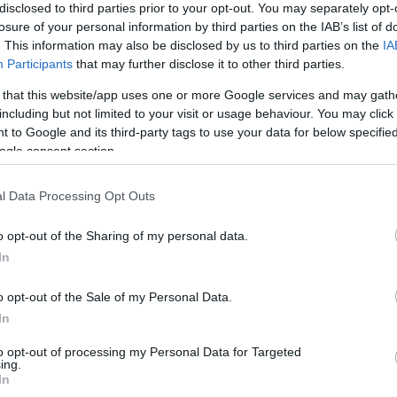
disclosed to third parties prior to your opt-out. You may separately opt-
21:01
losure of your personal information by third parties on the IAB’s list of
. This information may also be disclosed by us to third parties on the
IA
Participants
that may further disclose it to other third parties.
20:42
 that this website/app uses one or more Google services and may gath
including but not limited to your visit or usage behaviour. You may click 
20:32
 to Google and its third-party tags to use your data for below specifi
ogle consent section.
20:19
l Data Processing Opt Outs
o opt-out of the Sharing of my personal data.
20:11
In
hanosplevris)
February 4, 2022
o opt-out of the Sale of my Personal Data.
In
20:00
to opt-out of processing my Personal Data for Targeted
ing.
News
και μάθετε πρώτοι όλες τις
ειδήσεις
από την
In
19:45