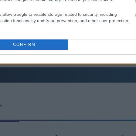
τούν Ιστορία
18:40
άσινα», «κίτρινα» και «κόκκινα» σπίτια για
o allow Google to enable storage related to security, including
cation functionality and fraud prevention, and other user protection.
18:33
 με τα μεγάλα οδικά έργα και τα εκτιμώμενα
CONFIRM
18:23
18:22
18:09
18:00
T
17:53