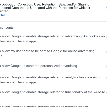
o opt-out of Collection, Use, Retention, Sale, and/or Sharing
ersonal Data that Is Unrelated with the Purposes for which it
lected.
19:37
Out
19:27
consents
o allow Google to enable storage related to advertising like cookies on
evice identifiers in apps.
19:15
o allow my user data to be sent to Google for online advertising
s.
19:10
to allow Google to send me personalized advertising.
19:06
o allow Google to enable storage related to analytics like cookies on
evice identifiers in apps.
o allow Google to enable storage related to functionality of the website
18:56
ή
 δρόμο για το 2027 - Το παράπονο της
o allow Google to enable storage related to personalization.