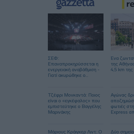
ΣΕΦ:
Ένα ζωντα
Επαναπροκηρύσσεται η
της Αθήνα
ενεργειακή αναβάθμιση -
4,5 km της
Γιατί ακυρώθηκε ο
πρώτος διαγωνισμός
Τζέφρι Μονκαντά: Ποιος
Αγώνας δρό
είναι ο «εγκέφαλος» που
αποζημιώσε
εμπιστεύτηκε ο Βαγγέλης
φωτιές στη
Μαρινάκης
Express α
των 113.0
Μάριους Κράιγκερ Λιντ: Ο
Δύο σημείο