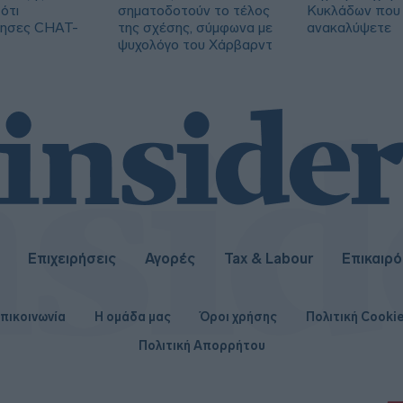
ότι
σηματοδοτούν το τέλος
Κυκλάδων που 
ίησες CHAT-
της σχέσης, σύμφωνα με
ανακαλύψετε
ψυχολόγο του Χάρβαρντ
Επιχειρήσεις
Αγορές
Tax & Labour
Επικαιρ
πικοινωνία
Η ομάδα μας
Όροι χρήσης
Πολιτική Cooki
Πολιτική Απορρήτου