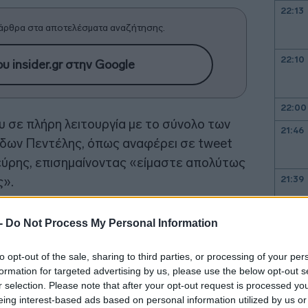
22:13
άρθρα στα αποτελέσματα αναζήτησης.
22:10
υ insider.gr στην Google
22:00
 σε πλήρη λειτουργία με το σύνολο των
21:46
ίδων Πεντέλης, όπως αναφέρει σε tweet
εύρης, επισημαίνοντας «είμαστε απολύτως
21:39
ς».
 -
Do Not Process My Personal Information
21:27
ο
#Παιδων_Πεντελης
επανέρχεται
του με το σύνολο των εφημεριών
to opt-out of the sale, sharing to third parties, or processing of your per
formation for targeted advertising by us, please use the below opt-out s
υνεπείς στο χρονοδιάγραμμα μας.
21:11
r selection. Please note that after your opt-out request is processed y
eing interest-based ads based on personal information utilized by us or