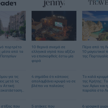
νό πορτρέτο
10 θερινά σινεμά σε
Πέρα από τη Λ
ς μέσα από τα
ελληνικά νησιά που αξίζει
10 μαγευτικοί 
 Πατησίων
να επισκεφθείς έστω μία
της Πορτογαλί
φορά
μου για τις
4 σημάδια ότι κάποιος
Το καλά κρυμμ
ις μετά τις
απολαμβάνει κρυφά να σε
της Κρήτης: Το
ν Αττική:
βλέπει να παλεύεις
των Αγίων και η
ποκατάσταση
παραλία στο Λ
00 στρεμμάτων
 στίξης που
5 ατάκες που
6 γραφικά χωρι