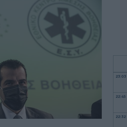
23:03
22:45
22:32