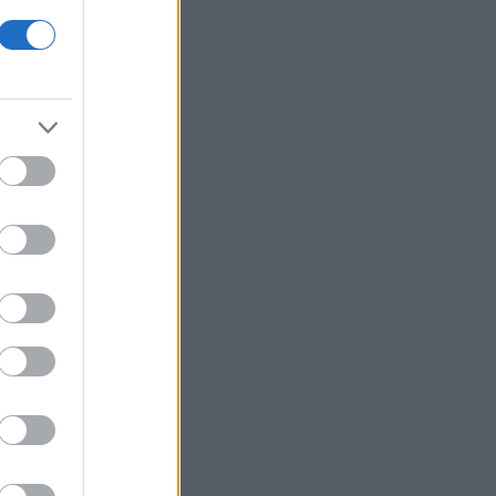
δικαστικής αρχής και εκτελεστικής
εξουσίας εκθέτει τη χώρα διεθνώς»
Δικαστικό μπλόκο στην αίθουσα χορού
του Τραμπ στο Λευκό Οίκο
Μπάρκιν (Fed): «Τα στοιχεία για την
αγορά εργασίας συμβαδίζουν με τις
πρόσφατες τάσεις»
Καταβλήθηκαν 33,58 εκατ. ευρώ σε
67.746 δικαιούχους για την αγορά
λιπασμάτων
Ευρωαγορές: Η καλύτερη εβδομάδα
από τα τέλη Ιουνίου - Σε νέα υψηλά ο
Stoxx 600
Κορυφώνεται η έξοδος των εκδρομέων
- Στο 100% η πληρότητα σε πολλά
δρομολόγια για Κυκλάδες
Η Ιταλία απαντά στην Ισπανία: «Δεν
δεχόμαστε τελεσίγραφα» - Σε ισχύ οι
συνοριακοί έλεγχοι