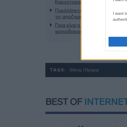
Καρυστιανού - Στον ΣΥΡΙΖΑ μελε
Πυρόπληκτοι: Τι σημαίνουν τα «πρ
I want t
τις αποζημιώσεις
authenti
Ποια είναι η (κυβερνητική) λίστα
χρονοδιαγράμματα
TAGS:
Θάνος Πλεύρης
BEST OF
INTERNE