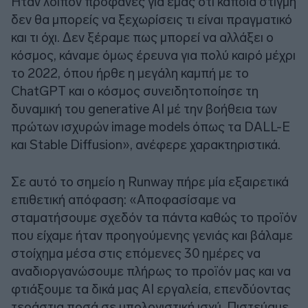
Ήταν λοιπόν προφανές για εμάς ότι κάποια στιγμή
δεν θα μπορείς να ξεχωρίσεις τι είναι πραγματικό
και τι όχι. Δεν ξέραμε πως μπορεί να αλλάξει ο
κόσμος, κάναμε όμως έρευνα για πολύ καιρό μέχρι
το 2022, όπου ήρθε η μεγάλη καμπή με το
ChatGPT και ο κόσμος συνειδητοποίησε τη
δυναμική του generative AI μέ την βοήθεια των
πρώτων ισχυρών image models όπως τα DALL-E
και Stable Diffusion», ανέφερε χαρακτηριστικά.
Σε αυτό το σημείο η Runway πήρε μία εξαιρετικά
επιθετική απόφαση: «Αποφασίσαμε να
σταματήσουμε σχεδόν τα πάντα καθώς το προϊόν
που είχαμε ήταν προηγούμενης γενιάς και βάλαμε
στοίχημα μέσα στις επόμενες 30 ημέρες να
αναδιοργανώσουμε πλήρως το προϊόν μας και να
φτιάξουμε τα δικά μας ΑΙ εργαλεία, επενδύοντας
τεράστια ποσά σε υπολογιστική ισχύ. Πιστεύαμε