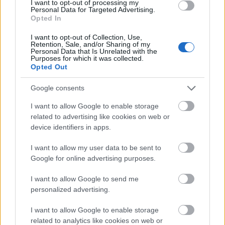
συστήματα αυτά μάθαιναν από μόνα τους, μέσα
I want to opt-out of processing my
Personal Data for Targeted Advertising.
από τα λάθη τους», εξήγησε επισημαίνοντας ότι
Opted In
μέσω αυτών γεννήθηκαν τα AlphaGo και
I want to opt-out of Collection, Use,
AlphaZero (σ.σ. συστήματα τεχνητής νοημοσύνης
Retention, Sale, and/or Sharing of my
Personal Data that Is Unrelated with the
που αναπτύχθηκαν από την Google DeepMind).
Purposes for which it was collected.
Opted Out
Στα χρόνια που ακολούθησαν συμμετείχε σε
Google consents
μερικά από τα σημαντικότερα breakthroughs της
σύγχρονης AI, ενώ πριν αποχωρήσει από τη
I want to allow Google to enable storage
related to advertising like cookies on web or
DeepMind εργαζόταν στο Gemini ως επικεφαλής
device identifiers in apps.
reinforcement learning. Το 2024 αποχώρησε κι
αποφάσισε να δημιουργήσει τη Reflection AI, για
I want to allow my user data to be sent to
να χτίσει αυτό που ο ίδιος περιγράφει ως το
Google for online advertising purposes.
επόμενο βήμα της τεχνητής νοημοσύνης, που
I want to allow Google to send me
μοιάζει με την αμερικανική εκδοχή της Deep Seek.
personalized advertising.
I want to allow Google to enable storage
Ο αρχικός στόχος της Reflecion AI
ήταν να
related to analytics like cookies on web or