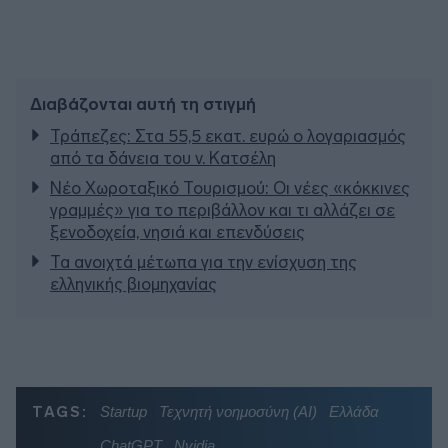
Διαβάζονται αυτή τη στιγμή
Τράπεζες: Στα 55,5 εκατ. ευρώ ο λογαριασμός
από τα δάνεια του ν. Κατσέλη
Νέο Χωροταξικό Τουρισμού: Οι νέες «κόκκινες
γραμμές» για το περιβάλλον και τι αλλάζει σε
ξενοδοχεία, νησιά και επενδύσεις
Τα ανοιχτά μέτωπα για την ενίσχυση της
ελληνικής βιομηχανίας
TAGS:
Startup
Τεχνητή νοημοσύνη (ΑΙ)
Ελλάδα
ChatGPT
Nvidia