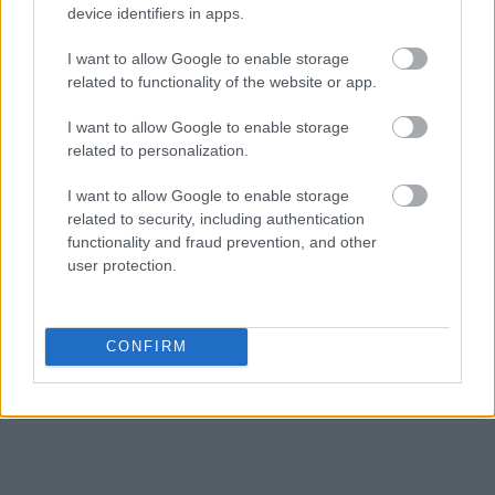
δημιουργήσει autonomous coding agents, AI
device identifiers in apps.
συστήματα δηλαδή που δεν προτείνουν απλώς
κώδικα αλλά μπορούν να κατανοήσουν ένα μεγάλο
I want to allow Google to enable storage
related to functionality of the website or app.
codebase, να εντοπίσουν προβλήματα, να
γράψουν κώδικα, να δοκιμάσουν λύσεις και να
I want to allow Google to enable storage
ολοκληρώσουν ολόκληρες εργασίες ανάπτυξης
related to personalization.
λογισμικού. Πλέον βέβαια, η εταιρεία φαίνεται να
I want to allow Google to enable storage
έχει επεκτείνει το όραμά της πέρα από το
related to security, including authentication
coding και να στοχεύει στην ανάπτυξη open
functionality and fraud prevention, and other
weight AI models
, ασπαζόμενη την αντίληψη ότι
user protection.
τα ισχυρά μοντέλα AI πρέπει να είναι πιο ανοιχτά
και προσαρμόσιμα από τα κλειστά εταιρειών
όπως η OpenAI και η Anthropic.
CONFIRM