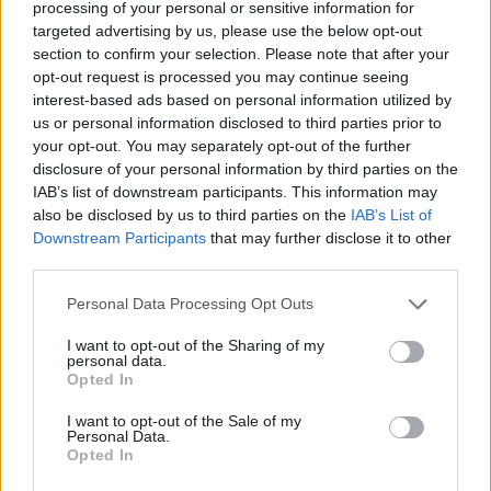
processing of your personal or sensitive information for
Από τη Θεσσαλονίκη και την
targeted advertising by us, please use the below opt-out
section to confirm your selection. Please note that after your
DeepMind στη Reflection AI που
opt-out request is processed you may continue seeing
interest-based ads based on personal information utilized by
ποντάρει σε open-weight μοντέλα
us or personal information disclosed to third parties prior to
AI
your opt-out. You may separately opt-out of the further
disclosure of your personal information by third parties on the
IAB’s list of downstream participants. This information may
Από τον πυρήνα της σύγχρονης AI έρευνας
also be disclosed by us to third parties on the
IAB’s List of
προέρχεται και
ο Γιάννης Αντώνογλου,
ένας
Downstream Participants
that may further disclose it to other
third parties.
Θεσσαλονικιός που μετά την φοίτησή του σε
ελληνικό πανεπιστήμιο πήγε για μεταπτυχιακό στο
Please note that this website/app uses one or more Google
Personal Data Processing Opt Outs
Εδιμβούργο και κατέληξε στην DeepMind να
services and may gather and store information including but
not limited to your visit or usage behaviour. You may click to
I want to opt-out of the Sharing of my
πειραματίζεται με reinforcement learning (σ.σ. η
personal data.
grant or deny consent to Google and its third-party tags to
ενισχυτική μάθηση είναι ένας κλάδος του Machine
Opted In
use your data for below specified purposes in below Google
Learning όπου ένας «agent» μαθαίνει να παίρνει
consent section.
I want to opt-out of the Sale of my
αποφάσεις μέσω δοκιμής και λάθους,
Personal Data.
Opted In
αλληλεπιδρώντας με ένα περιβάλλον). «Τα