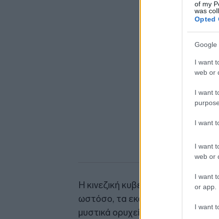
of my P
was col
Opted 
Google 
I want t
web or d
I want t
purpose
I want 
I want t
web or d
I want t
Η κινεζική κυβέρνηση δεν έχει πάρ
or app.
ωστόσο, τα εκατομμύρια δολάρια
I want t
μυστικά ορυχεία είναι χρήματα εκ