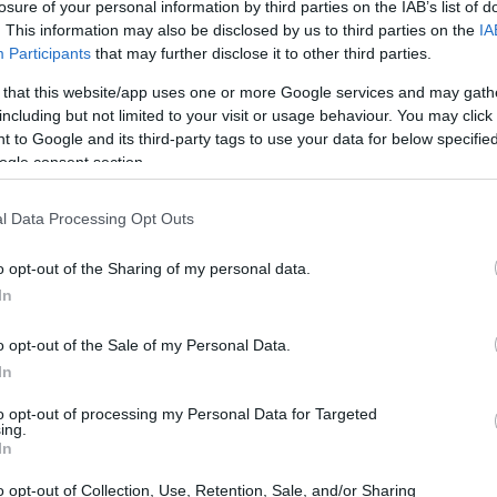
losure of your personal information by third parties on the IAB’s list of
) προστίθεται στην «αλυσίδα» (blockchain)
. This information may also be disclosed by us to third parties on the
IA
23:03
ς σε bitcoin και διασφαλίζει ότι κάθε
Participants
that may further disclose it to other third parties.
 ίδια bitcoin δεν χρησιμοποιούνται
 that this website/app uses one or more Google services and may gath
including but not limited to your visit or usage behaviour. You may click 
22:45
 to Google and its third-party tags to use your data for below specifi
ogle consent section.
στο συγκεκριμένο ορυχείο για ένα χρόνο
22:32
ος με τις προοπτικές του bitcoin. «Όλοι
l Data Processing Opt Outs
 έχει τεράστια επιρροή σε ολόκληρο τον
22:13
o opt-out of the Sharing of my personal data.
In
22:10
o opt-out of the Sale of my Personal Data.
In
to opt-out of processing my Personal Data for Targeted
22:00
ing.
In
21:52
o opt-out of Collection, Use, Retention, Sale, and/or Sharing