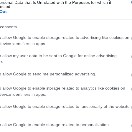
ersonal Data that Is Unrelated with the Purposes for which it
lected.
21:46
Out
consents
21:39
o allow Google to enable storage related to advertising like cookies on
evice identifiers in apps.
21:27
o allow my user data to be sent to Google for online advertising
s.
21:11
to allow Google to send me personalized advertising.
o allow Google to enable storage related to analytics like cookies on
21:01
evice identifiers in apps.
o allow Google to enable storage related to functionality of the website
ει επίσημα θέση υπέρ ή κατά του bitcoin,
20:42
 που δημιουργούνται» στα περιβόητα
o allow Google to enable storage related to personalization.
τός του κρατικού ελέγχου και αυτό από
20:32