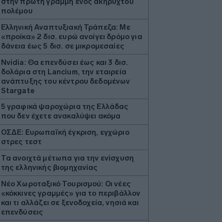
στην πρώτη γραμμή ενός ακήρυχτου
πολέμου
Ελληνική Αναπτυξιακή Τράπεζα: Με
«προίκα» 2 δισ. ευρώ ανοίγει δρόμο για
δάνεια έως 5 δισ. σε μικρομεσαίες
Nvidia: Θα επενδύσει έως και 3 δισ.
δολάρια στη Lancium, την εταιρεία
ανάπτυξης του κέντρου δεδομένων
Stargate
5 γραφικά ψαροχώρια της Ελλάδας
που δεν έχετε ανακαλύψει ακόμα
ΟΣΔΕ: Ευρωπαϊκή έγκριση, εγχώριο
στρες τεστ
Τα ανοιχτά μέτωπα για την ενίσχυση
της ελληνικής βιομηχανίας
Νέο Χωροταξικό Τουρισμού: Οι νέες
«κόκκινες γραμμές» για το περιβάλλον
και τι αλλάζει σε ξενοδοχεία, νησιά και
επενδύσεις