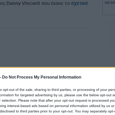
φος
Danny Vincent
που έκανε το
σχετικό
08:00
23:58
23:53
23:50
23:44
 -
Do Not Process My Personal Information
23:32
to opt-out of the sale, sharing to third parties, or processing of your per
formation for targeted advertising by us, please use the below opt-out s
r selection. Please note that after your opt-out request is processed y
φιακό χρήμα, το οποίο πιστώνεται στο
eing interest-based ads based on personal information utilized by us or
23:17
disclosed to third parties prior to your opt-out. You may separately opt-
πιβράβευσης. Κάθε φορά που λύνεται ένας