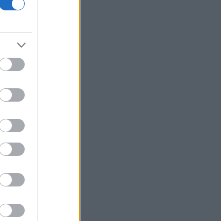
ΔΕΘ - HELEXPO: Αναρτήθηκε ο
διαγωνισμός για την ανάπλαση των
204,6 εκατ. ευρώ
Σκέρτσος: «Το ΠΑΣΟΚ υποκαθιστά την
οικονομική ανάλυση με πολιτική
προπαγάνδα»
Υπ. Παιδείας: 3,35 εκατ. ευρώ στο
Πανεπιστήμιο Κρήτης για το
στεγαστικό επίδομα των φοιτητών
Η UEFA συνεχίζει το μποϊκοτάζ του
Μουντιάλ παρά την αναδίπλωση της
FIFA
Τραμπ: Νέα προσπάθεια
απομάκρυνσης της Λίζα Κουκ παρά το
«μπλόκο» του Ανωτάτου Δικαστηρίου
Φωτιά στη Σητεία - Μεγάλη
κινητοποίηση της Πυροσβεστικής
Σχέδια Βελτίωσης: Υπεγράφη η ΚΥΑ -