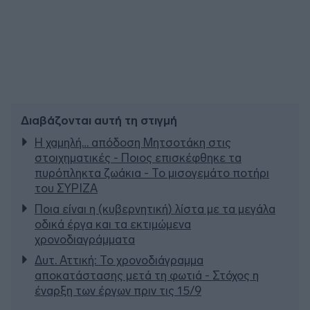
Διαβάζονται αυτή τη στιγμή
Η χαμηλή… απόδοση Μητσοτάκη στις
στοιχηματικές - Ποιος επισκέφθηκε τα
πυρόπληκτα ζωάκια - Το μισογεμάτο ποτήρι
του ΣΥΡΙΖΑ
Ποια είναι η (κυβερνητική) λίστα με τα μεγάλα
οδικά έργα και τα εκτιμώμενα
χρονοδιαγράμματα
Δυτ. Αττική: Το χρονοδιάγραμμα
αποκατάστασης μετά τη φωτιά - Στόχος η
έναρξη των έργων πριν τις 15/9