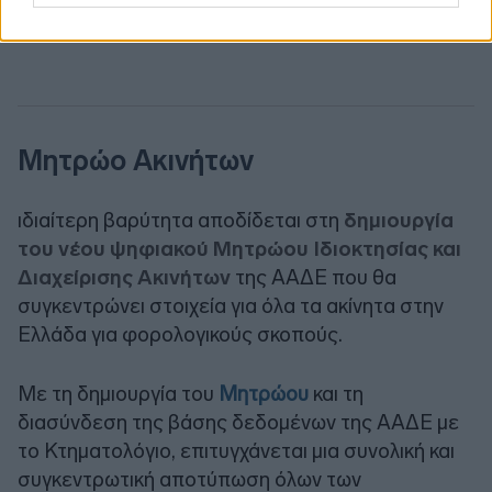
Μητρώο Ακινήτων
ιδιαίτερη βαρύτητα αποδίδεται στη
δημιουργία
του νέου ψηφιακού Μητρώου Ιδιοκτησίας και
Διαχείρισης Ακινήτων
της ΑΑΔΕ που θα
συγκεντρώνει στοιχεία για όλα τα ακίνητα στην
Ελλάδα για φορολογικούς σκοπούς.
Με τη δημιουργία του
Μητρώου
και τη
διασύνδεση της βάσης δεδομένων της ΑΑΔΕ με
το Κτηματολόγιο, επιτυγχάνεται μια συνολική και
συγκεντρωτική αποτύπωση όλων των