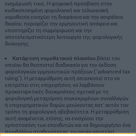
ενημέρωσή τους. Η ψηφιακή πρόσβαση στην
κωδικοποιημένη φορολογική και τελωνειακή
νομοθεσία ενισχύει τη διαφάνεια και την ασφάλεια
δικαίου, περιορίζει την ερμηνευτική ασάφεια και
υποστηρίζει τη συμμόρφωση και την
αποτελεσματικότερη λειτουργία της φορολογικής
διοίκησης.
Κατάρτιση νομοθετικού πλαισίου
βάσει του
οποίου θα θεσπιστεί διαδικασία για την έκδοση
φορολογικών ερμηνευτικών πράξεων (“advanced tax
ruling”). Η μεταρρύθμιση αυτή αποσκοπεί στο να
επιτρέπει στις επιχειρήσεις να λαμβάνουν
προκαταρκτικές διευκρινίσεις σχετικά με τη
φορολογική μεταχείριση συγκεκριμένων συναλλαγών
ή επιχειρηματικών δομών, μειώνοντας κατ’ αυτόν τον
τρόπο τη φορολογική αβεβαιότητα. Η μεταρρύθμιση
αυτή αναμένεται, επίσης, να ενισχύσει την
εμπιστοσύνη των επενδυτών και να δημιουργήσει ένα
περιβάλλον σταθερότητας, το οποίο αποτελεί