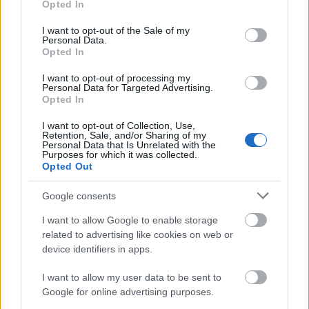
αβεβαιότητα, εξορθολογίζει τη φορολογική
Opted In
use your data for below specified purposes in below Google
επιβάρυνση και θωρακίζει τη χρηματοοικονομική
consent section.
I want to opt-out of the Sale of my
σταθερότητα των ελληνικών επιχειρήσεων.
Personal Data.
Opted In
Με βάση τις προτεινόμενες ρυθμίσεις
οι
I want to opt-out of processing my
Personal Data for Targeted Advertising.
επιχειρήσεις δεν αντιμετωπίζονται για
Opted In
φορολογικούς σκοπούς ως μεμονωμένες
I want to opt-out of Collection, Use,
οντότητες, αλλά ως μέλη ενός ενιαίου ομίλου
,
Retention, Sale, and/or Sharing of my
Personal Data that Is Unrelated with the
κατ’ αναλογία των όσων εφαρμόζονται στους
Purposes for which it was collected.
κανόνες της λογιστικής για τις ενοποιημένες
Opted Out
χρηματοοικονομικές καταστάσεις των ομίλων. Το
Google consents
νέο πλαίσιο θα επιτρέπει την υποβολή ενιαίας
φορολογικής δήλωσης, απλοποιώντας σημαντικά
I want to allow Google to enable storage
related to advertising like cookies on web or
τη συμμόρφωση και ενισχύοντας τη διαφάνεια.
device identifiers in apps.
I want to allow my user data to be sent to
Google for online advertising purposes.