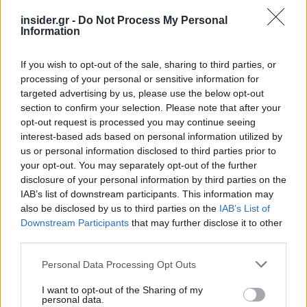
κρίσιμο ζητούμενο για την ανάπτυξη και την
προσέλκυση νέων επενδύσεων.
insider.gr -
Do Not Process My Personal
Information
Πλήρη ψηφιοποίηση των φορολογικών
If you wish to opt-out of the sale, sharing to third parties, or
ελέγχων
και ολοκλήρωση του έργου της βελτίωσης
processing of your personal or sensitive information for
και επέκτασης του Κέντρου Εξυπηρέτησης
targeted advertising by us, please use the below opt-out
Φορολογουμένων και των υπηρεσιών του
section to confirm your selection. Please note that after your
τηλεφωνικού κέντρου της ΑΑΔΕ με τη δημιουργία
opt-out request is processed you may continue seeing
ενός «ψηφιακού βοηθού».
interest-based ads based on personal information utilized by
us or personal information disclosed to third parties prior to
Εταιρικοί όμιλοι
your opt-out. You may separately opt-out of the further
disclosure of your personal information by third parties on the
IAB’s list of downstream participants. This information may
Παράλληλα αναμένεται η θεσμοθέτηση ενός
also be disclosed by us to third parties on the
IAB’s List of
ενιαίου πλαισίου φορολογίας εισοδήματος για
Downstream Participants
that may further disclose it to other
third parties.
τους ημεδαπούς εταιρικούς ομίλους («group
taxation»).
Κύριος στόχος είναι η δημιουργία
Please note that this website/app uses one or more Google
Personal Data Processing Opt Outs
ενός ευέλικτου, προβλέψιμου και ανταγωνιστικού
services and may gather and store information including but
not limited to your visit or usage behaviour. You may click to
I want to opt-out of the Sharing of my
φορολογικού περιβάλλοντος που μειώνει την
personal data.
grant or deny consent to Google and its third-party tags to