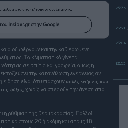
23:36
α άρθρα στα αποτελέσματα αναζήτησης.
ου insider.gr στην Google
23:21
23:06
καιριού φέρνουν και την καθιερωμένη
εύματος. Το κλιματιστικό γίνεται
22:53
ότητας σε σπίτια και γραφεία, όμως η
α εκτοξεύσει την κατανάλωση ενέργειας αν
ή είδηση είναι ότι υπάρχουν
απλές κινήσεις που
22:40
, χωρίς να στερούν την άνεση από
στος ψύξης
22:26
ι η ρύθμιση της θερμοκρασίας. Πολλοί
22:10
τιστικό στους 20 ή ακόμη και στους 18