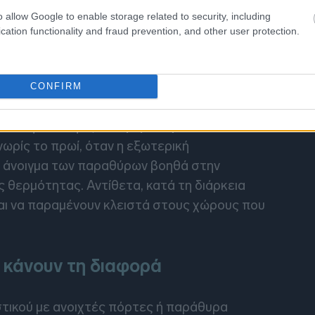
o allow Google to enable storage related to security, including
ται η χρήση ενεργοβόρων συσκευών τις πιο
cation functionality and fraud prevention, and other user protection.
, οι εστίες μαγειρέματος ή ακόμη και
υξάνουν τη θερμοκρασία του χώρου και
CONFIRM
ι και η σωστή
αξιοποίηση του φυσικού
 νωρίς το πρωί, όταν η εξωτερική
ο άνοιγμα των παραθύρων βοηθά στην
θερμότητας. Αντίθετα, κατά τη διάρκεια
αι να παραμένουν κλειστά στους χώρους που
υ κάνουν τη διαφορά
στικού με ανοιχτές πόρτες ή παράθυρα