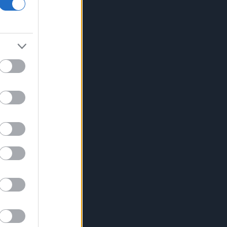
18η συνεχόμενη χρονιά
Νέος γύρος χρηματοδότησης 8 δισ.
δολαρίων για τη DeepSeek
Βρεττού (Credia): Πιστωτική
επέκταση άνω των 1,3 δισ. ευρώ
φέτος - Επιταχύνει την ανάπτυξη,
μεταθέτει το μέρισμα
Στα πράσινα οι ευρωαγορές - Νέο
ενδοσυνεδριακό ρεκόρ για τον Stoxx
Πυρκαγιές: 325 αυτοψίες στις
πληγείσες περιοχές - 118 «κόκκινα»
κτίρια σε Δυτ. Αττική και Ρέθυμνο
Σε εξέλιξη πυρκαγιές σε Σκύρο και
Φάρσαλα
ΑΔΜΗΕ: Διατηρεί την τεχνική ηγεσία
κατά την κατασκευή του Great Sea
Interconnector