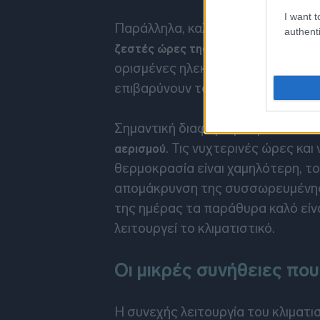
I want t
Παράλληλα, καλό είναι
να αποφεύγε
authenti
. Ο φούρνος
ζεστές ώρες της ημέρας
ορισμένες ηλεκτρικές συσκευές α
επιβαρύνουν το έργο της ψύξης.
Σημαντική διαφορά μπορεί να κάνε
. Τις νυχτερινές ώρες και
αερισμού
θερμοκρασία είναι χαμηλότερη, τ
απομάκρυνση της συσσωρευμένης 
της ημέρας τα παράθυρα καλό είν
λειτουργεί το κλιματιστικό.
Οι μικρές συνήθειες πο
Η συνεχής λειτουργία του κλιματι