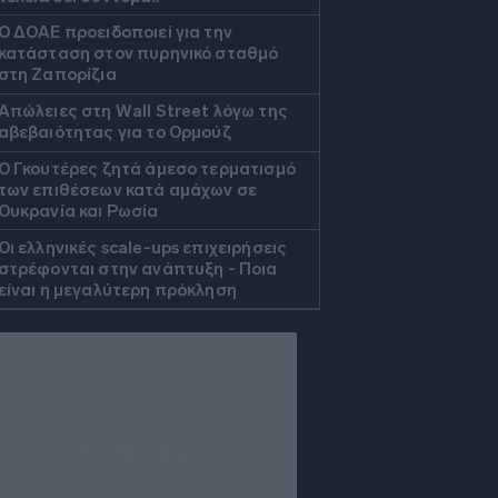
Ο ΔΟΑΕ προειδοποιεί για την
κατάσταση στον πυρηνικό σταθμό
στη Ζαπορίζια
Απώλειες στη Wall Street λόγω της
αβεβαιότητας για το Ορμούζ
Ο Γκουτέρες ζητά άμεσο τερματισμό
των επιθέσεων κατά αμάχων σε
Ουκρανία και Ρωσία
Οι ελληνικές scale-ups επιχειρήσεις
στρέφονται στην ανάπτυξη - Ποια
είναι η μεγαλύτερη πρόκληση
Γερμανία- δημοσκόπηση: Στο 28% η
AfD, επτά μονάδες μπροστά από το
CDU/CSU του Μερτς
Πτώση για τον χρυσό μετά το υψηλό
επτά εβδομάδων με φόντο το Ιράν
Η Ρωσία έπληξε κόμβο εφοδιασμού
στην περιοχή του Κιέβου με drones