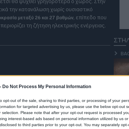
έτσι θα ψυχθεί γρηγορότερα ο χώρος. Στην
21:52
τικά την κατανάλωση χωρίς ουσιαστικό
, επίπεδο που
κρασία μεταξύ 26 και 27 βαθμών
περιορίζει τη ζήτηση ηλεκτρικής ενέργειας.
21:37
ΣΤΗ
21:15
BA
21:03
20:55
 -
Do Not Process My Personal Information
ΑΘ
20:41
to opt-out of the sale, sharing to third parties, or processing of your per
formation for targeted advertising by us, please use the below opt-out s
r selection. Please note that after your opt-out request is processed y
20:38
eing interest-based ads based on personal information utilized by us or
INS
disclosed to third parties prior to your opt-out. You may separately opt-