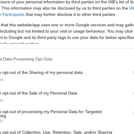
losure of your personal information by third parties on the IAB’s list of
Τα βρώμικα φίλτρα
20:33
ντήρηση της συσκευής.
. This information may also be disclosed by us to third parties on the
IA
αέρα, αναγκάζοντας το κλιματιστικό να
Participants
that may further disclose it to other third parties.
ταναλώνει περισσότερη ενέργεια. Ο τακτικός
20:20
 that this website/app uses one or more Google services and may gath
ήσιος έλεγχος από τεχνικό μπορούν να
including but not limited to your visit or usage behaviour. You may click 
SPE
 της μονάδας.
 to Google and its third-party tags to use your data for below specifi
ogle consent section.
20:12
ν ανάγκη για ψύξη
l Data Processing Opt Outs
20:12
 εισέρχεται σε ένα σπίτι προέρχεται από τα
o opt-out of the Sharing of my personal data.
In
ικών σκιάστρων, παντζουριών ή ακόμη και
19:56
ντονης ηλιοφάνειας μπορεί να μειώσει
o opt-out of the Sale of my Personal Data.
σωτερικό. Όσο λιγότερη θερμότητα
In
ερο χρειάζεται να δουλέψει το κλιματιστικό.
19:55
to opt-out of processing my Personal Data for Targeted
ing.
In
19:47
o opt-out of Collection, Use, Retention, Sale, and/or Sharing