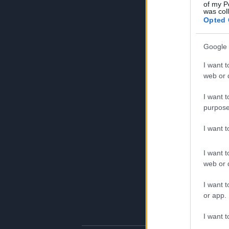
of my P
was col
Opted 
Google 
I want t
web or d
I want t
purpose
I want 
I want t
web or d
I want t
or app.
I want t