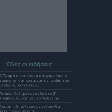
Όλες οι ειδήσεις
Ο Τραμπ σκοπεύει να απαγορεύσει τη
χορήγηση υπηκοότητας σε παιδιά του
«τουρισμού τοκετού»
Airbnb: Αυξημένα έσοδα στο β’
τρίμηνο με «όχημα» το Μουντιάλ
Τραμπ: «Ο πόλεμος με το Ιράν θα
τελειώσει σύντομα»