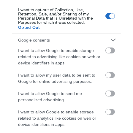
όπου ελάχιστοι, έως και κανείς άλλος, δεν το
I want to opt-out of Collection, Use,
έκανε. Η ιστορία τον δικαίωσε. Είμαστε εδώ γιατί
Retention, Sale, and/or Sharing of my
η ιστορία τον δικαίωσε.
Personal Data that Is Unrelated with the
Purposes for which it was collected.
Opted Out
Η Ελλάδα υπερέβη την κρίση, γύρισε στην
Google consents
ανάκαμψη, κατάφερε να κατακτήσει πολλά. Είναι
σήμερα στο τραπέζι των ευρωπαϊκών
I want to allow Google to enable storage
related to advertising like cookies on web or
αποφάσεων. Και νομίζω ότι μιλάω για όλους τους
device identifiers in apps.
Έλληνες, λέγοντας ότι ο Ζαν Κλοντ Γιούνκερ έχει
μια πολύ ξεχωριστή θέση στην καρδιά μας».
I want to allow my user data to be sent to
Google for online advertising purposes.
I want to allow Google to send me
personalized advertising.
I want to allow Google to enable storage
related to analytics like cookies on web or
device identifiers in apps.