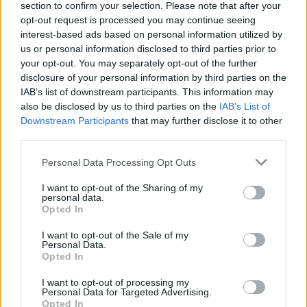
section to confirm your selection. Please note that after your
opt-out request is processed you may continue seeing
interest-based ads based on personal information utilized by
us or personal information disclosed to third parties prior to
your opt-out. You may separately opt-out of the further
disclosure of your personal information by third parties on the
IAB’s list of downstream participants. This information may
also be disclosed by us to third parties on the
IAB’s List of
Για κάθε Ευρωπαίο, ο Ζαν-Κλοντ Γιούνκερ είναι
Downstream Participants
that may further disclose it to other
μια πάρα πολύ σπουδαία μορφή πολιτικού, που
third parties.
έπαιξε καθοριστικό ρόλο σε μια σειρά από κρίσεις
Please note that this website/app uses one or more Google
Personal Data Processing Opt Outs
και σε μια σειρά από αποφάσεις που έπρεπε να
services and may gather and store information including but
ληφθούν. Νομίζω όμως ότι μπορούμε όλοι να
not limited to your visit or usage behaviour. You may click to
I want to opt-out of the Sharing of my
personal data.
grant or deny consent to Google and its third-party tags to
συμφωνήσουμε ότι για την Ελλάδα ο Ζαν-Κλοντ
Opted In
use your data for below specified purposes in below Google
Γιούνκερ σημαίνει πολλά περισσότερα. Διότι είναι
consent section.
I want to opt-out of the Sale of my
ένας άνθρωπος, ο οποίος, μέσα από τους ρόλους
Personal Data.
Opted In
του, είτε ως πρόεδρος του Eurogroup, είτε ως
πρόεδρος της Ευρωπαϊκής Επιτροπής, πίστεψε
I want to opt-out of processing my
Personal Data for Targeted Advertising.
στην Ελλάδα σε μια στιγμή και σε μια συγκυρία
Opted In