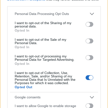
third parties.
Please note that this website/app uses one or more Google
Personal Data Processing Opt Outs
services and may gather and store information including but
not limited to your visit or usage behaviour. You may click to
I want to opt-out of the Sharing of my
personal data.
grant or deny consent to Google and its third-party tags to
Opted In
use your data for below specified purposes in below Google
consent section.
I want to opt-out of the Sale of my
Personal Data.
Opted In
I want to opt-out of processing my
Personal Data for Targeted Advertising.
Opted In
I want to opt-out of Collection, Use,
Retention, Sale, and/or Sharing of my
Personal Data that Is Unrelated with the
Purposes for which it was collected.
Opted Out
Google consents
I want to allow Google to enable storage