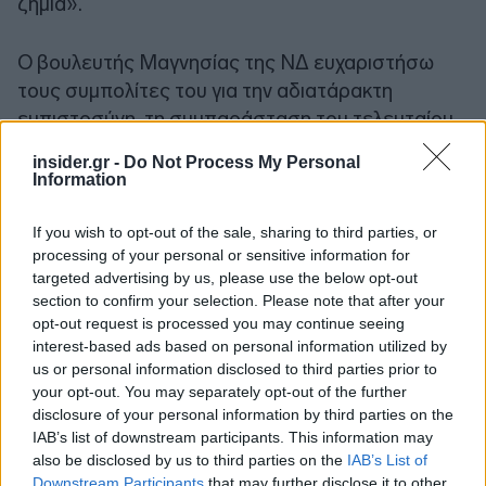
ζημιά».
Ο βουλευτής Μαγνησίας της ΝΔ ευχαριστήσω
τους συμπολίτες του για την αδιατάρακτη
εμπιστοσύνη, τη συμπαράσταση του τελευταίου
καιρού που δέχεται μαζικά από αυτούς και την
insider.gr -
Do Not Process My Personal
αναγνώρισή τους ότι δεν μπήκε στην πολιτική για
Information
προσωπικό όφελος και ότι αγωνίζεται για το
συμφέρον της πατρίδας, του τόπου και των
If you wish to opt-out of the sale, sharing to third parties, or
processing of your personal or sensitive information for
συμπολιτών του και όπως είπε
«δεσμεύομαι να
targeted advertising by us, please use the below opt-out
συνεχίσω να κάνω το ίδιο, να μπαίνω μπροστά
section to confirm your selection. Please note that after your
σε κάθε αδικία και σε κάθε κρατική αυθαιρεσία
opt-out request is processed you may continue seeing
η οποία πλήττει τον πολίτη»
.
interest-based ads based on personal information utilized by
us or personal information disclosed to third parties prior to
your opt-out. You may separately opt-out of the further
Πηγή: ΑΠΕ - ΜΠΕ
disclosure of your personal information by third parties on the
IAB’s list of downstream participants. This information may
also be disclosed by us to third parties on the
IAB’s List of
Downstream Participants
that may further disclose it to other