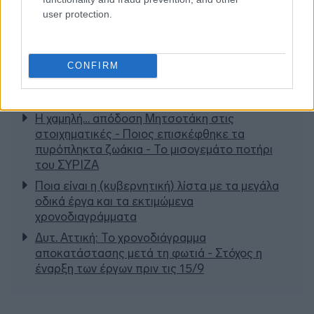
user protection.
CONFIRM
Διαβάζονται αυτή τη στιγμή
Η χαμηλή… απόδοση Μητσοτάκη στις
στοιχηματικές - Ποιος επισκέφθηκε τα
πυρόπληκτα ζωάκια - Το μισογεμάτο ποτήρι
του ΣΥΡΙΖΑ
Ποια είναι η (κυβερνητική) λίστα με τα μεγάλα
οδικά έργα και τα εκτιμώμενα
χρονοδιαγράμματα
Δυτ. Αττική: Το χρονοδιάγραμμα
αποκατάστασης μετά τη φωτιά - Στόχος η
έναρξη των έργων πριν τις 15/9