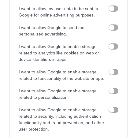
διαχειριστούμε τη χρήση γης πιο αποτελεσματικά.
I want to allow my user data to be sent to
Σκεπτόμενοι επίσης έξω από τα συνηθισμένα.
Google for online advertising purposes.
Δεν μετράμε την παραγωγικότητα του δημόσιου
τομέα. Υπάρχει
πολύ χαμηλή παραγωγικότητα
I want to allow Google to send me
personalized advertising.
στα δημόσια αγαθά στην Ελλάδα
, θα πρέπει να
μετρήσουμε την παραγωγικότητα του δημόσιου
I want to allow Google to enable storage
τομέα και να πάρουμε δραστικά μέτρα για να την
related to analytics like cookies on web or
αυξήσουμε, θέμα πολύ σημαντικό
device identifiers in apps.
μακροοικονομικά λόγω και του πολύ μεγάλου
I want to allow Google to enable storage
μεγέθους που συνεχίζει να έχει ο τομέας αυτός
related to functionality of the website or app.
στην ελληνική οικονομία. Υπάρχουν πολλά
πράγματα που μπορούμε και πρέπει να κάνουμε,
I want to allow Google to enable storage
related to personalization.
αλλά πρέπει να σκεφτούμε διαφορετικά, επειδή ο
κόσμος εισέρχεται σε μια εποχή μεγάλης
I want to allow Google to enable storage
αναστάτωσης και αυτή τη μεγάλη αναστάτωση
related to security, including authentication
που αντιμετωπίζουμε δεν μπορούμε να την
functionality and fraud prevention, and other
user protection.
επιλύσουμε με παλιές πολιτικές» δήλωσε.