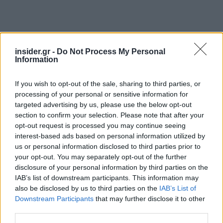
insider.gr -
Do Not Process My Personal
Information
If you wish to opt-out of the sale, sharing to third parties, or
processing of your personal or sensitive information for
targeted advertising by us, please use the below opt-out
section to confirm your selection. Please note that after your
opt-out request is processed you may continue seeing
interest-based ads based on personal information utilized by
us or personal information disclosed to third parties prior to
«Η Ελλάδα αποκτά
ανταγωνιστικό
your opt-out. You may separately opt-out of the further
πλεονέκτημα
, το οποίο μπορούμε να το
disclosure of your personal information by third parties on the
IAB’s list of downstream participants. This information may
συνοψίσουμε με την παλιά έκφραση του
also be disclosed by us to third parties on the
IAB’s List of
μάρκετινγκ "location, location, location"
,
Downstream Participants
that may further disclose it to other
οπότε αυτό που πρέπει να κάνουμε είναι να
third parties.
προετοιμαστούμε για τον κόσμο που έρχεται και