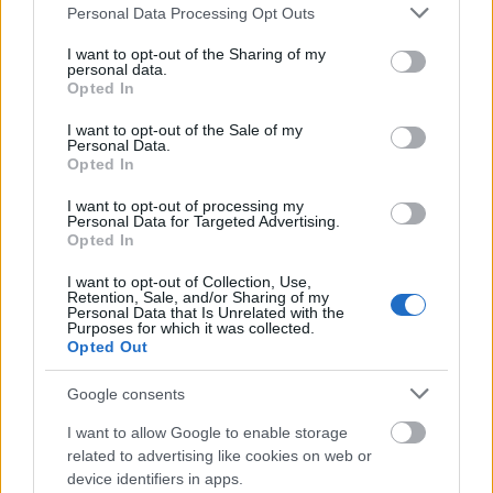
Please note that this website/app uses one or more Google
Personal Data Processing Opt Outs
όχι για τον κόσμο που ήμασταν παλιά. Μπορούμε
services and may gather and store information including but
να απαλύνουμε το πρόβλημα της δημογραφικής
not limited to your visit or usage behaviour. You may click to
I want to opt-out of the Sharing of my
personal data.
συρρίκνωσης, αν δούμε την μεταναστευτική μας
grant or deny consent to Google and its third-party tags to
Opted In
use your data for below specified purposes in below Google
πολιτική όχι μόνο σε ότι αφορά τον δραστικό
consent section.
περιορισμό της παράνομης μετανάστευσης, αλλά
I want to opt-out of the Sale of my
Personal Data.
και σε ό,τι αφορά την αξιοποίηση της νόμιμης
Opted In
μετανάστευσης για την κάλυψη ειδικών αναγκών
I want to opt-out of processing my
σε ανθρώπινο δυναμικό. Στην Ευρώπη μιλάμε τα
Personal Data for Targeted Advertising.
Opted In
τελευταία 20 χρόνια για μια πολιτική κατά της
παράνομης μετανάστευσης, αυτής που δεν
I want to opt-out of Collection, Use,
Retention, Sale, and/or Sharing of my
μπορούμε να ελέγξουμε, ενώ είναι καιρός να
Personal Data that Is Unrelated with the
Purposes for which it was collected.
σκεφτούμε σοβαρά τη νόμιμη μετανάστευση»
Opted Out
επεσήμανε.
Google consents
«Σκεπτόμενοι ξανά έξω από τα συνηθισμένα,
I want to allow Google to enable storage
χρειαζόμαστε μια ριζική συνταγματική αλλαγή
related to advertising like cookies on web or
στην Ελλάδα για να μπορέσουμε να
device identifiers in apps.