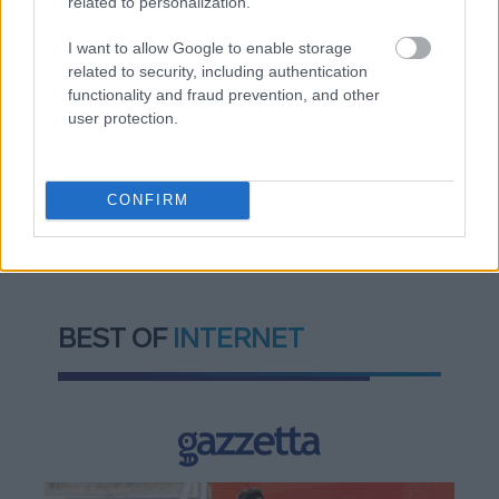
related to personalization.
Ρεάλ Μαδρίτης - «Κλειδί» το γήπεδο
I want to allow Google to enable storage
Πώς μπορείτε να βγείτε νωρίτερα στη σύνταξη
related to security, including authentication
- Οι 3 κινήσεις που πρέπει να γίνουν εγκαίρως
functionality and fraud prevention, and other
user protection.
CONFIRM
TAGS:
Σερβία
Αλεξάντερ Βούτσιτς
BEST OF
INTERNET