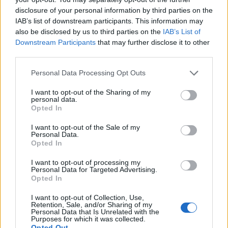
disclosure of your personal information by third parties on the
IAB’s list of downstream participants. This information may
also be disclosed by us to third parties on the
IAB’s List of
Downstream Participants
that may further disclose it to other
third parties.
Please note that this website/app uses one or more Google
Personal Data Processing Opt Outs
services and may gather and store information including but
not limited to your visit or usage behaviour. You may click to
I want to opt-out of the Sharing of my
personal data.
grant or deny consent to Google and its third-party tags to
Opted In
use your data for below specified purposes in below Google
consent section.
I want to opt-out of the Sale of my
Personal Data.
Opted In
I want to opt-out of processing my
Με πληροφορίες από ΑΠΕ - ΜΠΕ
Personal Data for Targeted Advertising.
Opted In
Ακολουθήστε το
insider.gr στο Google News
και μάθετε
I want to opt-out of Collection, Use,
Retention, Sale, and/or Sharing of my
πρώτοι όλες τις
ειδήσεις
από την Ελλάδα και τον κόσμο.
Personal Data that Is Unrelated with the
Purposes for which it was collected.
Opted Out