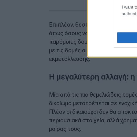
I want t
authenti
Επιπλέον, θεσπίζονται ειδικές δι
όπως όσους νοσηλεύονται ή διαμέ
παρόμοιες δομές, περιορίζοντας
με τις δομές αυτές, με στόχο τη
εκμετάλλευσης.
Η μεγαλύτερη αλλαγή: η 
Μία από τις πιο θεμελιώδεις τομέ
δικαίωμα μετατρέπεται σε ενοχικ
Πλέον οι δικαιούχοι δεν θα αποκτ
περιουσιακά στοιχεία, αλλά χρημα
μοίρας τους.