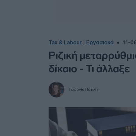
Tax & Labour
Εργασιακά
11-0
|
Ριζική μεταρρύθμ
δίκαιο - Τι άλλαξε
Γεωργία Πατίλη