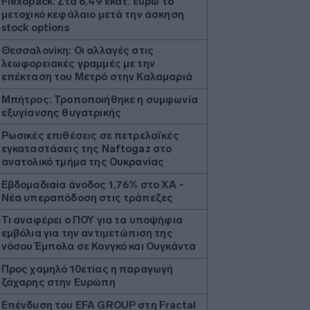
Flexopack: Στα 6,49 εκατ. ευρώ το
μετοχικό κεφάλαιο μετά την άσκηση
stock options
Θεσσαλονίκη: Οι αλλαγές στις
λεωφορειακές γραμμές με την
επέκταση του Μετρό στην Καλαμαριά
Μπήτρος: Τροποποιήθηκε η συμφωνία
εξυγίανσης θυγατρικής
Ρωσικές επιθέσεις σε πετρελαϊκές
εγκαταστάσεις της Naftogaz στο
ανατολικό τμήμα της Ουκρανίας
Εβδομαδιαία άνοδος 1,76% στο ΧΑ -
Νέα υπεραπόδοση στις τράπεζες
Τι αναφέρει ο ΠΟΥ για τα υποψήφια
εμβόλια για την αντιμετώπιση της
νόσου Έμπολα σε Κονγκό και Ουγκάντα
Προς χαμηλό 10ετίας η παραγωγή
ζάχαρης στην Ευρώπη
Επένδυση του EFA GROUP στη Fractal