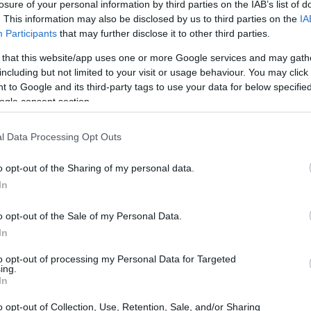
losure of your personal information by third parties on the IAB’s list of
. This information may also be disclosed by us to third parties on the
IA
16:53
Participants
that may further disclose it to other third parties.
 that this website/app uses one or more Google services and may gath
άλειας και αποτροπή
including but not limited to your visit or usage behaviour. You may click 
16:47
 to Google and its third-party tags to use your data for below specifi
ogle consent section.
16:41
χυση της ασφάλειας και της αξιοπιστίας
l Data Processing Opt Outs
16:35
o opt-out of the Sharing of my personal data.
In
ρίζουν τον κίνδυνο πλαστών ιδιόγραφων
νίζονται με σημαντική καθυστέρηση μετά
o opt-out of the Sale of my Personal Data.
16:23
In
μβάνουν πρόσωπα της στενής οικογένειας.
αφη διαθήκη δεν παράγει έννομα
to opt-out of processing my Personal Data for Targeted
16:11
ing.
ή της ως κυρίας.
In
o opt-out of Collection, Use, Retention, Sale, and/or Sharing
16:00