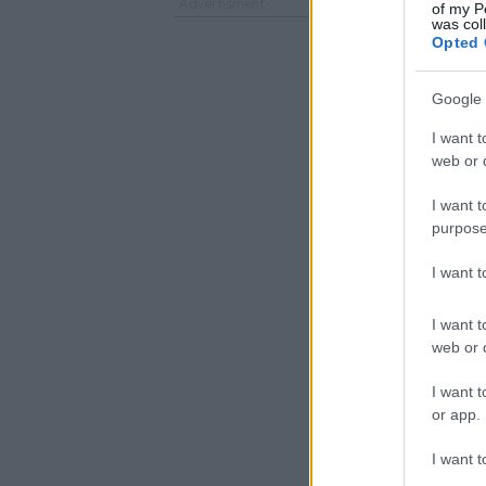
of my P
was col
Opted 
Google 
I want t
web or d
I want t
purpose
I want 
I want t
web or d
I want t
or app.
I want t