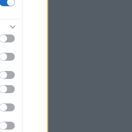
χαρακτηριστικά σε περιοχές του
ιστορικού - εμπορικού κέντρου
ΗΠΑ: Χάθηκαν 23.000 θέσεις εργασίας
τον Ιούλιο - Σημάδια επιδείνωσης στην
αγορά εργασίας
Διεθνή μέσα της Ιταλίας
ανακαλύπτουν τη διαχρονική γοητεία
της Σύρου
Τραμπ: Τα επιτόκια πρέπει να
μειωθούν, αλλά δεν εξαρτάται
αποκλειστικά από τον Γουόρς
ΙΣΑ: Έκκληση για εντατικοποίηση
μέτρων κατά των κουνουπιών λόγω
αυξημένης κυκλοφορίας του ιού
Δυτικού Νείλου στην Αττική
Σε κατάσταση κινητοποίησης Red
Code αύριο Κρήτη, Χίος, Σάμος και
Ικαρία
Η Ρωσία «βγάζει στο σφυρί» το 30%