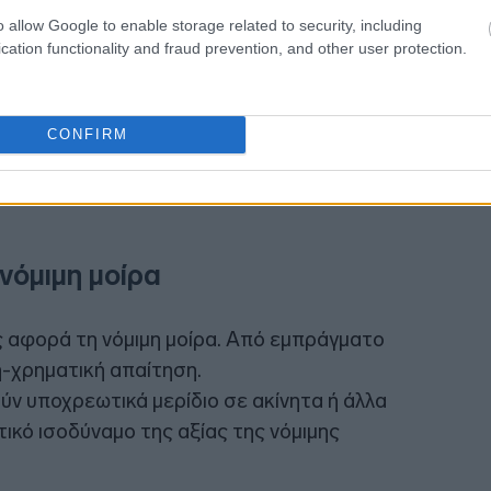
o allow Google to enable storage related to security, including
cation functionality and fraud prevention, and other user protection.
15:04
κλίδες προστασίας για ευάλωτα άτομα,
νουν σε μονάδες φροντίδας και
CONFIRM
 παροχές προς πρόσωπα που συνδέονται
15:01
ν αποτροπή αθέμιτου επηρεασμού ή
14:54
νόμιμη μοίρα
ς αφορά τη νόμιμη μοίρα. Από εμπράγματο
ή-χρηματική απαίτηση.
ούν υποχρεωτικά μερίδιο σε ακίνητα ή άλλα
τικό ισοδύναμο της αξίας της νόμιμης