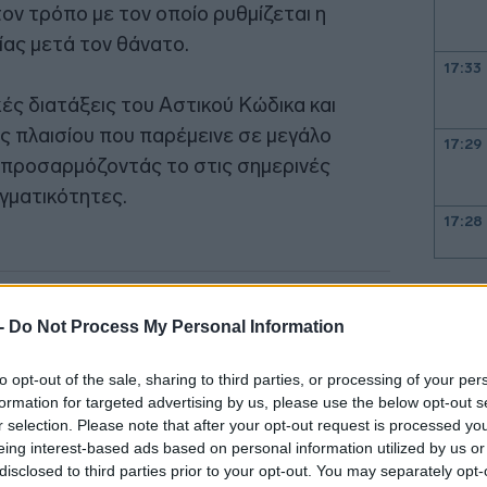
ν τρόπο με τον οποίο ρυθμίζεται η
ίας μετά τον θάνατο.
17:33
ές διατάξεις του Αστικού Κώδικα και
ς πλαισίου που παρέμεινε σε μεγάλο
17:29
 προσαρμόζοντάς το στις σημερινές
αγματικότητες.
17:28
17:15
 -
Do Not Process My Personal Information
17:13
to opt-out of the sale, sharing to third parties, or processing of your per
formation for targeted advertising by us, please use the below opt-out s
r selection. Please note that after your opt-out request is processed y
eing interest-based ads based on personal information utilized by us or
16:54
disclosed to third parties prior to your opt-out. You may separately opt-