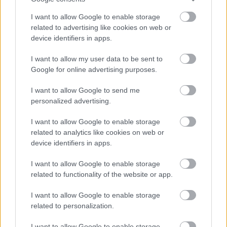
I want to allow Google to enable storage
Σε αυτό το πλαίσιο, θα ήθελα να επαναλάβω ότι η
related to advertising like cookies on web or
Ελλάδα συνεχίζει να στηρίζει την πρόταση της
device identifiers in apps.
Ευρωπαϊκής Επιτροπής, καθώς θεωρούμε ότι
αποτελεί την πιο συνεκτική και φιλόδοξη
I want to allow my user data to be sent to
Google for online advertising purposes.
προσέγγιση για την υλοποίηση των στόχων της
Ένωσης Αποταμιεύσεων και Επενδύσεων.
I want to allow Google to send me
Πιστεύουμε ότι η βαθύτερη ενοποίηση των
personalized advertising.
αγορών προϋποθέτει έναν αντίστοιχο βαθμό
I want to allow Google to enable storage
κεντρικής ευρωπαϊκής εποπτείας.
related to analytics like cookies on web or
device identifiers in apps.
Οι φορείς της αγοράς με συστημική ή ευρεία
I want to allow Google to enable storage
διασυνοριακή παρουσία, θα πρέπει να
related to functionality of the website or app.
εποπτεύονται μέσα από μια κοινή ευρωπαϊκή
προσέγγιση. Δεν μπορούμε να αναμένουμε ότι θα
I want to allow Google to enable storage
δημιουργήσουμε μια πραγματικά ενοποιημένη
related to personalization.
κεφαλαιαγορά, όταν οι διασυνοριακές
I want to allow Google to enable storage