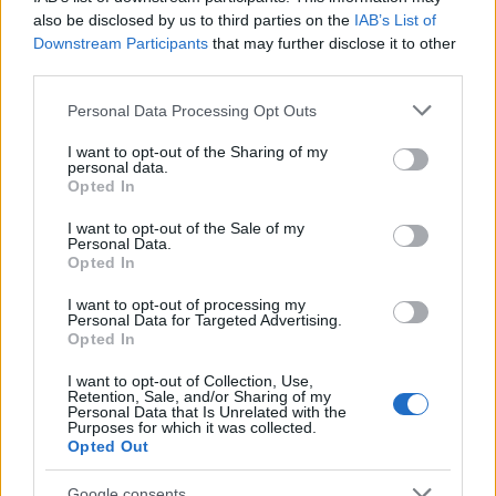
also be disclosed by us to third parties on the
IAB’s List of
Downstream Participants
that may further disclose it to other
third parties.
Please note that this website/app uses one or more Google
Personal Data Processing Opt Outs
services and may gather and store information including but
not limited to your visit or usage behaviour. You may click to
I want to opt-out of the Sharing of my
personal data.
grant or deny consent to Google and its third-party tags to
Opted In
use your data for below specified purposes in below Google
consent section.
I want to opt-out of the Sale of my
Personal Data.
Opted In
Πρόκειται, ίσως, για το σημαντικότερο οικονομικό
ευρωπαϊκό εγχείρημα, που παραμένει ακόμη
I want to opt-out of processing my
Personal Data for Targeted Advertising.
ανολοκλήρωτο. Γι' αυτό και θα πρέπει να
Opted In
ολοκληρωθεί πριν από το τέλος του έτους, κατά
I want to opt-out of Collection, Use,
τη διάρκεια της Ιρλανδικής προεδρίας, υπό τον
Retention, Sale, and/or Sharing of my
Personal Data that Is Unrelated with the
καλό μου φίλο Σάιμον Χάρις. Πρέπει να
Purposes for which it was collected.
Opted Out
στηρίξουμε την Ιρλανδική προεδρία, ώστε να
φέρει εις πέρας αυτό το έργο.
Google consents