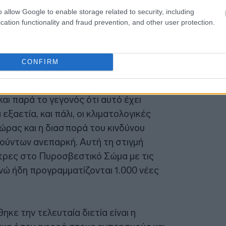
o allow Google to enable storage related to security, including
23:58
cation functionality and fraud prevention, and other user protection.
23:53
CONFIRM
ροσβεστικού Σώματος
αποτελεί χρόνια
23:50
αι παρά το γεγονός ότι αυτό έχει
εξαετία, και πάλι, οι κλιματολογικές
ώρας και η διασπορά του κινδύνου
ούντων ανεπαρκή. Αυτή τη στιγμή
ντρες στο Πυροσβεστικό Σώμα με τις
 ενώ ήδη προγραμματίζονται 1.000 νέες
κε την τελευταία διετία είναι η