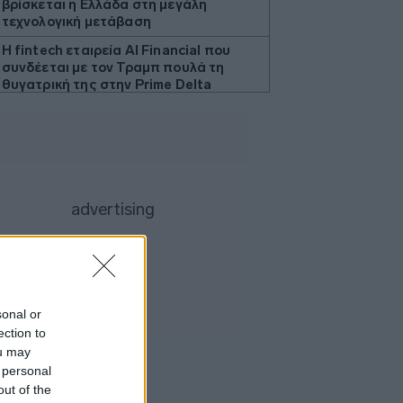
βρίσκεται η Ελλάδα στη μεγάλη
τεχνολογική μετάβαση
Η fintech εταιρεία AI Financial που
συνδέεται με τον Τραμπ πουλά τη
θυγατρική της στην Prime Delta
Ζελένσκι: Ευχαρίστησε την
αμερικανική Γερουσία για την
υιοθέτηση ν/σ που προβλέπει την
επιβολή σημαντικών κυρώσεων στη
Ρωσία
Κολομβία: Ο Αμπελάρδο ντε λα
Εσπριέγια ορκίστηκε πρόεδρος της
χώρας
Υπ. Εργασίας: Ο «χάρτης» των
πληρωμών από e-ΕΦΚΑ, ΔΥΠΑ για την
περίοδο 10 έως 14 Αυγούστου
sonal or
ection to
Health Monitoring: Η εθνική υποδομή
ou may
για αξιοποίηση δεδομένων υγείας
 personal
προς όφελος των πολιτών
out of the