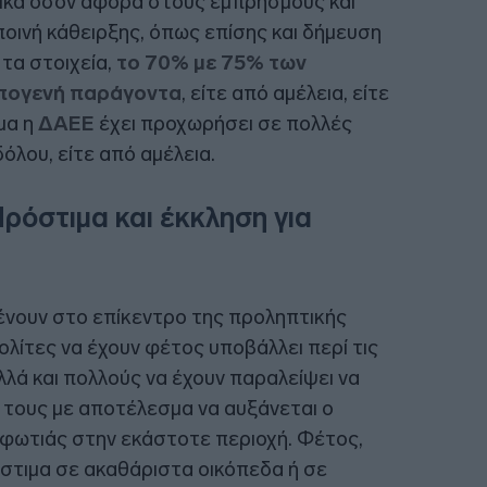
ικα όσον αφορά στους εμπρησμούς και
 ποινή κάθειρξης, όπως επίσης και δήμευση
τα στοιχεία,
το 70% με 75% των
ωπογενή παράγοντα
, είτε από αμέλεια, είτε
μα η
ΔΑΕΕ
έχει προχωρήσει σε πολλές
όλου, είτε από αμέλεια.
ρόστιμα και έκκληση για
νουν στο επίκεντρο της προληπτικής
λίτες να έχουν φέτος υποβάλλει περί τις
λά και πολλούς να έχουν παραλείψει να
 τους με αποτέλεσμα να αυξάνεται ο
 φωτιάς στην εκάστοτε περιοχή. Φέτος,
στιμα σε ακαθάριστα οικόπεδα ή σε