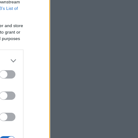
ΟΗΕ: Προειδοποιεί ότι υπάρχει
 downstream
κίνδυνος ανανέωσης μιας μεγάλης
B’s List of
κλίμακας σύγκρουσης στην Υεμένη
Βραζιλία: Σε χαμηλό δεκαετίας
er and store
υποχώρησε η αποψίλωση του
to grant or
τροπικού δάσους του Αμαζονίου
ed purposes
SEC: Απέσυρε αγωγή για insider
trading κατά πρώην στελέχους του
κλάδου υγείας που έλαβε χάρη από
τον Τραμπ
Τραμπ: «Εθνική ντροπή» η δικαστική
απόφαση που μπλοκάρει την
κατασκευή της αίθουσας χορού στον
Λευκό Οίκο
Γερμανία: «Στημένη προβοκάτσια» το
περιστατικό με το drone σύμφωνα με
τη ρωσική πρεσβεία στο Βερολίνο
Μαύρη Θάλασσα: Η εμπορική ναυτιλία
στην πρώτη γραμμή ενός ακήρυχτου
πολέμου