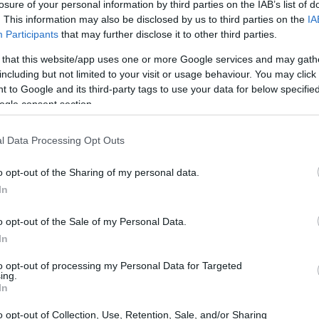
losure of your personal information by third parties on the IAB’s list of
. This information may also be disclosed by us to third parties on the
IA
Participants
that may further disclose it to other third parties.
09:54
 that this website/app uses one or more Google services and may gath
 ιστορία της Ευρώπης το 2025 – Οι
including but not limited to your visit or usage behaviour. You may click 
 to Google and its third-party tags to use your data for below specifi
09:45
ogle consent section.
ά, τα canadair και η ευρωπαϊκή συνδρομή
l Data Processing Opt Outs
ν αρχή της χρονιάς είχαμε πάνω από
09:21
o opt-out of the Sharing of my personal data.
χρι στιγμής στην Ελλάδα έχουν καεί
In
ίο Κλιματικής Κρίσης και Πολιτικής
o opt-out of the Sale of my Personal Data.
η, στην αξιοποίηση των κονδυλίων του
09:08
In
η του ανθρώπινου δυναμικού και στην
χρηματοδότηση για την πυροπροστασία των
to opt-out of processing my Personal Data for Targeted
ing.
09:00
 φέτος ενώ σύμφωνα με την ηγεσία του
In
 Πολιτικής Προστασίας φέτος είναι η
o opt-out of Collection, Use, Retention, Sale, and/or Sharing