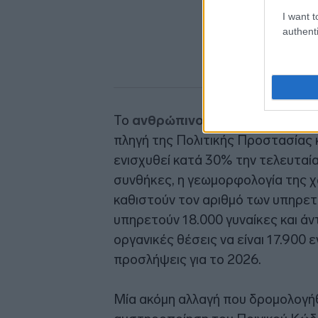
I want t
authenti
Το
ανθρώπινο δυναμικό του Πυ
πληγή της Πολιτικής Προστασίας κ
ενισχυθεί κατά 30% την τελευταία 
συνθήκες, η γεωμορφολογία της χ
καθιστούν τον αριθμό των υπηρετ
υπηρετούν 18.000 γυναίκες και ά
οργανικές θέσεις να είναι 17.900
προσλήψεις για το 2026.
Μία ακόμη αλλαγή που δρομολογήθη