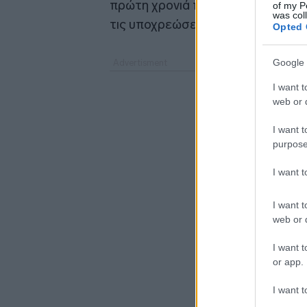
πρώτη χρονιά που επιβλήθηκαν π
of my P
was col
τις υποχρεώσεις κα-θαρισμού οικ
Opted 
Google 
I want t
web or d
I want t
purpose
I want 
I want t
web or d
I want t
or app.
I want t