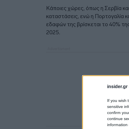
Κάποιες χώρες, όπως η Σερβία κα
καταστάσεις, ενώ η Πορτογαλία 
εδαφών της βρίσκεται το 40% της
2025.
insider.gr
If you wish 
sensitive in
confirm you
continue se
information 