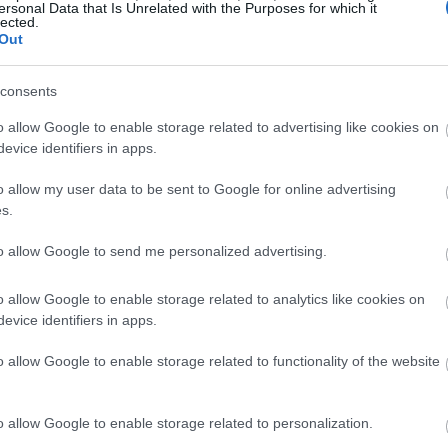
ρόστιμα σε όσους δεν συμμορφώθηκαν με
ersonal Data that Is Unrelated with the Purposes for which it
08:50
lected.
οπέδων.
Out
08:36
consents
o allow Google to enable storage related to advertising like cookies on
evice identifiers in apps.
08:31
o allow my user data to be sent to Google for online advertising
s.
08:25
to allow Google to send me personalized advertising.
08:11
o allow Google to enable storage related to analytics like cookies on
evice identifiers in apps.
08:08
o allow Google to enable storage related to functionality of the website
08:00
o allow Google to enable storage related to personalization.