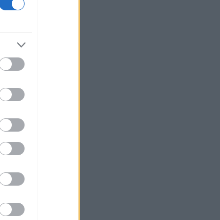
Ελληνική Αναπτυξιακή Τράπεζα: Με
«προίκα» 2 δισ. ευρώ ανοίγει δρόμο για
δάνεια έως 5 δισ. σε μικρομεσαίες
Nvidia: Θα επενδύσει έως και 3 δισ.
δολάρια στη Lancium, την εταιρεία
ανάπτυξης του κέντρου δεδομένων
Stargate
5 γραφικά ψαροχώρια της Ελλάδας
που δεν έχετε ανακαλύψει ακόμα
ΟΣΔΕ: Ευρωπαϊκή έγκριση, εγχώριο
στρες τεστ
Τα ανοιχτά μέτωπα για την ενίσχυση
της ελληνικής βιομηχανίας
Νέο Χωροταξικό Τουρισμού: Οι νέες
«κόκκινες γραμμές» για το περιβάλλον
και τι αλλάζει σε ξενοδοχεία, νησιά και
επενδύσεις
Τράπεζες: Στα 55,5 εκατ. ευρώ ο
λογαριασμός από τα δάνεια του ν.