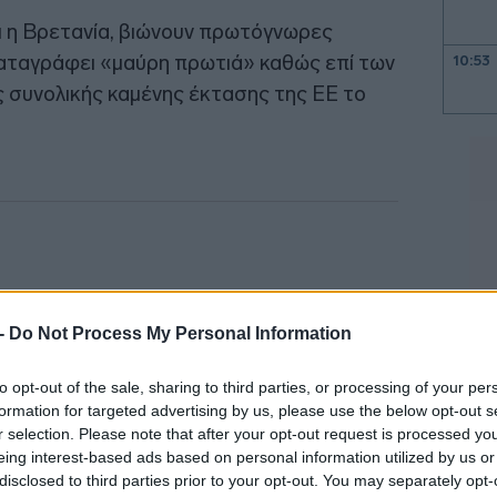
ι η Βρετανία, βιώνουν πρωτόγνωρες
καταγράφει «μαύρη πρωτιά» καθώς επί των
10:53
 συνολικής καμένης έκτασης της ΕΕ το
10:43
10:38
 -
Do Not Process My Personal Information
10:31
to opt-out of the sale, sharing to third parties, or processing of your per
formation for targeted advertising by us, please use the below opt-out s
10:21
r selection. Please note that after your opt-out request is processed y
eing interest-based ads based on personal information utilized by us or
disclosed to third parties prior to your opt-out. You may separately opt-
10:14