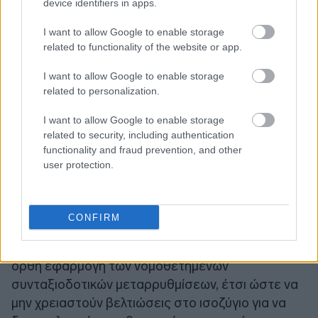
device identifiers in apps.
I want to allow Google to enable storage
related to functionality of the website or app.
I want to allow Google to enable storage
related to personalization.
I want to allow Google to enable storage
related to security, including authentication
functionality and fraud prevention, and other
user protection.
Ως εκ τούτου, αυτά τα αποτελέσματα εξαρτώνται
CONFIRM
από τη
διατήρηση πρωτογενών
πλεονασμάτων
μακροπρόθεσμα καθώς και στην
ορθή εφαρμογή των νομοθετημένων
συνταξιοδοτικών μεταρρυθμίσεων, έτσι ώστε να
μην χρειαστούν βελτιώσεις στο ισοζύγιο για να