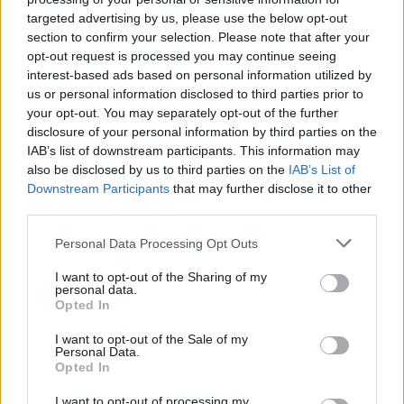
targeted advertising by us, please use the below opt-out
section to confirm your selection. Please note that after your
opt-out request is processed you may continue seeing
interest-based ads based on personal information utilized by
us or personal information disclosed to third parties prior to
your opt-out. You may separately opt-out of the further
disclosure of your personal information by third parties on the
IAB’s list of downstream participants. This information may
Ως εκ τούτου η Κομισιόν συμπεραίνει πως οι
also be disclosed by us to third parties on the
IAB’s List of
προβολές δείχνουν μεσαίο κίνδυνο και μια
Downstream Participants
that may further disclose it to other
third parties.
πιθανότητα 14% ο δείκτης χρέους να είναι
υψηλότερος το 2028 από ό,τι το 2023.
Please note that this website/app uses one or more Google
Personal Data Processing Opt Outs
services and may gather and store information including but
not limited to your visit or usage behaviour. You may click to
I want to opt-out of the Sharing of my
Στα θετικά της έκθεσης, προστίθεται το γεγονός
personal data.
grant or deny consent to Google and its third-party tags to
Opted In
πως
οι μακροπρόθεσμοι κίνδυνοι
use your data for below specified purposes in below Google
δημοσιονομικής βιωσιμότητας για την Ελλάδα
consent section.
I want to opt-out of the Sale of my
Personal Data.
εμφανίζονται συνολικά χαμηλοί.
Opted In
I want to opt-out of processing my