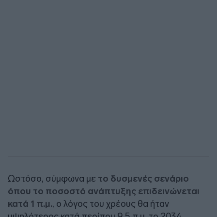
Ωστόσο, σύμφωνα με
το δυσμενές σενάριο
όπου το ποσοστό ανάπτυξης επιδεινώνεται
κατά 1 π.μ.
, ο λόγος του χρέους θα ήταν
υψηλότερος κατά περίπου 9,5 π.μ. το 2034.