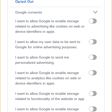
Η επισήμανση αυτή δυστυχώς έχει πολλές
Opted Out
πιθανότητες να αποδειχθεί ακριβής για την
Google consents
επόμενη περίοδο ακόμα και αν υπάρξουν
ενδιάμεσες «διορθώσεις» με τον τρόπο που
I want to allow Google to enable storage
related to advertising like cookies on web or
σταθμίζεται η συμμετοχή των προϊόντων και
device identifiers in apps.
υπηρεσιών στον ΔΤΚ.
I want to allow my user data to be sent to
Και οι λόγοι δεν είναι συγκυριακοί. Είναι
Google for online advertising purposes.
«δυναμικοί» και βασίζονται στο γεγονός ότι οι
I want to allow Google to send me
γεωπολιτικές αντιπαραθέσεις, οι πόλεμοι
personalized advertising.
«θερμοί» και εμπορικοί ανατρέπουν τις μέχρι
πρόσφατα εμπορικές και χρηματοοικονομικές
I want to allow Google to enable storage
related to analytics like cookies on web or
συναλλαγές, τις διεθνείς τροφοδοτικές αλυσίδες.
device identifiers in apps.
Ακόμα περισσότερο για την Ευρωζώνη η
«πράσινη» μετάβαση απαιτεί επενδύσεις των
I want to allow Google to enable storage
οποίων η διασφάλιση εγγυάται... ακριβή ενέργεια
related to functionality of the website or app.
για κάμποσα χρόνια,
την ίδια στιγμή που οι
I want to allow Google to enable storage