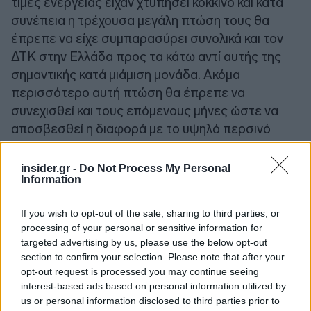
τιμές ενέργειας είχαν χτυπήσει κόκκινο και κατα
συνέπεια η τρέχουσα μεγάλη πτώση τους θα
έπρεπε να είχε συμπαρασύρει συνολικά και τον
ΔΤΚ στην Ελλάδα προς τα κάτω αντί αυτής της
σημαντικής κατά μιάμιση μονάδα. Ακόμα
περισσότερο αυτή πτώση θα έπρεπε να
συνεχισθεί και τους επόμενους μήνες ώστε να
αποσβεσθεί η διαφορά με το υψηλό περσινό
12μηνο, αντί να αυξάνεται.
insider.gr -
Do Not Process My Personal
Information
If you wish to opt-out of the sale, sharing to third parties, or
processing of your personal or sensitive information for
targeted advertising by us, please use the below opt-out
section to confirm your selection. Please note that after your
opt-out request is processed you may continue seeing
interest-based ads based on personal information utilized by
us or personal information disclosed to third parties prior to