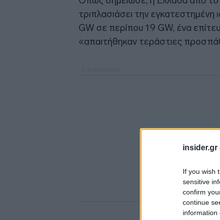
Όπως σημείωσε, η Ελλάδα από το 
τριπλασιάσει την εγκατεστημένη 
GW σε περίπου 19 GW, ένα επίτευ
«απαιτήθηκαν τεράστιες προσπάθ
insider.gr
If you wish 
sensitive in
confirm you
continue se
information 