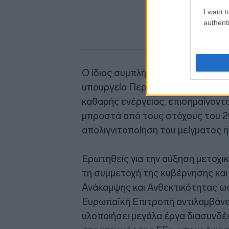
I want t
authenti
Ο ίδιος συμπλήρωσε ότι ο ΑΔΜΗΕ 
υπουργείο Περιβάλλοντος και Ενέ
καθαρής ενέργειας, επισημαίνοντα
μπροστά από τους στόχους του 20
απολιγνιτοποίηση του μείγματος
Ερωτηθείς για την αύξηση μετοχ
τη συμμετοχή της κυβέρνησης και
Ανάκαμψης και Ανθεκτικότητας ω
Ευρωπαϊκή Επιτροπή αντιλαμβάνε
υλοποιήσει μεγάλα έργα διασυνδέσ