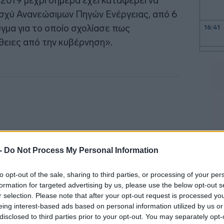
2019 μέχρι σήμερα έχει καταφέρει να
ισχύ Ανανεώσιμων Πηγών Ενέργειας, από 6
γμα για το οποίο σχολίασε πως
16:41
ειες από την κυβέρνηση».
16:35
16:23
16:11
 -
Do Not Process My Personal Information
16:00
to opt-out of the sale, sharing to third parties, or processing of your per
formation for targeted advertising by us, please use the below opt-out s
15:50
r selection. Please note that after your opt-out request is processed y
eing interest-based ads based on personal information utilized by us or
disclosed to third parties prior to your opt-out. You may separately opt-