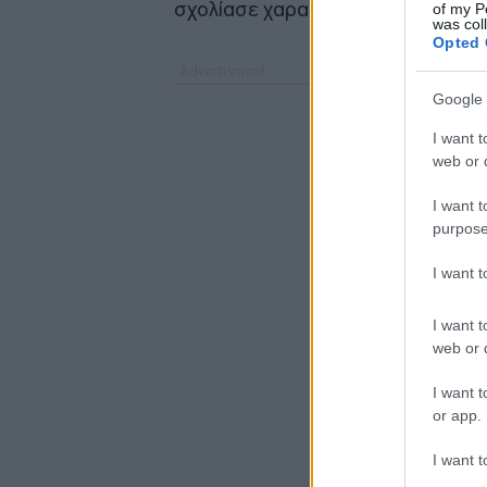
σχολίασε χαρακτηριστικά.
of my P
was col
Opted 
Google 
I want t
web or d
I want t
purpose
I want 
I want t
web or d
I want t
or app.
I want t