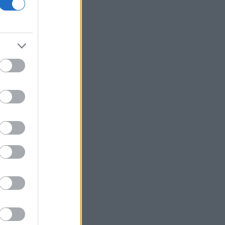
Στην Τήνο, ένα Σχολείο Δεύτερης
Ευκαιρίας ανοίγει ξανά τον δρόμο της
μάθησης στην ενήλικη ζωή
Βρετανία: Πέντε άνθρωποι
συνελήφθησαν για βία σε διαδήλωση
κατά των μεταναστών
Ισπανία: Σχεδιασμός ταφής και
προσπάθεια ταυτοποίησης όσων
έχασαν τη ζωή τους στη μαζική εισροή
μεταναστών στη Θέουτα
Πορτογαλία: 10 μαγευτικά μέρη πέρα
από τη Λισαβόνα
Απορρίφθηκε η ανάσυρση της
δικογραφίας των τηλεφωνικών
υποκλοπών
Τι προβλέπει η κοινή αμυντική
συμφωνία που υπογράφουν Τουρκία,
Πακιστάν και Σαουδική Αραβία
Trade Estates: Απόκτηση του 50% στο