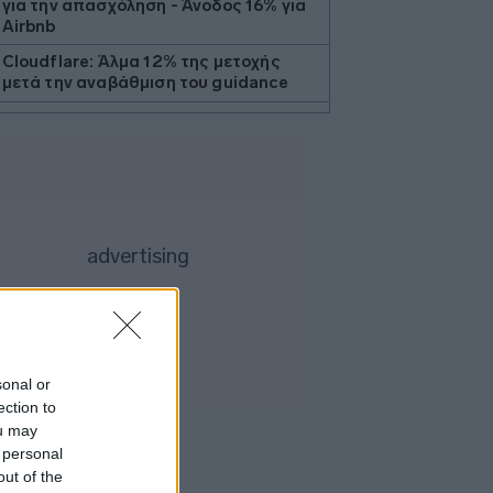
για την απασχόληση - Άνοδος 16% για
Airbnb
Cloudflare: Άλμα 12% της μετοχής
μετά την αναβάθμιση του guidance
Υπ. Παιδείας: Στεγαστικό επίδομα
ύψους 2,3 εκατ. ευρώ σε 1.120
φοιτητές του Πανεπιστημίου
Θεσσαλίας
Υεμένη: Νέα φονική επίθεση των Χούθι
μέσα σε δύο ημέρες
ΥΠΑΑΤ: Επιπλέον 12,5 εκατ. ευρώ στις
Περιφέρειες για την ενίσχυση της
βιοασφάλειας
Ακίνητα - Αθήνα: Οι τιμές και τα ειδικά
χαρακτηριστικά σε περιοχές του
sonal or
ιστορικού - εμπορικού κέντρου
ection to
ΗΠΑ: Χάθηκαν 23.000 θέσεις εργασίας
ou may
τον Ιούλιο - Σημάδια επιδείνωσης στην
 personal
αγορά εργασίας
out of the