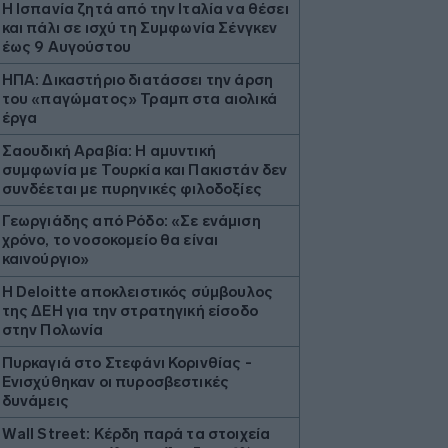
H Ισπανία ζητά από την Ιταλία να θέσει
και πάλι σε ισχύ τη Συμφωνία Σένγκεν
έως 9 Αυγούστου
ΗΠΑ: Δικαστήριο διατάσσει την άρση
του «παγώματος» Τραμπ στα αιολικά
έργα
Σαουδική Αραβία: Η αμυντική
συμφωνία με Τουρκία και Πακιστάν δεν
συνδέεται με πυρηνικές φιλοδοξίες
Γεωργιάδης από Ρόδο: «Σε ενάμιση
χρόνο, το νοσοκομείο θα είναι
καινούργιο»
Η Deloitte αποκλειστικός σύμβουλος
της ΔΕΗ για την στρατηγική είσοδο
στην Πολωνία
Πυρκαγιά στο Στεφάνι Κορινθίας -
Ενισχύθηκαν οι πυροσβεστικές
δυνάμεις
Wall Street: Κέρδη παρά τα στοιχεία