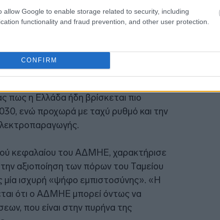
o allow Google to enable storage related to security, including
cation functionality and fraud prevention, and other user protection.
14:05
CONFIRM
βρίσκεται σε συνεργασία με το
13:57
ργειας για την ωρίμανση νέων έργων
ς πως η Ελλάδα ήδη βρίσκεται πιο
30, ενώ προχωρά με ταχύ ρυθμό και την
 ηλεκτροπαραγωγής.
ικού κεφαλαίου του ΑΔΜΗΕ, χαρακτήρισε
 την αξιοποίηση των πόρων του Ταμείου
ς μία ισχυρή «ψήφο εμπιστοσύνης». «Η
ται ότι ο ΑΔΜΗΕ μπορεί όντως να
εων, που είναι στην πυρήνα της