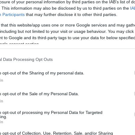
ς ενέργειας, εξήγησε ότι οι ΑΠΕ
losure of your personal information by third parties on the IAB’s list of
15:39
. This information may also be disclosed by us to third parties on the
IA
σφαλείας» καθώς βοηθούν στη συγκράτηση
Participants
that may further disclose it to other third parties.
ισμού σε περιόδους πιέσεων, με τα
 that this website/app uses one or more Google services and may gath
15:30
το επόμενο κρίσιμο πεδίο της ενεργειακής
including but not limited to your visit or usage behaviour. You may click 
επιταχύνει τις προσπάθειές της, σε
 to Google and its third-party tags to use your data for below specifi
ogle consent section.
15:28
l Data Processing Opt Outs
ειτουργούν οι πρώτες μονάδες
μένης ισχύος το 1,5 GW έως το 2027.
o opt-out of the Sharing of my personal data.
15:24
δυσης των μπαταριών στο ηλεκτρικό
In
είναι μία διαδικασία που απαιτεί ιδιαίτερη
o opt-out of the Sale of my Personal Data.
στή, ο οποίος είναι υπεύθυνος για την
15:12
In
. «Ακόμα και με τις πρώτες μπαταρίες
οφείλουμε να είμαστε πολύ προσεκτικοί
to opt-out of processing my Personal Data for Targeted
15:04
ing.
νται και πώς λειτουργούν προκειμένου να
In
ατα για τα επόμενα κύματα επενδύσεων»,
o opt-out of Collection, Use, Retention, Sale, and/or Sharing