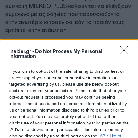
συσκευή MILKEO PLUS
καλούνται να ελέγξουν
,
σύμφωνα με τις οδηγίες που παρουσιάζονται
στην ανωτέρω ιστοσελίδα, εάν το προϊόν τους
εμπίπτει στην ανάκληση.
Πηγή: ΑΠΕ-ΜΠΕ
insider.gr -
Do Not Process My Personal
Information
Ακολουθήστε το
insider.gr στο Google News
και μάθετε
πρώτοι όλες τις
ειδήσεις
από την Ελλάδα και τον κόσμο.
If you wish to opt-out of the sale, sharing to third parties, or
processing of your personal or sensitive information for
targeted advertising by us, please use the below opt-out
section to confirm your selection. Please note that after your
opt-out request is processed you may continue seeing
interest-based ads based on personal information utilized by
us or personal information disclosed to third parties prior to
your opt-out. You may separately opt-out of the further
disclosure of your personal information by third parties on the
IAB’s list of downstream participants. This information may
also be disclosed by us to third parties on the
IAB’s List of