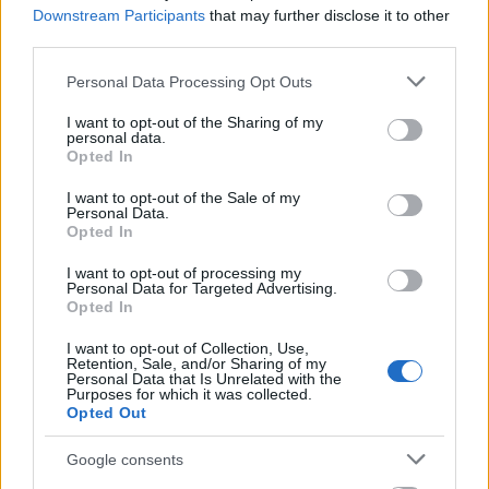
Downstream Participants
that may further disclose it to other
third parties.
Please note that this website/app uses one or more Google
Personal Data Processing Opt Outs
services and may gather and store information including but
not limited to your visit or usage behaviour. You may click to
I want to opt-out of the Sharing of my
personal data.
grant or deny consent to Google and its third-party tags to
Opted In
use your data for below specified purposes in below Google
consent section.
Διαβάζονται αυτή τη στιγμή
I want to opt-out of the Sale of my
Personal Data.
Τράπεζες: Στα 55,5 εκατ. ευρώ ο λογαριασμός
Opted In
από τα δάνεια του ν. Κατσέλη
I want to opt-out of processing my
Νέο Χωροταξικό Τουρισμού: Οι νέες «κόκκινες
Personal Data for Targeted Advertising.
Opted In
γραμμές» για το περιβάλλον και τι αλλάζει σε
ξενοδοχεία, νησιά και επενδύσεις
I want to opt-out of Collection, Use,
Retention, Sale, and/or Sharing of my
Τα ανοιχτά μέτωπα για την ενίσχυση της
Personal Data that Is Unrelated with the
ελληνικής βιομηχανίας
Purposes for which it was collected.
Opted Out
Google consents