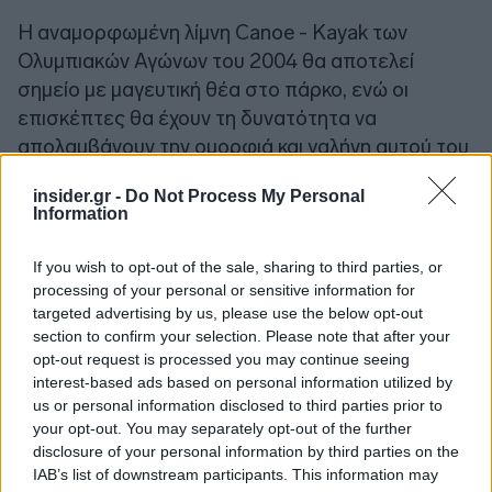
Η αναμορφωμένη λίμνη Canoe - Kayak των
Ολυμπιακών Αγώνων του 2004 θα αποτελεί
σημείο με μαγευτική θέα στο πάρκο, ενώ οι
επισκέπτες θα έχουν τη δυνατότητα να
απολαμβάνουν την ομορφιά και γαλήνη αυτού του
μοναδικού υδάτινου στοιχείου.
insider.gr -
Do Not Process My Personal
Information
Εντός του πάρκου θα διέρχεται και μεγάλο μέρος
της Πολιτιστικής Διαδρομής Ελληνικού. Μια
If you wish to opt-out of the sale, sharing to third parties, or
διαδρομή 12 χλμ, όπου οι επισκέπτες θα έχουν
processing of your personal or sensitive information for
targeted advertising by us, please use the below opt-out
την ευκαιρία να ανακαλύψουν και να περιηγηθούν
section to confirm your selection. Please note that after your
στην πλούσια ιστορία της περιοχής του Ελληνικού,
opt-out request is processed you may continue seeing
σε 14 μνημεία και ευρήματα από την κλασική αλλά
interest-based ads based on personal information utilized by
και την σύγχρονη εποχή.
us or personal information disclosed to third parties prior to
your opt-out. You may separately opt-out of the further
disclosure of your personal information by third parties on the
IAB’s list of downstream participants. This information may