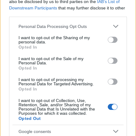
also be disclosed by us to third parties on the
IAB’s List of
Downstream Participants
that may further disclose it to other
third parties.
Please note that this website/app uses one or more Google
Personal Data Processing Opt Outs
services and may gather and store information including but
not limited to your visit or usage behaviour. You may click to
I want to opt-out of the Sharing of my
personal data.
grant or deny consent to Google and its third-party tags to
Opted In
use your data for below specified purposes in below Google
consent section.
I want to opt-out of the Sale of my
Personal Data.
Opted In
I want to opt-out of processing my
Personal Data for Targeted Advertising.
Opted In
I want to opt-out of Collection, Use,
Retention, Sale, and/or Sharing of my
Personal Data that Is Unrelated with the
Purposes for which it was collected.
Opted Out
Google consents