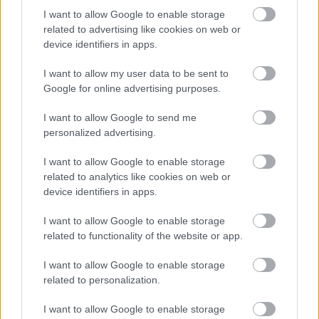
I want to allow Google to enable storage
related to advertising like cookies on web or
device identifiers in apps.
I want to allow my user data to be sent to
Google for online advertising purposes.
Ένα «έξυπνο» πάρκο του
I want to allow Google to send me
personalized advertising.
μέλλοντος
I want to allow Google to enable storage
related to analytics like cookies on web or
Το πάρκο, σύμφωνα με στοιχεία που έχουν
device identifiers in apps.
παρουσιαστεί, θα είναι το πρώτο «έξυπνο»
πάρκο στην Ελλάδα, ενσωματώνοντας λύσεις που
I want to allow Google to enable storage
related to functionality of the website or app.
θα διασφαλίζουν την ασφάλεια των επισκεπτών
και τη διαφύλαξη του φυσικού περιβάλλοντος.
I want to allow Google to enable storage
Περιλαμβάνει:
related to personalization.
I want to allow Google to enable storage
-Συστήματα φωτισμού που προσαρμόζουν την