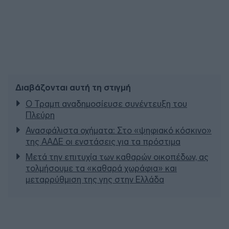
Διαβάζονται αυτή τη στιγμή
Ο Τραμπ αναδημοσίευσε συνέντευξη του
Πλεύρη
Ανασφάλιστα οχήματα: Στο «ψηφιακό κόσκινο»
της ΑΑΔΕ οι ενστάσεις για τα πρόστιμα
Μετά την επιτυχία των καθαρών οικοπέδων, ας
τολμήσουμε τα «καθαρά χωράφια» και
μεταρρύθμιση της γης στην Ελλάδα