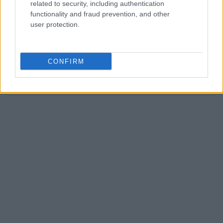
related to security, including authentication
ένταση ανάλογα με την εποχή και την ώρα της
functionality and fraud prevention, and other
ημέρας.
user protection.
-Συστήματα συνεχούς παρακολούθησης των
περιβαλλοντικών συνθηκών.
CONFIRM