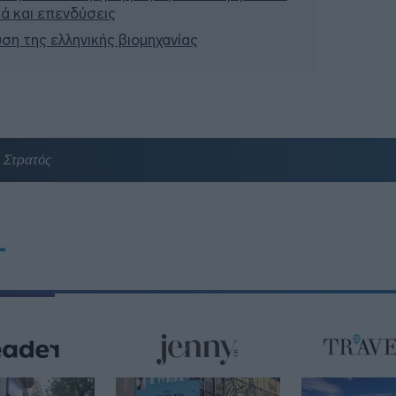
σιά και επενδύσεις
υση της ελληνικής βιομηχανίας
Στρατός
T