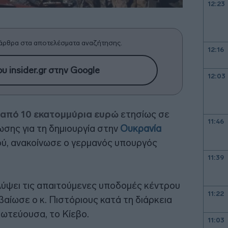
12:23
άρθρα στα αποτελέσματα αναζήτησης.
12:16
υ insider.gr στην Google
12:03
από 10 εκατομμύρια ευρώ
ετησίως σε
11:46
σης για τη δημιουργία στην
Ουκρανία
ύ, ανακοίνωσε ο γερμανός υπουργός
11:39
λύψει τις απαιτούμενες υποδομές κέντρου
11:22
αίωσε ο κ. Πιστόριους κατά τη διάρκεια
ωτεύουσα, το Κίεβο.
11:03