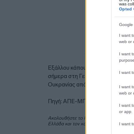
was col
Opted 
Google 
I want t
web or d
I want t
purpose
Εξάλλου κάπου 27.000 ουκρανοί στ
I want 
σήμερα στη Γερμανία, που έχει γί
Ουκρανίας από τη σκοπιά της χρ
I want t
web or d
Πηγή: ΑΠΕ-ΜΠΕ
I want t
or app.
Ακολουθήστε το
insider.gr στο Google 
Ελλάδα και τον κόσμο.
I want t