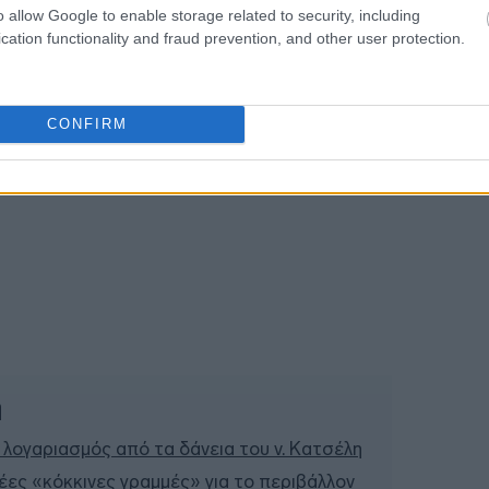
o allow Google to enable storage related to security, including
cation functionality and fraud prevention, and other user protection.
23:58
23:53
CONFIRM
23:50
ή
 λογαριασμός από τα δάνεια του ν. Κατσέλη
έες «κόκκινες γραμμές» για το περιβάλλον