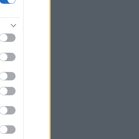
Ελληνική Αναπτυξιακή Τράπεζα: Με
«προίκα» 2 δισ. ευρώ ανοίγει δρόμο για
δάνεια έως 5 δισ. σε μικρομεσαίες
Nvidia: Θα επενδύσει έως και 3 δισ.
δολάρια στη Lancium, την εταιρεία
ανάπτυξης του κέντρου δεδομένων
Stargate
5 γραφικά ψαροχώρια της Ελλάδας
που δεν έχετε ανακαλύψει ακόμα
ΟΣΔΕ: Ευρωπαϊκή έγκριση, εγχώριο
στρες τεστ
Τα ανοιχτά μέτωπα για την ενίσχυση
της ελληνικής βιομηχανίας
Νέο Χωροταξικό Τουρισμού: Οι νέες
«κόκκινες γραμμές» για το περιβάλλον
και τι αλλάζει σε ξενοδοχεία, νησιά και
επενδύσεις
Τράπεζες: Στα 55,5 εκατ. ευρώ ο
λογαριασμός από τα δάνεια του ν.