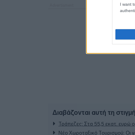
I want t
authenti
Διαβάζονται αυτή τη στιγμ
Τράπεζες: Στα 55,5 εκατ. ευρώ ο
Νέο Χωροταξικό Τουρισμού: Οι ν