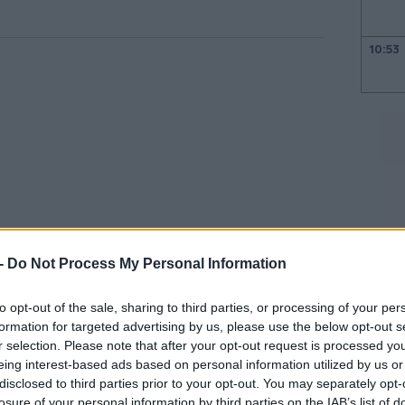
10:53
10:43
10:38
 -
Do Not Process My Personal Information
10:31
to opt-out of the sale, sharing to third parties, or processing of your per
ιτούνται για να διατηρηθεί σε υψηλό
formation for targeted advertising by us, please use the below opt-out s
ού στρατού και θα συνεχίσουν να είναι
10:21
r selection. Please note that after your opt-out request is processed y
θεί ενδεχόμενη συμφωνία ειρήνης με τη
eing interest-based ads based on personal information utilized by us or
disclosed to third parties prior to your opt-out. You may separately opt-
losure of your personal information by third parties on the IAB’s list of
10:14