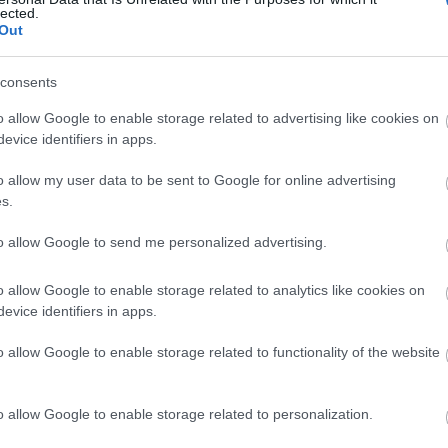
lected.
08:50
Out
consents
08:36
o allow Google to enable storage related to advertising like cookies on
evice identifiers in apps.
08:31
o allow my user data to be sent to Google for online advertising
s.
ρατιωτικοί έχουν εκπαιδευτεί μέχρι
08:25
to allow Google to send me personalized advertising.
νει πλέον ο κυριότερος υποστηρικτής της
08:11
ηματοδότησης.
o allow Google to enable storage related to analytics like cookies on
evice identifiers in apps.
08:08
o allow Google to enable storage related to functionality of the website
News
και μάθετε πρώτοι όλες τις
ειδήσεις
από την
o allow Google to enable storage related to personalization.
08:00