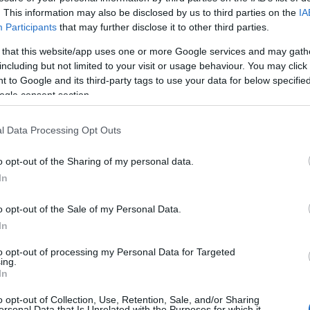
. This information may also be disclosed by us to third parties on the
IA
ρά μέτρων για την ενίσχυση της
Participants
that may further disclose it to other third parties.
ότητας της Ουκρανίας, διαβεβαίωσε ο
09:54
 that this website/app uses one or more Google services and may gath
ίντριχ Μερτς.
including but not limited to your visit or usage behaviour. You may click 
 to Google and its third-party tags to use your data for below specifi
ogle consent section.
09:45
l Data Processing Opt Outs
09:21
o opt-out of the Sharing of my personal data.
In
o opt-out of the Sale of my Personal Data.
09:08
In
to opt-out of processing my Personal Data for Targeted
ing.
09:00
In
o opt-out of Collection, Use, Retention, Sale, and/or Sharing
ersonal Data that Is Unrelated with the Purposes for which it