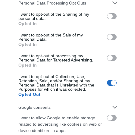
Please note that this website/app uses one or more Google
κατεύθυνση του
Κουβέιτ
, έπληξαν ένα σπίτι
Personal Data Processing Opt Outs
services and may gather and store information including but
στο Χορ αλ Ζουμπέιρ κοντά στη Βασόρα
,
not limited to your visit or usage behaviour. You may click to
I want to opt-out of the Sharing of my
δήλωσαν σήμερα στο Reuters αξιωματούχοι
personal data.
grant or deny consent to Google and its third-party tags to
Opted In
ασφαλείας και υγείας.
use your data for below specified purposes in below Google
consent section.
I want to opt-out of the Sale of my
Personal Data.
Opted In
I want to opt-out of processing my
Personal Data for Targeted Advertising.
Opted In
I want to opt-out of Collection, Use,
Retention, Sale, and/or Sharing of my
Personal Data that Is Unrelated with the
Purposes for which it was collected.
Opted Out
Google consents
I want to allow Google to enable storage
related to advertising like cookies on web or
device identifiers in apps.