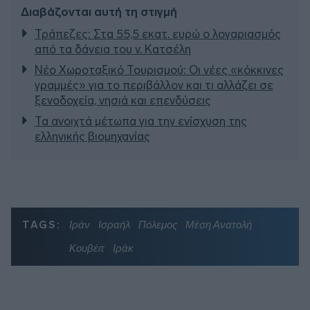
Διαβάζονται αυτή τη στιγμή
Τράπεζες: Στα 55,5 εκατ. ευρώ ο λογαριασμός
από τα δάνεια του ν. Κατσέλη
Νέο Χωροταξικό Τουρισμού: Οι νέες «κόκκινες
γραμμές» για το περιβάλλον και τι αλλάζει σε
ξενοδοχεία, νησιά και επενδύσεις
Τα ανοιχτά μέτωπα για την ενίσχυση της
ελληνικής βιομηχανίας
TAGS:
Ιράν
Ισραήλ
Πόλεμος
Μέση Ανατολή
Κουβέιτ
Ιράκ