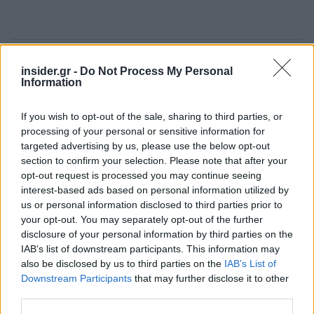
Συνολικά από τα μεσάνυχτα η υπηρεσία πολιτικής
insider.gr -
Do Not Process My Personal
Information
προστασίας σήμανε συναγερμό περισσότερες
από 20 φορές για εκτοξεύσεις βλημάτων από τον
If you wish to opt-out of the sale, sharing to third parties, or
Λίβανο. Παράλληλα, ο στρατός προειδοποίησε
processing of your personal or sensitive information for
τέσσερις φορές τον πληθυσμό για εκτοξεύσεις
targeted advertising by us, please use the below opt-out
βαλλιστικών πυραύλων από το Ιράν.
section to confirm your selection. Please note that after your
opt-out request is processed you may continue seeing
interest-based ads based on personal information utilized by
Ιράκ: Τρεις νεκροί από ρουκέτες
us or personal information disclosed to third parties prior to
your opt-out. You may separately opt-out of the further
που εκτοξεύτηκαν από το Κουβέιτ
disclosure of your personal information by third parties on the
IAB’s list of downstream participants. This information may
Τουλάχιστον
τρεις άνθρωποι σκοτώθηκαν και
also be disclosed by us to third parties on the
IAB’s List of
Downstream Participants
that may further disclose it to other
πέντε ακόμη τραυματίστηκαν
σήμερα όταν
third parties.
ρουκέτες, που εκτοξεύτηκαν από την