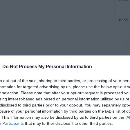
19:55
19:47
19:35
 -
Do Not Process My Personal Information
19:22
to opt-out of the sale, sharing to third parties, or processing of your per
formation for targeted advertising by us, please use the below opt-out s
r selection. Please note that after your opt-out request is processed y
19:14
eing interest-based ads based on personal information utilized by us or
disclosed to third parties prior to your opt-out. You may separately opt-
ες κάρτες» των δύο γυναικών,
losure of your personal information by third parties on the IAB’s list of
19:12
ης διαμονής τους στις ΗΠΑ.
. This information may also be disclosed by us to third parties on the
IA
Participants
that may further disclose it to other third parties.