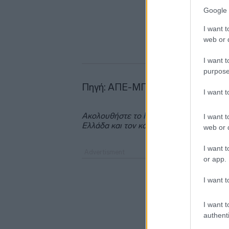
Google 
I want t
web or d
I want t
purpose
Πηγή: ΑΠΕ-ΜΠΕ
I want 
Ακολουθήστε το
insider.gr στο Google 
I want t
Ελλάδα και τον κόσμο.
web or d
I want t
or app.
I want t
I want t
authenti