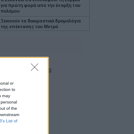
για πρώτη φορά από την έναρξη του
πολέμου
Ξεκινούν τα δοκιμαστικά δρομολόγια
της επέκτασης του Μετρό
Θεσσαλονίκης προς την Καλαμαριά
Ο ΟΤΕ στους δείκτες FTSE4Good για
18η συνεχόμενη χρονιά
Νέος γύρος χρηματοδότησης 8 δισ.
δολαρίων για τη DeepSeek
Βρεττού (Credia): Πιστωτική επέκταση
άνω των 1,3 δισ. ευρώ φέτος -
sonal or
Επιταχύνει την ανάπτυξη, μεταθέτει
ection to
το μέρισμα
ou may
Στα πράσινα οι ευρωαγορές - Νέο
 personal
ενδοσυνεδριακό ρεκόρ για τον Stoxx
out of the
 downstream
Πυρκαγιές: 325 αυτοψίες στις
B’s List of
πληγείσες περιοχές - 118 «κόκκινα»
κτίρια σε Δυτ. Αττική και Ρέθυμνο