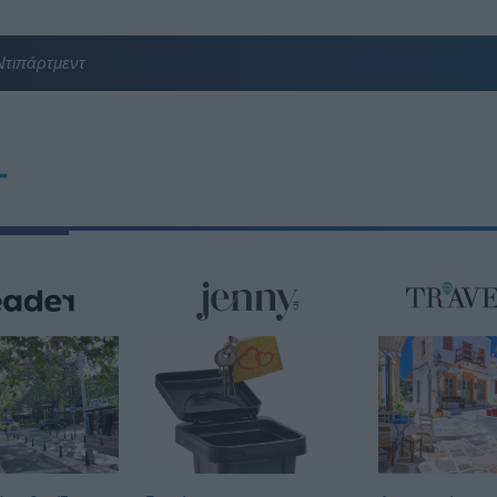
 Ντιπάρτμεντ
T