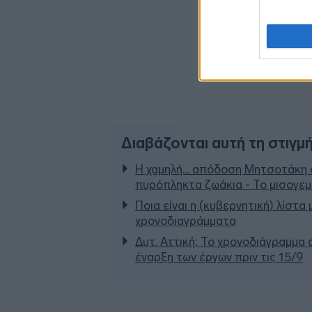
Διαβάζονται αυτή τη στιγμ
Η χαμηλή… απόδοση Μητσοτάκη σ
πυρόπληκτα ζωάκια - Το μισογε
Ποια είναι η (κυβερνητική) λίστα
χρονοδιαγράμματα
Δυτ. Αττική: Το χρονοδιάγραμμα
έναρξη των έργων πριν τις 15/9