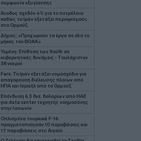
συμφωνία εξυγίανσης
Άνοδος σχεδόν 4% για το πετρέλαιο
καθώς το Ιράν εξετάζει περιορισμούς
στο Ορμούζ
Δήμας: «Προχωρούν τα έργα σε όλο το
μήκος του ΒΟΑΚ»
Υεμένη: Επίθεση των Χούθι σε
κυβερνητικές δυνάμεις - Τουλάχιστον
38 νεκροί
Fars: Το Ιράν εξετάζει νομοσχέδιο για
απαγόρευση διέλευσης πλοίων από
ΗΠΑ και Ισραήλ από το Ορμούζ
Επένδυση 6,3 δισ. δολαρίων από ΗΑΕ
για data center τεχνητής νοημοσύνης
στην Ιαπωνία
Οπλισμένα τουρκικά F-16
πραγματοποίησαν 10 παραβάσεις και
17 παραβιάσεις στο Αιγαίο
Ο Ζελένσκι θα επισκεφθεί τη Σερβία