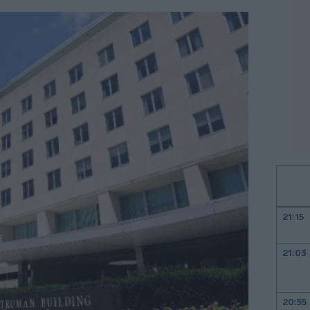
21:15
21:03
20:55