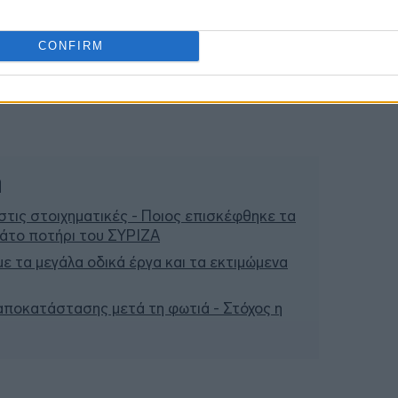
CONFIRM
ή
τις στοιχηματικές - Ποιος επισκέφθηκε τα
μάτο ποτήρι του ΣΥΡΙΖΑ
 με τα μεγάλα οδικά έργα και τα εκτιμώμενα
 αποκατάστασης μετά τη φωτιά - Στόχος η