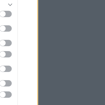
Εθνικό Πρόγραμμα Ανάπτυξης για
ανάπλαση της ΔΕΘ
Η Apollo Global εξαγοράζει την
EasyJet έναντι 7,7 δισ. δολαρίων
Η Μόσχα καταδικάζει την απόφαση
της Γαλλίας να απελάσει Ρωσίδα
δημοσιογράφο
Η Qualco αποκτά το 50,1% της
Multiverse
Η OpenAI ζητά απόρριψη της αγωγής
της Apple για κλοπή εμπορικών
μυστικών
Η Bain Capital εξαγοράζει την αλυσίδα
«bubble tea» Gong Cha - Στα 635 εκατ.
δολ. το deal
Σε εξέλιξη πυρκαγιά στην Αγία Μαρίνα
Ηλείας - Επιχειρούν ισχυρές επίγειες
και εναέριες δυνάμεις