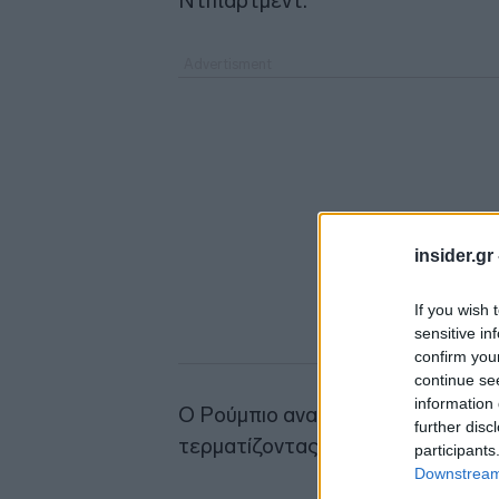
Ντιπάρτμεντ.
insider.gr
If you wish 
sensitive in
confirm you
continue se
information 
Ο Ρούμπιο ανακάλεσε τις «πράσιν
further disc
τερματίζοντας το καθεστώς νόμιμ
participants
Downstream 