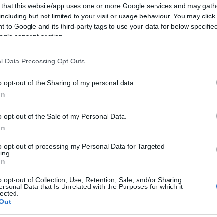
ι ήρωας στις ΗΠΑ, σκοτώθηκε το 2020
18:54
 that this website/app uses one or more Google services and may gath
including but not limited to your visit or usage behaviour. You may click 
νδρωμένων, αμερικανικών αεροσκαφών.
 to Google and its third-party tags to use your data for below specifi
18:49
ogle consent section.
l Data Processing Opt Outs
18:47
o opt-out of the Sharing of my personal data.
In
18:35
o opt-out of the Sale of my Personal Data.
18:20
In
to opt-out of processing my Personal Data for Targeted
18:01
ing.
In
o opt-out of Collection, Use, Retention, Sale, and/or Sharing
17:55
ersonal Data that Is Unrelated with the Purposes for which it
lected.
Out
17:50