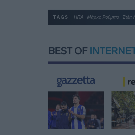
TAGS:
ΗΠΑ
Μάρκο Ρούμπιο
Στέιτ
BEST OF
INTERNE