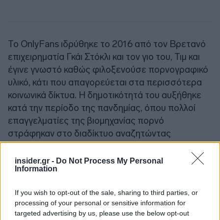
Το OnlyFans ιδρύθηκε το 2016 από τον Βρετανό
επιχειρηματία Γκάι Στόκλι και τον γιο του, Τιμ και
έγινε γνωστό καθώς φιλοξενούσε πορνογραφικό
υλικό, κάτι που απαγορεύεται στα περισσότερα
κοινωνικά δίκτυα. Η δημοτικότητά του αυξήθηκε
κατά την περίοδο της πανδημίας, όπου πολλοί
επαγγελματίες της βιομηχανίας πορνό
στράφηκαν στο διαδίκτυο αναζητώντας
εναλλακτικές πηγές εισοδήματος.
insider.gr -
Do Not Process My Personal
Information
Πρόσφατα, ο Ραντβίνσκι
βρισκόταν σε
διαπραγματεύσεις για την πώληση του 60% του
If you wish to opt-out of the sale, sharing to third parties, or
OnlyFans
σε συμφωνία που αποτιμούσε την
processing of your personal or sensitive information for
πλατφόρμα σε περίπου 5,5 δισ. δολάρια.
targeted advertising by us, please use the below opt-out