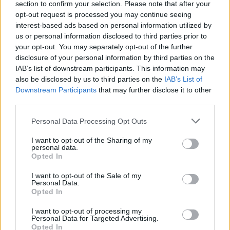
section to confirm your selection. Please note that after your
opt-out request is processed you may continue seeing
Ακολουθήστε το
insider.gr στο Google News
και μάθετε
interest-based ads based on personal information utilized by
πρώτοι όλες τις
ειδήσεις
από την Ελλάδα και τον κόσμο.
us or personal information disclosed to third parties prior to
your opt-out. You may separately opt-out of the further
disclosure of your personal information by third parties on the
IAB’s list of downstream participants. This information may
also be disclosed by us to third parties on the
IAB’s List of
Downstream Participants
that may further disclose it to other
third parties.
Please note that this website/app uses one or more Google
Personal Data Processing Opt Outs
services and may gather and store information including but
not limited to your visit or usage behaviour. You may click to
I want to opt-out of the Sharing of my
personal data.
grant or deny consent to Google and its third-party tags to
Opted In
use your data for below specified purposes in below Google
consent section.
I want to opt-out of the Sale of my
Personal Data.
Opted In
I want to opt-out of processing my
Personal Data for Targeted Advertising.
Opted In