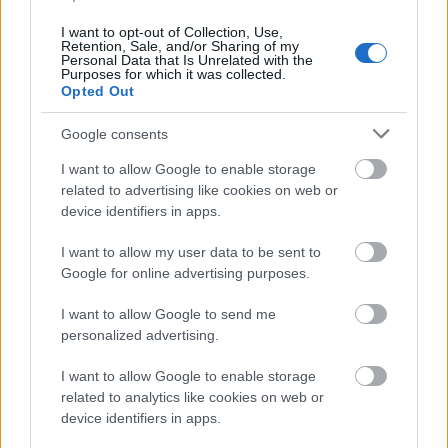
Διαβάζονται αυτή τη στιγμή
I want to opt-out of Collection, Use,
Η χώρα που ζει το δημογραφικό μας μέλλον
Retention, Sale, and/or Sharing of my
Personal Data that Is Unrelated with the
προβλέπεται να χάσει το 30% του πληθυσμού
Purposes for which it was collected.
της μέχρι το 2070
Opted Out
Ακαθάριστα οικόπεδα: Τι γίνεται όταν ο
Google consents
ιδιοκτήτης δεν τα καθαρίσει - Πώς κινούνται
δήμοι και ΠΣ, ποιος πληρώνει τον λογαριασμό
I want to allow Google to enable storage
Η επίθεση στη Hugging Face σηματοδοτεί την
related to advertising like cookies on web or
έναρξη μιας επικίνδυνης εποχής
device identifiers in apps.
κυβερνοεπιθέσεων με AI
I want to allow my user data to be sent to
Google for online advertising purposes.
I want to allow Google to send me
personalized advertising.
TAGS:
Δισεκατομμυριούχοι
OnlyFans
I want to allow Google to enable storage
related to analytics like cookies on web or
device identifiers in apps.