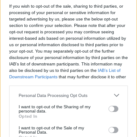
κατάλογο
χηρών
που κληρονόμησαν πλούτο μέσω των
If you wish to opt-out of the sale, sharing to third parties, or
συζύγων τους, ενισχύοντας σημαντικά την παρουσία τους
processing of your personal or sensitive information for
στις επιχειρηματικές ελίτ.
targeted advertising by us, please use the below opt-out
section to confirm your selection. Please note that after your
Περισσότερες από 12 γυναίκες μεταξύ των 500
opt-out request is processed you may continue seeing
πλουσιότερων ανθρώπων στον κόσμο έχουν γίνει
interest-based ads based on personal information utilized by
δισεκατομμυριούχοι μετά τον θάνατο του συζύγου τους,
us or personal information disclosed to third parties prior to
που αποτελεί
νούμερο - ρεκόρ.
your opt-out. You may separately opt-out of the further
disclosure of your personal information by third parties on the
IAB’s list of downstream participants. This information may
also be disclosed by us to third parties on the
IAB’s List of
Downstream Participants
that may further disclose it to other
third parties.
Please note that this website/app uses one or more Google
Personal Data Processing Opt Outs
services and may gather and store information including but
not limited to your visit or usage behaviour. You may click to
I want to opt-out of the Sharing of my
personal data.
grant or deny consent to Google and its third-party tags to
Opted In
use your data for below specified purposes in below Google
consent section.
I want to opt-out of the Sale of my
Personal Data.