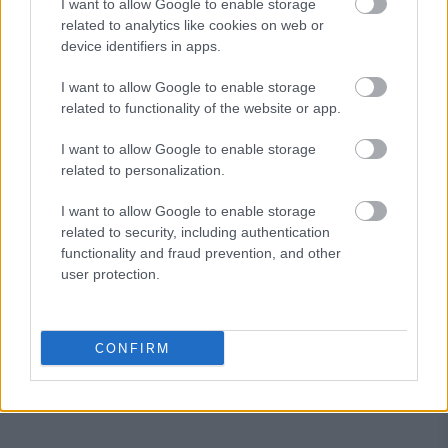
όρο
I want to allow Google to enable storage
related to analytics like cookies on web or
Οι γυναίκες κατέχουν πλέον σχεδόν το
15%
των 500
device identifiers in apps.
μεγαλύτερων περιουσιών στον κόσμο, με περίπου τις μισές
I want to allow Google to enable storage
να απαριθμούν συνολικό πλούτο 407 δισ. δολαρίων που
related to functionality of the website or app.
προέρχεται από κληρονομιές, σύμφωνα με τον δείκτη του
Bloomberg.
I want to allow Google to enable storage
related to personalization.
I want to allow Google to enable storage
related to security, including authentication
functionality and fraud prevention, and other
user protection.
CONFIRM