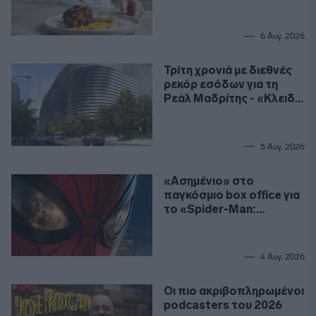
ετησίως για σεφ
6 Αυγ. 2026
Τρίτη χρονιά με διεθνές
ρεκόρ εσόδων για τη
Ρεάλ Μαδρίτης - «Κλειδί»
το γήπεδο
5 Αυγ. 2026
«Ασημένιο» στο
παγκόσμιο box office για
το «Spider-Man:
Καινούργια Μέρα»
4 Αυγ. 2026
Οι πιο ακριβοπληρωμένοι
podcasters του 2026