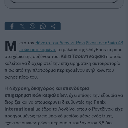
Μ
ετά τον
θάνατο του Λεονίντ Ραντβίνσκι σε ηλικία 43
ετών από καρκίνο
, το μέλλον της OnlyFans πέρασε
στα χέρια της συζύγου του,
Κέιτι Τσουντνόφσκι
η οποία
καλείται να διαχειριστεί την επιχειρηματική αυτοκρατορία
πίσω από την πλατφόρμα περιεχομένου ενηλίκων, που
άφησε πίσω του.
Η
42χρονη, δικηγόρος και επενδύτρια
επιχειρηματικών κεφαλαίων
, έχει επίσης την εξουσία να
διορίζει και να απομακρύνει διευθυντές της
Fenix ​​
International
με έδρα το Λονδίνο, όπου ο Ραντβίνσκι είχε
προηγουμένως πλειοψηφικό μερίδιο μέσω ενός trust,
έχοντας συγκεντρώσει περιουσία τουλάχιστον 3,8 δισ.