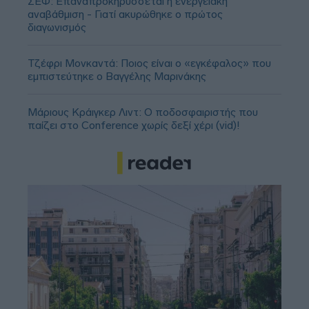
ΣΕΦ: Επαναπροκηρύσσεται η ενεργειακή
αναβάθμιση - Γιατί ακυρώθηκε ο πρώτος
διαγωνισμός
Τζέφρι Μονκαντά: Ποιος είναι ο «εγκέφαλος» που
εμπιστεύτηκε ο Βαγγέλης Μαρινάκης
Μάριους Κράιγκερ Λιντ: Ο ποδοσφαιριστής που
παίζει στο Conference χωρίς δεξί χέρι (vid)!