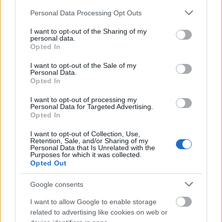
Please note that this website/app uses one or more Google
Personal Data Processing Opt Outs
services and may gather and store information including but
not limited to your visit or usage behaviour. You may click to
I want to opt-out of the Sharing of my
personal data.
grant or deny consent to Google and its third-party tags to
Opted In
use your data for below specified purposes in below Google
consent section.
I want to opt-out of the Sale of my
Personal Data.
Opted In
I want to opt-out of processing my
Personal Data for Targeted Advertising.
Opted In
I want to opt-out of Collection, Use,
Ο Έλληνας Μόνιμος Αντιπρόσωπος υπογράμμισε
Retention, Sale, and/or Sharing of my
Personal Data that Is Unrelated with the
επίσης την αναγκαιότητα αυστηρού ελέγχου των
Purposes for which it was collected.
συνόρων και των λιμένων της Αϊτής, καθώς και της
Opted Out
αυστηρής εφαρμογής του εμπάργκο όπλων και
Google consents
του καθεστώτος κυρώσεων.
I want to allow Google to enable storage
related to advertising like cookies on web or
Εξέφρασε τη διαθεσιμότητα της Ελλάδας να