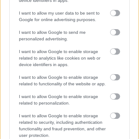
device identifiers in apps.
εξετάσει πρόσθετα μέτρα για την καταπολέμηση
της λαθραίας διακίνησης όπλων και να συμβάλει
I want to allow my user data to be sent to
Google for online advertising purposes.
στην περαιτέρω ενίσχυση της επιβολής των
κυρώσεων, σε συνεργασία με τους εταίρους του
I want to allow Google to send me
Συμβουλίου Ασφαλείας.
personalized advertising.
I want to allow Google to enable storage
"Από την πλευρά μας, είμαστε έτοιμοι να
related to analytics like cookies on web or
στηρίξουμε μια πολιτική λύση υπό την ηγεσία της
device identifiers in apps.
Αϊτής, η οποία θα ανταποκρίνεται στις
προκλήσεις ασφάλειας και θα αντιμετωπίζει τα
I want to allow Google to enable storage
related to functionality of the website or app.
βαθύτερα αίτια της αστάθειας της χώρας"
ανέφερε ο κ. Σέκερης.
I want to allow Google to enable storage
related to personalization.
I want to allow Google to enable storage
related to security, including authentication
functionality and fraud prevention, and other
user protection.