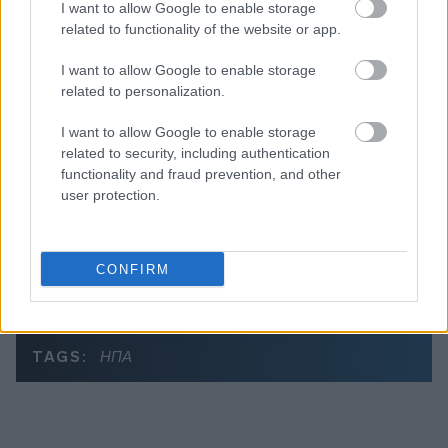
I want to allow Google to enable storage
related to functionality of the website or app.
Διαβάζονται αυτή τη στιγμή
I want to allow Google to enable storage
Τράπεζες: Στα 55,5 εκατ. ευρώ ο λογαριασμός
related to personalization.
από τα δάνεια του ν. Κατσέλη
Νέο Χωροταξικό Τουρισμού: Οι νέες «κόκκινες
I want to allow Google to enable storage
γραμμές» για το περιβάλλον και τι αλλάζει σε
related to security, including authentication
functionality and fraud prevention, and other
ξενοδοχεία, νησιά και επενδύσεις
user protection.
Τα ανοιχτά μέτωπα για την ενίσχυση της
ελληνικής βιομηχανίας
CONFIRM
TAGS:
ΗΠΑ