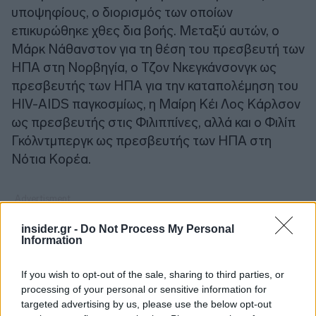
υποψηφίους, ο διορισμός των οποίων
επικυρώθηκε χθες δια βοής. Μεταξύ αυτών, ο
Μάρκ Νάθανστον για τη θέση του πρεσβευτή των
ΗΠΑ στη Νορβηγία, ο Τζον Νκεγκάνσονγκ ως
πρεσβευτής των ΗΠΑ για την καταπολέμηση του
HIV-AIDS παγκοσμίως, η Μαίρη Κέι Λος Κάρλσον
ως πρεσβευτής στις Φιλιππίνες, αλλά και ο Φιλίπ
Γκόλντμπεργκ ως πρεσβευτής των ΗΠΑ στη
Νότια Κορέα.
insider.gr -
Do Not Process My Personal
Information
If you wish to opt-out of the sale, sharing to third parties, or
processing of your personal or sensitive information for
targeted advertising by us, please use the below opt-out