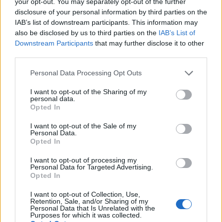
your opt-out. You may separately opt-out of the further
disclosure of your personal information by third parties on the
IAB’s list of downstream participants. This information may
also be disclosed by us to third parties on the
IAB’s List of
Downstream Participants
that may further disclose it to other
third parties.
Please note that this website/app uses one or more Google
Personal Data Processing Opt Outs
services and may gather and store information including but
not limited to your visit or usage behaviour. You may click to
I want to opt-out of the Sharing of my
personal data.
grant or deny consent to Google and its third-party tags to
Opted In
use your data for below specified purposes in below Google
consent section.
I want to opt-out of the Sale of my
Personal Data.
Opted In
Οι μεγάλοι χώροι για το μέγεθός του, το
I want to opt-out of processing my
αγαπησιάρικο σχήμα του και το γεγονός ότι
Personal Data for Targeted Advertising.
Opted In
διαθέτει και diesel κινητήρα, καθιστούν το ιταλικό
μικρό ένα από τα πλέον πετυχημένα μοντέλα της
I want to opt-out of Collection, Use,
Retention, Sale, and/or Sharing of my
ελληνικής αγοράς. Ακόμα ένα ατού του Panda
Personal Data that Is Unrelated with the
Purposes for which it was collected.
είναι οι πολλές εκδόσεις του αλλά και το γεγονός