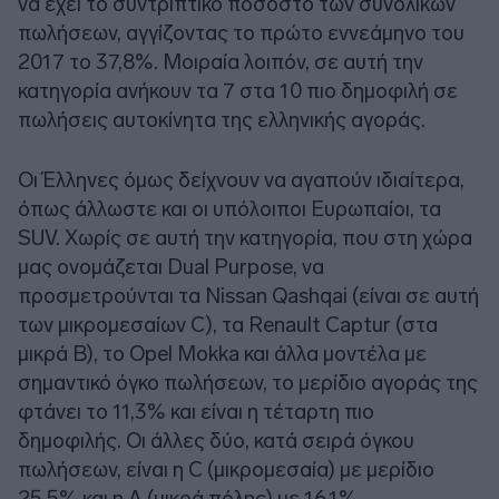
να έχει το συντριπτικό ποσοστό των συνολικών
πωλήσεων, αγγίζοντας το πρώτο εννεάμηνο του
2017 το 37,8%. Μοιραία λοιπόν, σε αυτή την
κατηγορία ανήκουν τα 7 στα 10 πιο δημοφιλή σε
πωλήσεις αυτοκίνητα της ελληνικής αγοράς.
Οι Έλληνες όμως δείχνουν να αγαπούν ιδιαίτερα,
όπως άλλωστε και οι υπόλοιποι Ευρωπαίοι, τα
SUV. Χωρίς σε αυτή την κατηγορία, που στη χώρα
μας ονομάζεται Dual Purpose, να
προσμετρούνται τα Nissan Qashqai (είναι σε αυτή
των μικρομεσαίων C), τα Renault Captur (στα
μικρά B), το Opel Mokka και άλλα μοντέλα με
σημαντικό όγκο πωλήσεων, το μερίδιο αγοράς της
φτάνει το 11,3% και είναι η τέταρτη πιο
δημοφιλής. Οι άλλες δύο, κατά σειρά όγκου
πωλήσεων, είναι η C (μικρομεσαία) με μερίδιο
25,5% και η A (μικρά πόλης) με 16,1%.