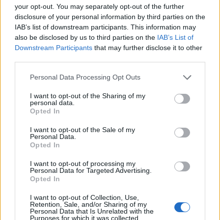
your opt-out. You may separately opt-out of the further
disclosure of your personal information by third parties on the
IAB’s list of downstream participants. This information may
also be disclosed by us to third parties on the
IAB’s List of
Downstream Participants
that may further disclose it to other
third parties.
Please note that this website/app uses one or more Google
Personal Data Processing Opt Outs
services and may gather and store information including but
not limited to your visit or usage behaviour. You may click to
I want to opt-out of the Sharing of my
personal data.
grant or deny consent to Google and its third-party tags to
Opted In
use your data for below specified purposes in below Google
consent section.
I want to opt-out of the Sale of my
Personal Data.
Opted In
Ακολουθήστε το
insider.gr στο Google News
και μάθετε
I want to opt-out of processing my
Personal Data for Targeted Advertising.
πρώτοι όλες τις
ειδήσεις
από την Ελλάδα και τον κόσμο.
Opted In
I want to opt-out of Collection, Use,
Retention, Sale, and/or Sharing of my
Personal Data that Is Unrelated with the
Purposes for which it was collected.