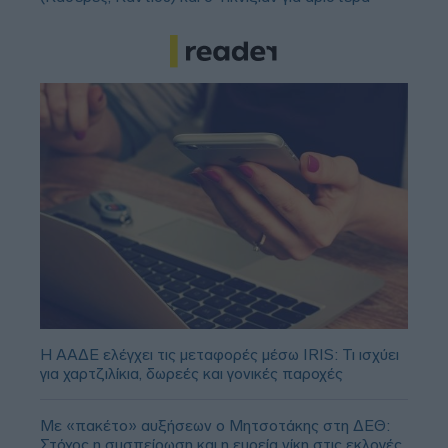
Η ΑΑΔΕ ελέγχει τις μεταφορές μέσω IRIS: Τι ισχύει
για χαρτζιλίκια, δωρεές και γονικές παροχές
Με «πακέτο» αυξήσεων ο Μητσοτάκης στη ΔΕΘ:
Στόχος η συσπείρωση και η ευρεία νίκη στις εκλογές