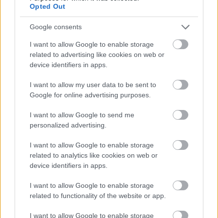
Opted Out
Google consents
I want to allow Google to enable storage
related to advertising like cookies on web or
device identifiers in apps.
I want to allow my user data to be sent to
Google for online advertising purposes.
I want to allow Google to send me
personalized advertising.
I want to allow Google to enable storage
Διαβάζονται αυτή τη στιγμή
related to analytics like cookies on web or
Ανασφάλιστα οχήματα: Στο «ψηφιακό κόσκινο»
device identifiers in apps.
της ΑΑΔΕ οι ενστάσεις για τα πρόστιμα
I want to allow Google to enable storage
Μετά την επιτυχία των καθαρών οικοπέδων, ας
related to functionality of the website or app.
τολμήσουμε τα «καθαρά χωράφια» και
μεταρρύθμιση της γης στην Ελλάδα
I want to allow Google to enable storage