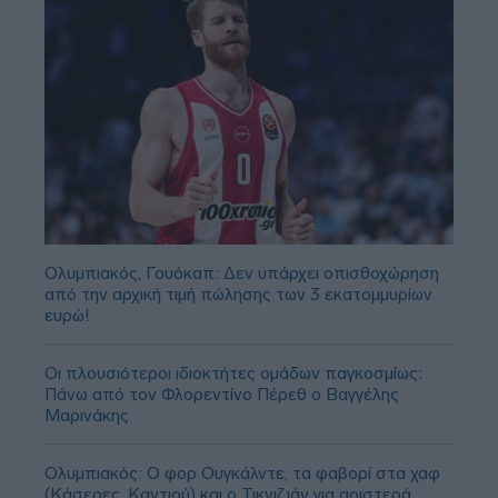
Ολυμπιακός, Γουόκαπ: Δεν υπάρχει οπισθοχώρηση
από την αρχική τιμή πώλησης των 3 εκατομμυρίων
ευρώ!
Οι πλουσιότεροι ιδιοκτήτες ομάδων παγκοσμίως:
Πάνω από τον Φλορεντίνο Πέρεθ ο Βαγγέλης
Μαρινάκης
Ολυμπιακός: Ο φορ Ουγκάλντε, τα φαβορί στα χαφ
(Κάσερες, Καντιού) και ο Τικνιζιάν για αριστερά