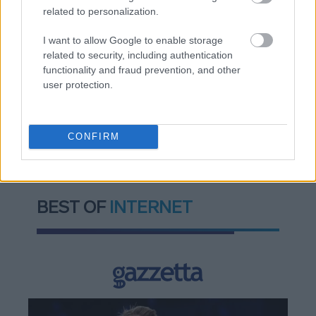
Η χώρα που ζει το δημογραφικό μας μέλλον
related to personalization.
προβλέπεται να χάσει το 30% του πληθυσμού
I want to allow Google to enable storage
της μέχρι το 2070
related to security, including authentication
functionality and fraud prevention, and other
user protection.
TAGS:
Χρυσός
CONFIRM
BEST OF
INTERNET