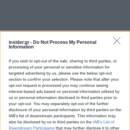
insider.gr -
Do Not Process My Personal
Information
Σε ό,τι αφορά τον Αλέξη Τσίπρα, δήλωσε ότι κατά
τη διάρκεια της διακυβέρνησής του
If you wish to opt-out of the sale, sharing to third parties, or
εφαρμόστηκαν πολιτικές αντίθετες από όσες
processing of your personal or sensitive information for
είχε υποσχεθεί, ενώ άσκησε κριτική για τις
targeted advertising by us, please use the below opt-out
section to confirm your selection. Please note that after your
επιδόσεις της χώρας σε οικονομία, ανάπτυξη και
opt-out request is processed you may continue seeing
εξωτερική πολιτική εκείνη την περίοδο.
interest-based ads based on personal information utilized by
Υποστήριξε ακόμη ότι η κυβέρνηση Μητσοτάκη
us or personal information disclosed to third parties prior to
διαχειρίστηκε αποτελεσματικά κρίσεις και
your opt-out. You may separately opt-out of the further
προχώρησε σε σημαντικές πρωτοβουλίες στην
disclosure of your personal information by third parties on the
IAB’s list of downstream participants. This information may
εξωτερική πολιτική και την άμυνα, οι οποίες, όπως
also be disclosed by us to third parties on the
IAB’s List of
ανέφερε, δεν είχαν υλοποιηθεί στο παρελθόν.
Downstream Participants
that may further disclose it to other