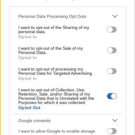
third parties.
Απαντώντας στην κριτική που δέχεται η
Please note that this website/app uses one or more Google
Personal Data Processing Opt Outs
κυβέρνηση από τα δεξιά της, ο κ. Μαρινάκης
services and may gather and store information including but
ανέφερε ότι υπάρχουν τομείς όπου η κριτική είναι
not limited to your visit or usage behaviour. You may click to
I want to opt-out of the Sharing of my
personal data.
grant or deny consent to Google and its third-party tags to
θεμιτή, όπως το κόστος ζωής και οι υποδομές,
Opted In
use your data for below specified purposes in below Google
αλλά χαρακτήρισε αβάσιμες τις επικρίσεις που
consent section.
I want to opt-out of the Sale of my
αφορούν την άμυνα και την εξωτερική πολιτική.
Personal Data.
Opted In
«Έχω απαντήσει πάρα πολλές φορές ότι
υπάρχουν πολλά πεδία κριτικής, όλη την κριτική
I want to opt-out of processing my
Personal Data for Targeted Advertising.
οφείλουμε να την ακούμε, όλες τις επιμέρους
Opted In
κριτικές οφείλουμε να τις ακούμε, δεν το συζητώ
αλλά υπάρχουν επιμέρους πεδία στα οποία
I want to opt-out of Collection, Use,
Retention, Sale, and/or Sharing of my
υπάρχει βάση, όπως είναι για παράδειγμα το
Personal Data that Is Unrelated with the
Purposes for which it was collected.
κόστος ζωής, όπως είναι η βελτίωση των
Opted Out
υποδομών που πρέπει να κάνουμε πολλά
Google consents
παραπάνω. Έχουμε κάνει αλλά πρέπει να κάνουμε
πολλά παραπάνω. Και υπάρχουν και πεδία
I want to allow Google to enable storage