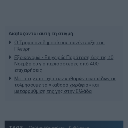
Διαβάζονται αυτή τη στιγμή
Ο Τραμπ αναδημοσίευσε συνέντευξη του
Πλεύρη
Εξοικονομώ - Επιχειρώ: Παράταση έως τις 30
Νοεμβρίου για περισσότερες από 400
επιχειρήσεις
Μετά την επιτυχία των καθαρών οικοπέδων, ας
τολμήσουμε τα «καθαρά χωράφια» και
μεταρρύθμιση της γης στην Ελλάδα
TAGS:
Παύλος Μαρινάκης
Κυβέρνηση