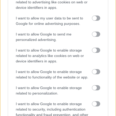
κριτικής που τα θεωρώ από άδικα έως εντελώς
related to advertising like cookies on web or
device identifiers in apps.
ανυπόστατα, όπως είναι η άμυνα και η εξωτερική
πολιτική. Όσα έκανε η κυβέρνηση Μητσοτάκη σε
I want to allow my user data to be sent to
7 χρόνια και συνεχίζει να κάνει, δεν έχουν γίνει σε
Google for online advertising purposes.
όλη την υπόλοιπη μεταπολίτευση. Απλά εμείς δεν
I want to allow Google to send me
παριστάνουμε τους πατριώτες με κορώνες»,
personalized advertising.
τόνισε.
I want to allow Google to enable storage
related to analytics like cookies on web or
device identifiers in apps.
I want to allow Google to enable storage
related to functionality of the website or app.
I want to allow Google to enable storage
related to personalization.
I want to allow Google to enable storage
related to security, including authentication
functionality and fraud prevention, and other