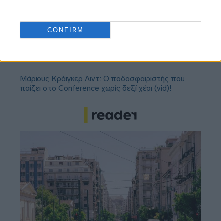
αναβάθμιση - Γιατί ακυρώθηκε ο πρώτος
διαγωνισμός
CONFIRM
Τζέφρι Μονκαντά: Ποιος είναι ο «εγκέφαλος» που
εμπιστεύτηκε ο Βαγγέλης Μαρινάκης
Μάριους Κράιγκερ Λιντ: Ο ποδοσφαιριστής που
παίζει στο Conference χωρίς δεξί χέρι (vid)!