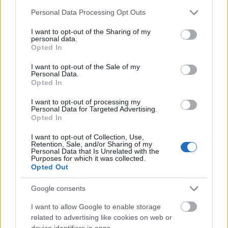
Please note that this website/app uses one or more Google
Personal Data Processing Opt Outs
Διαβάζονται αυτή τη στιγμή
services and may gather and store information including but
not limited to your visit or usage behaviour. You may click to
I want to opt-out of the Sharing of my
Η γαλάζια «θετική ατζέντα» στο δρόμο για το
personal data.
grant or deny consent to Google and its third-party tags to
2027 - Το παράπονο της Καρυστιανού - Στον
Opted In
use your data for below specified purposes in below Google
ΣΥΡΙΖΑ μελετούν Ιστορία
consent section.
I want to opt-out of the Sale of my
Πυρόπληκτοι: Τι σημαίνουν τα «πράσινα»,
Personal Data.
Opted In
«κίτρινα» και «κόκκινα» σπίτια για τις
αποζημιώσεις
I want to opt-out of processing my
Personal Data for Targeted Advertising.
Ποια είναι η (κυβερνητική) λίστα με τα μεγάλα
Opted In
οδικά έργα και τα εκτιμώμενα
χρονοδιαγράμματα
I want to opt-out of Collection, Use,
Retention, Sale, and/or Sharing of my
Personal Data that Is Unrelated with the
Purposes for which it was collected.
Opted Out
Google consents
TAGS:
Υγεία
Άδωνις Γεωργιάδης
Άμπου Ντάμπι
I want to allow Google to enable storage
related to advertising like cookies on web or
device identifiers in apps.