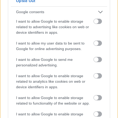
Opted Out
τηλεαποστολή ξεκίνησε σε επίπεδο τεχνικών
κλιμακίων και την άλλη εβδομάδα
Google consents
κορυφώνεται
(έως τις 15 Απριλίου)
σε επίπεδο
I want to allow Google to enable storage
επικεφαλής. Κομβικό στοιχείο είναι τα
related to advertising like cookies on web or
δημοσιονομικά με χρόνιο ζήτημα την απομείωση
device identifiers in apps.
των εκπρόθεσμων οφειλών ληξιπρόθεσμων
I want to allow my user data to be sent to
οφειλών των νοσοκομείων για τις οποίες δίδονται
Google for online advertising purposes.
δεσμεύσεις με σαφές χρονοδιάγραμμα έως το
τέλος του έτους.
I want to allow Google to send me
personalized advertising.
I want to allow Google to enable storage
related to analytics like cookies on web or
device identifiers in apps.
I want to allow Google to enable storage
related to functionality of the website or app.
I want to allow Google to enable storage