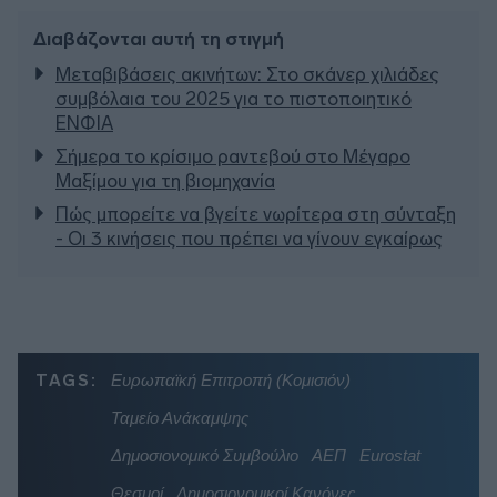
Διαβάζονται αυτή τη στιγμή
Μεταβιβάσεις ακινήτων: Στο σκάνερ χιλιάδες
συμβόλαια του 2025 για το πιστοποιητικό
ΕΝΦΙΑ
Σήμερα το κρίσιμο ραντεβού στο Μέγαρο
Μαξίμου για τη βιομηχανία
Πώς μπορείτε να βγείτε νωρίτερα στη σύνταξη
- Οι 3 κινήσεις που πρέπει να γίνουν εγκαίρως
TAGS:
Ευρωπαϊκή Επιτροπή (Κομισιόν)
Ταμείο Ανάκαμψης
Δημοσιονομικό Συμβούλιο
ΑΕΠ
Eurostat
Θεσμοί
Δημοσιονομικοί Κανόνες