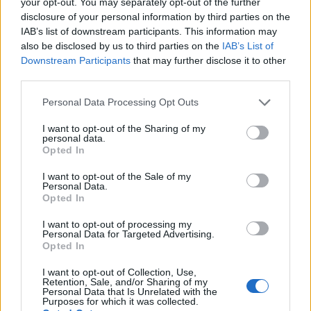
your opt-out. You may separately opt-out of the further
δημοσιονομικών κανόνων. Καθώς μετά προφανώς
disclosure of your personal information by third parties on the
IAB’s list of downstream participants. This information may
θα διαλυθεί για τις εκλογές...
also be disclosed by us to third parties on the
IAB’s List of
Downstream Participants
that may further disclose it to other
Μία ημέρα πριν, στις 22/4 η Eurostat αναμένεται
third parties.
να ανακοινώνει την επισημοποίηση των στοιχείων
Please note that this website/app uses one or more Google
Personal Data Processing Opt Outs
της Αθήνας και των άλλων στο πλαίσιο της
services and may gather and store information including but
διαδικασίας υπερβολικού ελλείμματος
.
not limited to your visit or usage behaviour. You may click to
I want to opt-out of the Sharing of my
personal data.
grant or deny consent to Google and its third-party tags to
Opted In
use your data for below specified purposes in below Google
Μία πρώτη γεύση για όλα αυτά τα ζητήματα έχει
consent section.
I want to opt-out of the Sale of my
ξεκινήσει να λαμβάνει η Αθήνα με την
εξ
Personal Data.
αποστάσεως 4η «αποστολή» των θεσμών
(της
Opted In
Επιτροπής, της ΕΚΤ και του ESM) για την
I want to opt-out of processing my
παρακολούθηση της προόδου στο πλαίσιο της
Personal Data for Targeted Advertising.
Opted In
μεταπρογραμματικής εποπτείας στην οποία θα
τελεί η Ελλάδα (και τα υπόλοιπα κράτη που
I want to opt-out of Collection, Use,
Retention, Sale, and/or Sharing of my
πέρασαν από μνημόνια) έως ότου αποπληρώσει
Personal Data that Is Unrelated with the
Purposes for which it was collected.
το πιο μεγάλο μέρος των δανείων που έλαβαν.
Η…