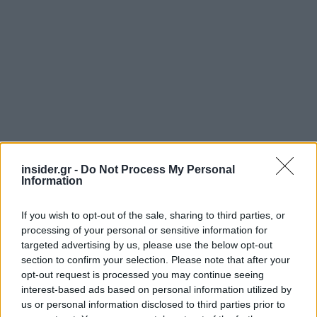
insider.gr -
Do Not Process My Personal
Information
If you wish to opt-out of the sale, sharing to third parties, or
processing of your personal or sensitive information for
targeted advertising by us, please use the below opt-out
Όλος αυτός ο οδικός χάρτης προϋποθέτει ότι θα
section to confirm your selection. Please note that after your
opt-out request is processed you may continue seeing
περάσει επιτυχώς από το Ευρωπαϊκό
interest-based ads based on personal information utilized by
Κοινοβούλιο στη Σύνοδο της ολομέλειας που θα
us or personal information disclosed to third parties prior to
γίνει στις 23 Απριλίου το θέμα των νέων