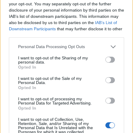
απαιτήσεις του Βορρά για ανταλλάγματα σε
your opt-out. You may separately opt-out of the further
όρους μεγαλύτερης εποπτείας
και σε
disclosure of your personal information by third parties on the
IAB’s list of downstream participants. This information may
συγκεκριμένους στόχους δημοσιονομικής
also be disclosed by us to third parties on the
IAB’s List of
προσαρμογής
.
Downstream Participants
that may further disclose it to other
third parties.
Please note that this website/app uses one or more Google
Personal Data Processing Opt Outs
services and may gather and store information including but
not limited to your visit or usage behaviour. You may click to
I want to opt-out of the Sharing of my
personal data.
grant or deny consent to Google and its third-party tags to
Opted In
use your data for below specified purposes in below Google
consent section.
I want to opt-out of the Sale of my
Personal Data.
Opted In
I want to opt-out of processing my
Personal Data for Targeted Advertising.
Opted In
I want to opt-out of Collection, Use,
Retention, Sale, and/or Sharing of my
Personal Data that Is Unrelated with the
Purposes for which it was collected.