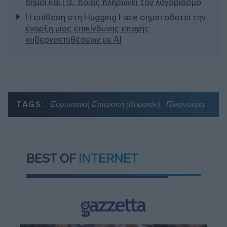
δήμοι και ΠΣ, ποιος πληρώνει τον λογαριασμό
Η επίθεση στη Hugging Face σηματοδοτεί την
έναρξη μιας επικίνδυνης εποχής
κυβερνοεπιθέσεων με AI
TAGS:
Ευρωπαϊκή Επιτροπή (Κομισιόν)
Πλεόνασμα
BEST OF
INTERNET