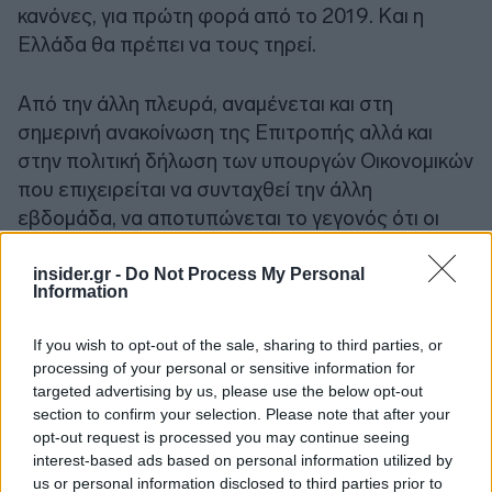
κανόνες, για πρώτη φορά από το 2019. Και η
Ελλάδα θα πρέπει να τους τηρεί.
Από την άλλη πλευρά, αναμένεται και στη
σημερινή ανακοίνωση της Επιτροπής αλλά και
στην πολιτική δήλωση των υπουργών Οικονομικών
που επιχειρείται να συνταχθεί την άλλη
εβδομάδα, να αποτυπώνεται το γεγονός ότι οι
κανόνες τελούν υπό αναθεώρηση. Δηλαδή μία
«ευελιξία» θα επιχειρηθεί να υπάρχει,
insider.gr -
Do Not Process My Personal
Information
ενσωματώνοντας τα στοιχεία στα οποία έχει
φανεί ήδη σύγκλιση, όπως το δικαίωμα πιο
If you wish to opt-out of the sale, sharing to third parties, or
μεγάλου «χώρου» σε συνδυασμό με
processing of your personal or sensitive information for
μεταρρυθμίσεις, αλλά και για δαπάνες που
targeted advertising by us, please use the below opt-out
section to confirm your selection. Please note that after your
συνδέονται με πράσινες επενδύσεις και με την
opt-out request is processed you may continue seeing
αμυντική θωράκιση. Βεβαίως, εξηγούν αρμόδιες
interest-based ads based on personal information utilized by
πηγές, οι «παροχές» θα αντισταθμίζονται από τις
us or personal information disclosed to third parties prior to