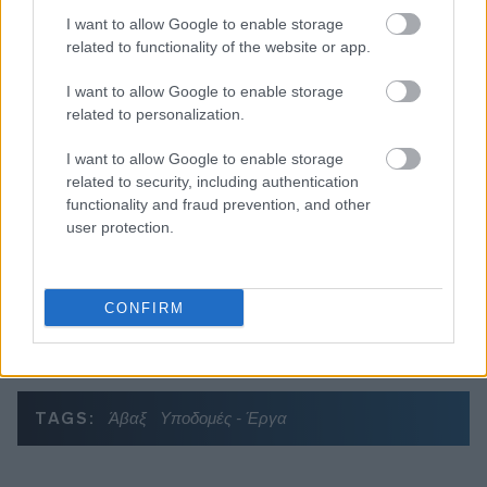
I want to allow Google to enable storage
Διαβάζονται αυτή τη στιγμή
related to functionality of the website or app.
Η γαλάζια «θετική ατζέντα» στο δρόμο για το
I want to allow Google to enable storage
2027 - Το παράπονο της Καρυστιανού - Στον
related to personalization.
ΣΥΡΙΖΑ μελετούν Ιστορία
Πυρόπληκτοι: Τι σημαίνουν τα «πράσινα»,
I want to allow Google to enable storage
«κίτρινα» και «κόκκινα» σπίτια για τις
related to security, including authentication
αποζημιώσεις
functionality and fraud prevention, and other
user protection.
Ποια είναι η (κυβερνητική) λίστα με τα μεγάλα
οδικά έργα και τα εκτιμώμενα
χρονοδιαγράμματα
CONFIRM
TAGS:
Άβαξ
Υποδομές - Έργα