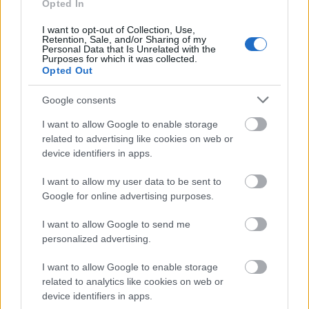
επίσης περιλαμβάνονται στο παρόν έργο.
Opted In
I want to opt-out of Collection, Use,
Ακολουθήστε το
insider.gr στο Google News
και μάθετε
Retention, Sale, and/or Sharing of my
Personal Data that Is Unrelated with the
πρώτοι όλες τις
ειδήσεις
από την Ελλάδα και τον κόσμο.
Purposes for which it was collected.
Opted Out
Google consents
I want to allow Google to enable storage
related to advertising like cookies on web or
device identifiers in apps.
I want to allow my user data to be sent to
Google for online advertising purposes.
I want to allow Google to send me
personalized advertising.
I want to allow Google to enable storage
related to analytics like cookies on web or
device identifiers in apps.