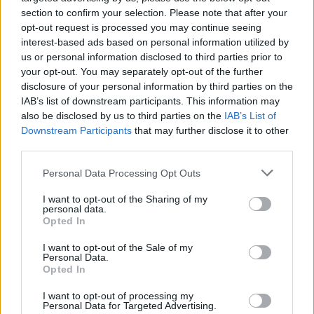
αποχετευτικά-αποστραγγιστικά) για την
section to confirm your selection. Please note that after your
εξυπηρέτηση 18.000 στρ. περίπου μικτής έκτασης
opt-out request is processed you may continue seeing
των Αγροκτημάτων εντός της αρδευτικής
interest-based ads based on personal information utilized by
περιμέτρου, στα οποία υπάρχει εγκεκριμένος
us or personal information disclosed to third parties prior to
εκούσιος αναδασμός. Αυτά είναι της Υδρούσας, του
your opt-out. You may separately opt-out of the further
Τροπαιούχου, του Μεσονησίου, του Τριποτάμου, της
disclosure of your personal information by third parties on the
Παλαίστρας και τμήματος 1000 στρ. περίπου των
IAB’s list of downstream participants. This information may
Λεπτοκαρυών.
also be disclosed by us to third parties on the
IAB’s List of
Downstream Participants
that may further disclose it to other
Η διασύνδεση του κεντρικού δικτύου με τον
third parties.
υφιστάμενο αγωγό μεταφοράς από το φράγμα
Please note that this website/app uses one or more Google
Personal Data Processing Opt Outs
Κολχικής, ώστε να τροφοδοτούνται τα υφιστάμενα
services and may gather and store information including but
αρδευτικά δίκτυα.
not limited to your visit or usage behaviour. You may click to
I want to opt-out of the Sharing of my
personal data.
grant or deny consent to Google and its third-party tags to
Opted In
Η διάνοιξη νέων, ή βελτίωση υπαρχόντων έργων
use your data for below specified purposes in below Google
αγροτικής οδοποιίας στις προβλεπόμενες
consent section.
I want to opt-out of the Sale of my
κοινόχρηστες ζώνες των αναδασμών, παράλληλα
Personal Data.
Opted In
στους κατασκευαζόμενους αγωγούς μεταφοράς και
θα κατασκευαστούν τμήματα των ασφαλτόδρομων
I want to opt-out of processing my
προσπέλασης στις τρεις νέες γέφυρες, οι οποίες
Personal Data for Targeted Advertising.