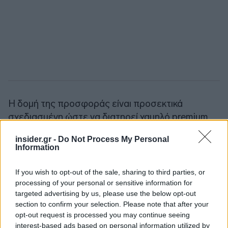
Η δομή της προσφοράς είναι προσεκτικά
σχεδιασμένη ώστε να διατηρεί χαμηλό premium
και να επιτρέπει στην UniCredit να υπερβεί οριακά
insider.gr -
Do Not Process My Personal
το όριο του 30% χωρίς να αποκτήσει άμεσα
Information
πλήρη έλεγχο. Διαφορετικά, η υπέρβαση του
ορίου θα ενεργοποιούσε μια υποχρεωτική
If you wish to opt-out of the sale, sharing to third parties, or
προσφορά εξαγοράς για το σύνολο των μετοχών.
processing of your personal or sensitive information for
targeted advertising by us, please use the below opt-out
section to confirm your selection. Please note that after your
Υπενθυμίζεται ότι σήμερα η UniCredit
ανακοίνωσε
opt-out request is processed you may continue seeing
ρεκόρ κερδών
, καθώς για την περίοδο
interest-based ads based on personal information utilized by