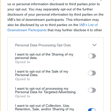
Ιανουαρίου-Μαρτίου τα καθαρά κέρδη αυξήθηκαν
us or personal information disclosed to third parties prior to
your opt-out. You may separately opt-out of the further
16% σε ετήσια βάση στα 3,2 δισ. ευρώ, το
disclosure of your personal information by third parties on the
υψηλότερο τριμηνιαίο αποτέλεσμα που έχει
IAB’s list of downstream participants. This information may
καταγραφεί ποτέ και πολύ πάνω από την εκτίμηση
also be disclosed by us to third parties on the
IAB’s List of
των αναλυτών που παρείχε η τράπεζα, η οποία
Downstream Participants
that may further disclose it to other
third parties.
ανέρχεται σε 2,7 δισ. ευρώ.
Please note that this website/app uses one or more Google
Personal Data Processing Opt Outs
services and may gather and store information including but
not limited to your visit or usage behaviour. You may click to
I want to opt-out of the Sharing of my
personal data.
grant or deny consent to Google and its third-party tags to
Opted In
use your data for below specified purposes in below Google
consent section.
I want to opt-out of the Sale of my
Personal Data.
Opted In
I want to opt-out of processing my
Personal Data for Targeted Advertising.
Opted In
I want to opt-out of Collection, Use,
Retention, Sale, and/or Sharing of my