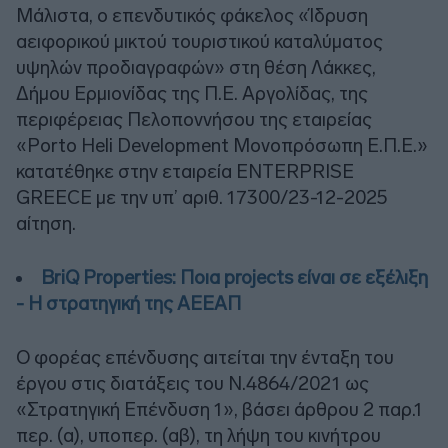
Μάλιστα, ο επενδυτικός φάκελος «Ίδρυση
αειφορικού μικτού τουριστικού καταλύματος
υψηλών προδιαγραφών» στη θέση Λάκκες,
Δήμου Ερμιονίδας της Π.Ε. Αργολίδας, της
περιφέρειας Πελοποννήσου της εταιρείας
«Porto Heli Development Μονοπρόσωπη Ε.Π.Ε.»
κατατέθηκε στην εταιρεία ENTERPRISE
GREECE με την υπ’ αριθ. 17300/23-12-2025
αίτηση.
BriQ Properties: Ποια projects είναι σε εξέλιξη
- Η στρατηγική της ΑΕΕΑΠ
Ο φορέας επένδυσης αιτείται την ένταξη του
έργου στις διατάξεις του Ν.4864/2021 ως
«Στρατηγική Επένδυση 1», βάσει άρθρου 2 παρ.1
περ. (α), υποπερ. (αβ), τη λήψη του κινήτρου