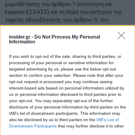
χωροθέτησης του άρθρου 7 (εκπόνηση και
έγκριση ΕΣΧΑΣΕ) και τη λήψη του κινήτρου της
ταχείας αδειοδότησης του άρθρου 9, του
Ν.4864/2021. Επίσης, ο φορέας επένδυσης
επιθυμεί να ωφεληθεί των ευεργετικών
insider.gr -
Do Not Process My Personal
Information
διατάξεων του άρθρου 5 του Ν.4864/2021
(παραχώρηση χρήσης αιγιαλού και παραλίας),
If you wish to opt-out of the sale, sharing to third parties, or
καθώς και του άρθρου 6 του Ν.4864/2021 (περί
processing of your personal or sensitive information for
βοηθητικών και συνοδών έργων).
targeted advertising by us, please use the below opt-out
section to confirm your selection. Please note that after your
opt-out request is processed you may continue seeing
Να αναφέρουμε ότι από χτες η διαδικασία τέθηκε
interest-based ads based on personal information utilized by
σε δημόσια διαβούλευση
με ορίζοντα
us or personal information disclosed to third parties prior to
ολοκλήρωσης τις 10 Απριλίου 2026
.
your opt-out. You may separately opt-out of the further
disclosure of your personal information by third parties on the
IAB’s list of downstream participants. This information may
also be disclosed by us to third parties on the
IAB’s List of
Downstream Participants
that may further disclose it to other
third parties.