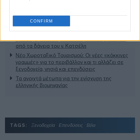
CONFIRM
Διαβάζονται αυτή τη στιγμή
Τράπεζες: Στα 55,5 εκατ. ευρώ ο λογαριασμός
από τα δάνεια του ν. Κατσέλη
Νέο Χωροταξικό Τουρισμού: Οι νέες «κόκκινες
γραμμές» για το περιβάλλον και τι αλλάζει σε
ξενοδοχεία, νησιά και επενδύσεις
Τα ανοιχτά μέτωπα για την ενίσχυση της
ελληνικής βιομηχανίας
TAGS:
Ξενοδοχεία
Επενδύσεις
Βίλα