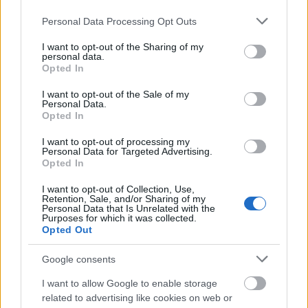
Please note that this website/app uses one or more Google
Personal Data Processing Opt Outs
services and may gather and store information including but
not limited to your visit or usage behaviour. You may click to
I want to opt-out of the Sharing of my
personal data.
grant or deny consent to Google and its third-party tags to
Opted In
use your data for below specified purposes in below Google
consent section.
I want to opt-out of the Sale of my
Personal Data.
Opted In
I want to opt-out of processing my
Personal Data for Targeted Advertising.
Opted In
I want to opt-out of Collection, Use,
Retention, Sale, and/or Sharing of my
Personal Data that Is Unrelated with the
Purposes for which it was collected.
Opted Out
Google consents
I want to allow Google to enable storage
related to advertising like cookies on web or