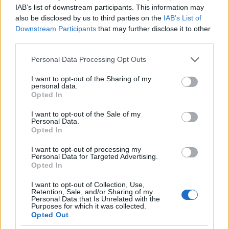
IAB’s list of downstream participants. This information may
also be disclosed by us to third parties on the
IAB’s List of
Downstream Participants
that may further disclose it to other
third parties.
Please note that this website/app uses one or more Google
Personal Data Processing Opt Outs
services and may gather and store information including but
not limited to your visit or usage behaviour. You may click to
I want to opt-out of the Sharing of my
personal data.
grant or deny consent to Google and its third-party tags to
Opted In
use your data for below specified purposes in below Google
consent section.
Διαβάζονται αυτή τη στιγμή
I want to opt-out of the Sale of my
Personal Data.
Η χαμηλή… απόδοση Μητσοτάκη στις
Opted In
στοιχηματικές - Ποιος επισκέφθηκε τα
I want to opt-out of processing my
πυρόπληκτα ζωάκια - Το μισογεμάτο ποτήρι
Personal Data for Targeted Advertising.
του ΣΥΡΙΖΑ
Opted In
Ποια είναι η (κυβερνητική) λίστα με τα μεγάλα
I want to opt-out of Collection, Use,
οδικά έργα και τα εκτιμώμενα
Retention, Sale, and/or Sharing of my
Personal Data that Is Unrelated with the
χρονοδιαγράμματα
Purposes for which it was collected.
Opted Out
Δυτ. Αττική: Το χρονοδιάγραμμα
αποκατάστασης μετά τη φωτιά - Στόχος η