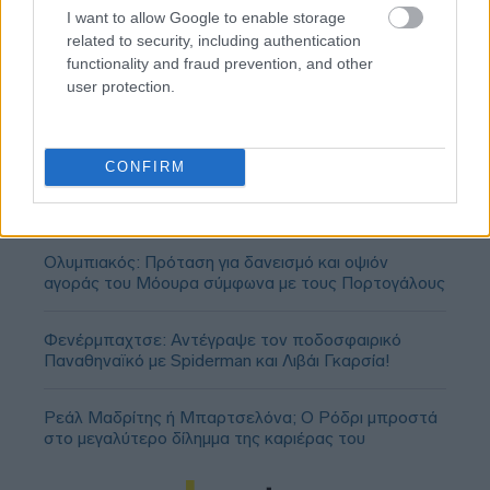
I want to allow Google to enable storage
related to security, including authentication
functionality and fraud prevention, and other
user protection.
CONFIRM
Ολυμπιακός: Πρόταση για δανεισμό και οψιόν
αγοράς του Μόουρα σύμφωνα με τους Πορτογάλους
Φενέρμπαχτσε: Αντέγραψε τον ποδοσφαιρικό
Παναθηναϊκό με Spiderman και Λιβάι Γκαρσία!
Ρεάλ Μαδρίτης ή Μπαρτσελόνα; Ο Ρόδρι μπροστά
στο μεγαλύτερο δίλημμα της καριέρας του